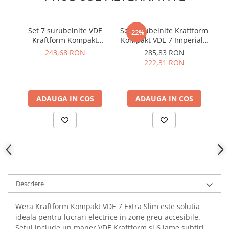
YAHBOOM
Burghie pentru Metal
YATO
Genti pentru Scule si Unelte
Set 7 surubelnite VDE
Set surubelnite Kraftform
-22%
ZUBR
Kraftform Kompakt
Kompakt VDE 7 Imperial -
p
Electronica
Universal - Wera
Wera 05006604001
i
243,68 RON
285,83 RON
Unelte pentru Electronica
05006601001
222,31 RON
Aparate de Sudura in Puncte
Microscoape Digitale
Osciloscoape Digitale
ADAUGA IN COS
ADAUGA IN COS
Generatoare de Semnal
Surse de Laborator
Statii de Lipit
Letcon
Accesorii pentru Lipit
Surubelnite de Precizie
Descriere
Clesti de Precizie
Kituri Electronice
Wera Kraftform Kompakt VDE 7 Extra Slim este solutia
ideala pentru lucrari electrice in zone greu accesibile.
Placi de Dezvoltare
Setul include un maner VDE Kraftform si 6 lame subtiri