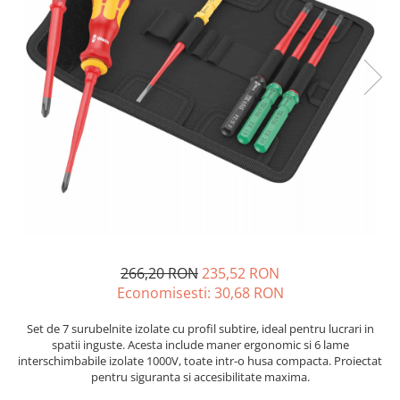
JBC
Termometre
JCD
Camere Termoviziune
JGNE
Sublere
KEYESTUDIO
Micrometre
KNIPEX
Scule si Unelte
KPS
Scule de Mana
LG CHEM
LONGWEI
Clesti de Taiat
MESTEK
Clesti pentru Dezizolat
MICROBIT
Clesti de Sertizare
MURATA
Clesti Multifunctionali
266,20 RON
235,52 RON
MOLICEL
Clesti Papagal
Economisesti:
30,68
RON
MVAVA
Clesti Autoblocanti
OPTO-EDU
Menghine
Set de 7 surubelnite izolate cu profil subtire, ideal pentru lucrari in
spatii inguste. Acesta include maner ergonomic si 6 lame
PIERGIACOMI
Clesti Electrician 1000V
interschimbabile izolate 1000V, toate intr-o husa compacta. Proiectat
RASPBERRY PI
Surubelnite Simple
pentru siguranta si accesibilitate maxima.
RUKO
Surubelnite Electrician 1000V