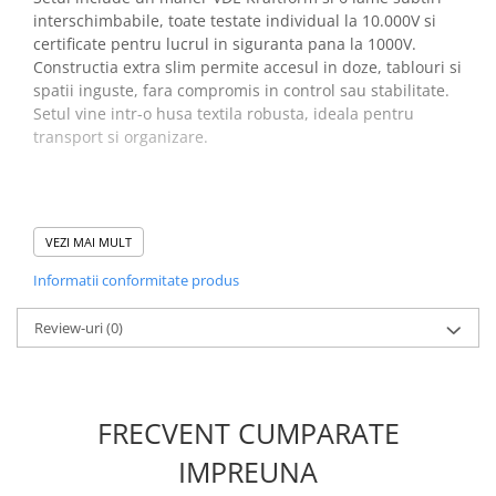
Placi de Expansiune
interschimbabile, toate testate individual la 10.000V si
certificate pentru lucrul in siguranta pana la 1000V.
Module Electronice
Constructia extra slim permite accesul in doze, tablouri si
Senzori Electronici
spatii inguste, fara compromis in control sau stabilitate.
Setul vine intr-o husa textila robusta, ideala pentru
Componente Electronice
transport si organizare.
Gadgets
Electrice
Acumulatori si Baterii
Beneficii set Kraftform
VEZI MAI MULT
Acumulatori
Kompakt VDE VDE 7 extra
Baterii
Informatii conformitate produs
slim 1 Tool finder:
Distributie Comutatie si Protectie
Review-uri
(0)
Contoare si Relee Electrice
Siguranta garantata pana la 1000V
Sigurante Automate
Lame extra slim pentru acces facil in zone inguste
Sigurante Fuzibile
Maner ergonomic Kraftform ce ofera confort si control
Lame VDE interschimbabile ce economisesc spatiu
FRECVENT CUMPARATE
Sigurante Diferentiale RCBO
Testare individuala la 10.000V conform IEC 60900
Protectii diferentiale RCCB
IMPREUNA
Trusa compacta, usor de transportat
Dispozitive AFDD detectare defect