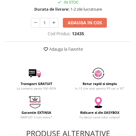
IN STOC
SCHRACK TECHNIK
Seturi de Surubelnite
Durata de livrare:
1-2 zile lucratoare
SAMSUNG
Cuttere
SUNKKO
Foarfeca Electrician
ADAUGA IN COS
SANYO
Chei Dinamometrice
Cod Produs:
12435
SUPERFIRE
Chei Fixe
SONOFF
Chei Reglabile
Adauga la Favorite
TERMOPASTY
Chei Combinate
TOPDON
Chei Inelare cu Cot
TAXNELE
Rulete
TENPOWER
Nivele cu bula
Transport GRATUIT
Retur rapid si simplu
VICTOR
Truse de Scule
La comenzi peste 500 RON
In 15 zile atat pentru PF cat si PJ*
VETO PRO PAC
Scule Electrice
WEICON
Unelte Multifunctionale
WERA
Surubelnite Electrice
Garantie EXTINSA
Ridicare si din EASYBOX
WIHA
GRATUIT 3 luni extra*
Tu decizi cand ridici coletul!
Polizoare
WAIT TOOLS
Masini de Gaurit si Insurubat
PRODUSE ALTERNATIVE
WEEEMAKE
Accesorii pentru Gaurit