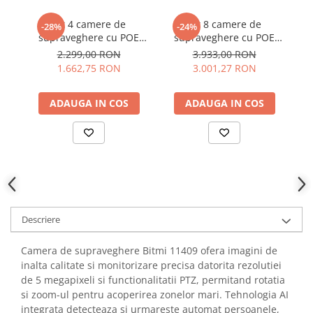
YAHBOOM
Burghie pentru Metal
Kit 4 camere de
Kit 8 camere de
YATO
-28%
-24%
Genti pentru Scule si Unelte
supraveghere cu POE
supraveghere cu POE
ZUBR
NVR, 4 canale, 4K 8MP,
NVR, 8 canale, 4K 8MP,
N
2.299,00 RON
3.933,00 RON
Electronica
Bitmi 11414
Bitmi 11413
1.662,75 RON
3.001,27 RON
Unelte pentru Electronica
Aparate de Sudura in Puncte
ADAUGA IN COS
ADAUGA IN COS
Microscoape Digitale
Osciloscoape Digitale
Generatoare de Semnal
Surse de Laborator
Statii de Lipit
Letcon
Descriere
Accesorii pentru Lipit
Surubelnite de Precizie
Camera de supraveghere Bitmi 11409 ofera imagini de
Clesti de Precizie
inalta calitate si monitorizare precisa datorita rezolutiei
Kituri Electronice
de 5 megapixeli si functionalitatii PTZ, permitand rotatia
si zoom-ul pentru acoperirea zonelor mari. Tehnologia AI
Placi de Dezvoltare
integrata detecteaza si urmareste automat persoanele,