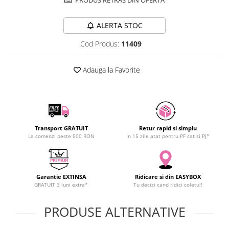
SCHRACK TECHNIK
Seturi de Surubelnite
SAMSUNG
Cuttere
ALERTA STOC
SUNKKO
Foarfeca Electrician
Cod Produs:
11409
SANYO
Chei Dinamometrice
SUPERFIRE
Chei Fixe
Adauga la Favorite
SONOFF
Chei Reglabile
TERMOPASTY
Chei Combinate
TOPDON
Chei Inelare cu Cot
TAXNELE
Rulete
TENPOWER
Transport GRATUIT
Retur rapid si simplu
Nivele cu bula
La comenzi peste 500 RON
In 15 zile atat pentru PF cat si PJ*
VICTOR
Truse de Scule
VETO PRO PAC
Scule Electrice
WEICON
Unelte Multifunctionale
Garantie EXTINSA
Ridicare si din EASYBOX
WERA
Surubelnite Electrice
GRATUIT 3 luni extra*
Tu decizi cand ridici coletul!
WIHA
Polizoare
PRODUSE ALTERNATIVE
WAIT TOOLS
Masini de Gaurit si Insurubat
WEEEMAKE
Accesorii pentru Gaurit