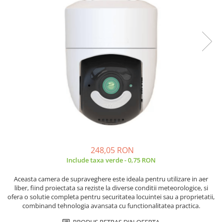
JBC
Termometre
JCD
Camere Termoviziune
JGNE
Sublere
KEYESTUDIO
Micrometre
KNIPEX
Scule si Unelte
KPS
Scule de Mana
LG CHEM
LONGWEI
Clesti de Taiat
MESTEK
Clesti pentru Dezizolat
MICROBIT
Clesti de Sertizare
MURATA
Clesti Multifunctionali
248,05 RON
MOLICEL
Clesti Papagal
Include taxa verde - 0,75 RON
MVAVA
Clesti Autoblocanti
Aceasta camera de supraveghere este ideala pentru utilizare in aer
OPTO-EDU
Menghine
liber, fiind proiectata sa reziste la diverse conditii meteorologice, si
PIERGIACOMI
Clesti Electrician 1000V
ofera o solutie completa pentru securitatea locuintei sau a proprietatii,
RASPBERRY PI
combinand tehnologia avansata cu functionalitatea practica.
Surubelnite Simple
RUKO
Surubelnite Electrician 1000V
PRODUS RETRAS DIN OFERTA