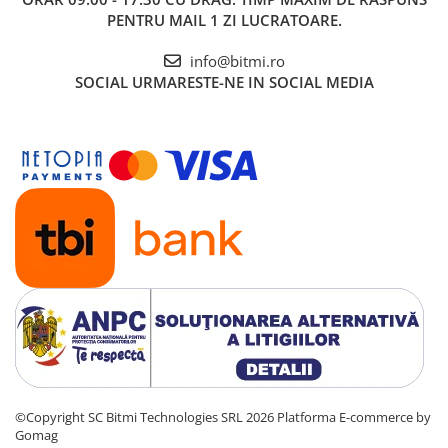
Alimentare:
5V
PENTRU MAIL 1 ZI LUCRATOARE.
WiFi:
2.4G / 5G
Aplicatie:
Tuya si Smart life
info@bitmi.ro
Asistent vocal:
Alexa si Hey Google
SOCIAL
URMARESTE-NE IN SOCIAL MEDIA
Full color:
da
Protectie:
IP66
Dimensiuni:
116 x 86 mm
Ce contine cutia?
1x Camera de supraveghere, Bitmi 11409
©Copyright SC Bitmi Technologies SRL 2026
Platforma E-commerce by
Gomag