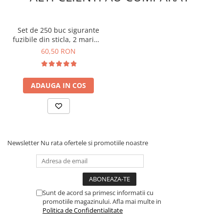
Set de 250 buc sigurante
fuzibile din sticla, 2 marimi,
1-20A, 250V, Bitmi 11326
60,50 RON
ADAUGA IN COS
Newsletter
Nu rata ofertele si promotiile noastre
Sunt de acord sa primesc informatii cu
promotiile magazinului. Afla mai multe in
Politica de Confidentialitate