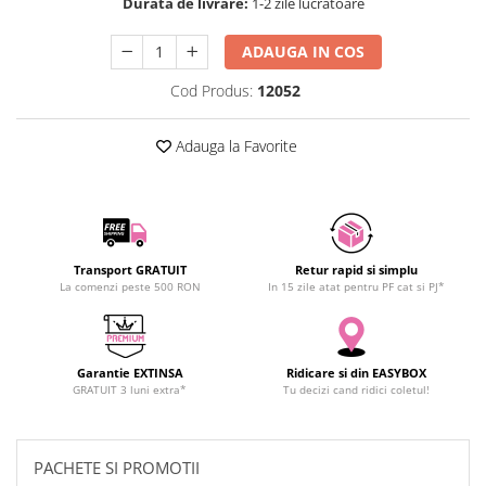
Durata de livrare:
1-2 zile lucratoare
SCHRACK TECHNIK
SAMSUNG
ADAUGA IN COS
SUNKKO
Cod Produs:
12052
SANYO
SUPERFIRE
Adauga la Favorite
SONOFF
TERMOPASTY
TOPDON
TAXNELE
Transport GRATUIT
Retur rapid si simplu
TENPOWER
La comenzi peste 500 RON
In 15 zile atat pentru PF cat si PJ*
VICTOR
VETO PRO PAC
WEICON
Garantie EXTINSA
Ridicare si din EASYBOX
WERA
GRATUIT 3 luni extra*
Tu decizi cand ridici coletul!
WIHA
WAIT TOOLS
PACHETE SI PROMOTII
WEEEMAKE