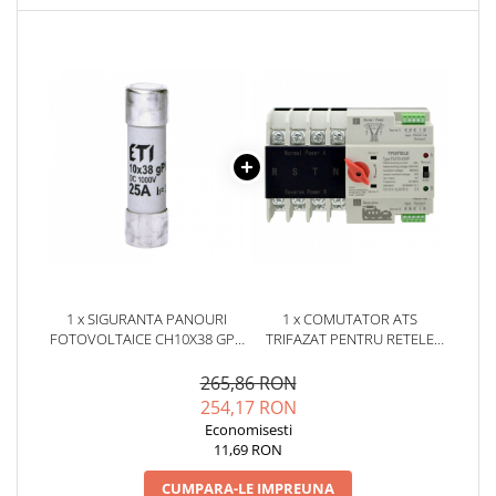
YAHBOOM
YATO
ZUBR
1 x SIGURANTA PANOURI
1 x COMUTATOR ATS
FOTOVOLTAICE CH10X38 GPV
TRIFAZAT PENTRU RETELE
25A 1000V DC ETI 002625139
URBANE, 125A - TAXNELE
TXATS-125A-4P
265,86 RON
254,17 RON
Economisesti
11,69 RON
CUMPARA-LE IMPREUNA