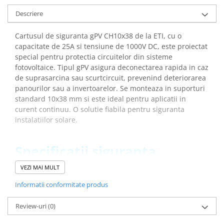
Descriere
Cartusul de siguranta gPV CH10x38 de la ETI, cu o
capacitate de 25A si tensiune de 1000V DC, este proiectat
special pentru protectia circuitelor din sisteme
fotovoltaice. Tipul gPV asigura deconectarea rapida in caz
de suprasarcina sau scurtcircuit, prevenind deteriorarea
panourilor sau a invertoarelor. Se monteaza in suporturi
standard 10x38 mm si este ideal pentru aplicatii in
curent continuu. O solutie fiabila pentru siguranta
instalatiilor solare.
Specificatii siguranta
panouri fotovoltaice
VEZI MAI MULT
CH10x38 gPV 25A 1000V DC:
Informatii conformitate produs
Descriere:
CH10x38 gPV 25A/1000V DC
Review-uri
(0)
Denumire clasa:
Siguranta
efuse:
1