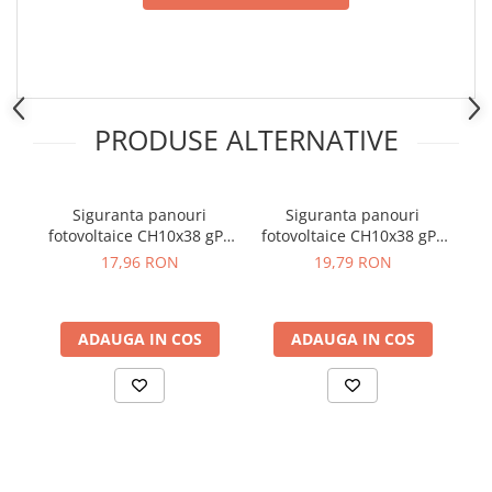
PRODUSE ALTERNATIVE
Siguranta panouri
Siguranta panouri
fotovoltaice CH10x38 gPV
fotovoltaice CH10x38 gPV
16A/1000V DC - ETI
15A/1000V DC ETI
25
17,96 RON
19,79 RON
002625081
002625080
ADAUGA IN COS
ADAUGA IN COS