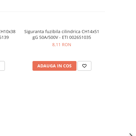
 CH10x38
Siguranta fuzibila cilindrica CH14x51
Siguranta pan
5139
gG 50A/500V - ETI 002651035
gPV 16A 10
8,11 RON
ADAUGA IN COS
ADAU