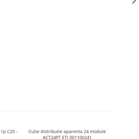
1p C25 -
Cutie distributie aparenta 24 module
Intrerup
ACT24PT ETI 001100241