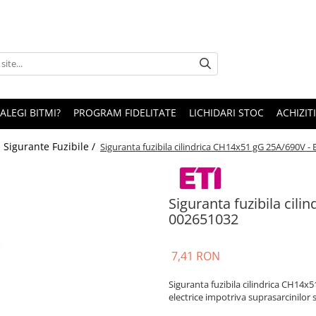
 ALEGI BITMI?
PROGRAM FIDELITATE
LICHIDARI STOC
ACHIZITI
/
Sigurante Fuzibile /
Siguranta fuzibila cilindrica CH14x51 gG 25A/690V -
Siguranta fuzibila cil
002651032
7,41 RON
Siguranta fuzibila cilindrica CH14x51
electrice impotriva suprasarcinilor si