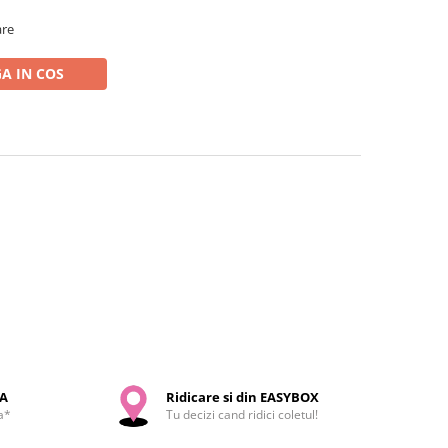
are
A IN COS
SA
Ridicare si din EASYBOX
a*
Tu decizi cand ridici coletul!