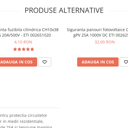
PRODUSE ALTERNATIVE
nta fuzibila cilindrica CH10x38
Siguranta panouri fotovoltaice
 20A/500V - ETI 002651020
gPV 25A 1000V DC ETI 00262
4,10 RON
32,00 RON
ADAUGA IN COS
ADAUGA IN COS
tru protectia circuitelor
r in medii rezidentiale,
a de 25A si tensiune maxima