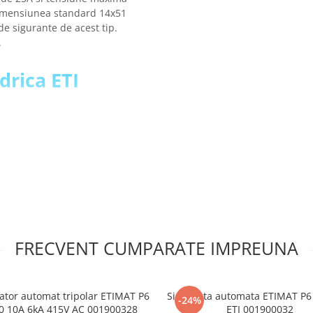
. Dimensiunea standard 14x51
e sigurante de acest tip.
.
ndrica ETI
FRECVENT CUMPARATE IMPREUNA
ator automat tripolar ETIMAT P6
Siguranta automata ETIMAT P6 
-24%
0 10A 6kA 415V AC 001900328
ETI 001900032