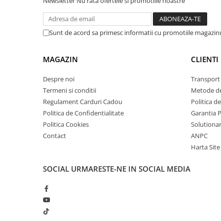
Newsletter
Nu rata ofertele si promotiile noastre
arc electric
Descarcatoare de Supratensiune
Contactoare
Sunt de acord sa primesc informatii cu promotiile magazinu
Blocuri de Distributie
Tablouri Electrice
MAGAZIN
CLIENTI
Accesorii Tablouri Electrice
Despre noi
Transport 
Stabilizatoare de Tensiune
Termeni si conditii
Metode de
Convertoare de Tensiune
Regulament Carduri Cadou
Politica d
Banda Izolatoare
Politica de Confidentialitate
Garantia 
Politica Cookies
Solutionare
Panouri Fotovoltaice
Contact
ANPC
Smart Home
Harta Site
Intrerupatoare Smart
Prize Inteligente
SOCIAL
URMARESTE-NE IN SOCIAL MEDIA
Module Smart Home
Camere Supraveghere
Iluminat