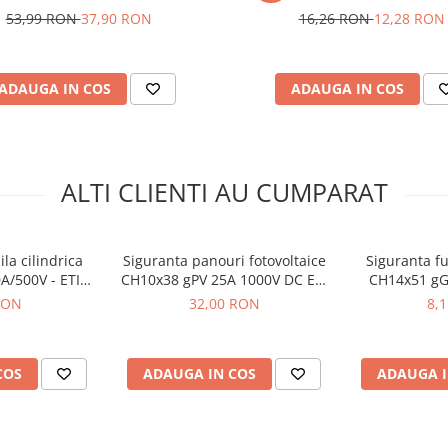
53,99 RON
37,90 RON
16,26 RON
12,28 RON
ADAUGA IN COS
ADAUGA IN COS
0V - ETI 002651032
ALTI CLIENTI AU CUMPARAT
la cilindrica
Siguranta panouri fotovoltaice
Siguranta fu
A/500V - ETI
CH10x38 gPV 25A 1000V DC ETI
CH14x51 gG 
1034
002625139
002
RON
32,00 RON
8,
COS
ADAUGA IN COS
ADAUGA I