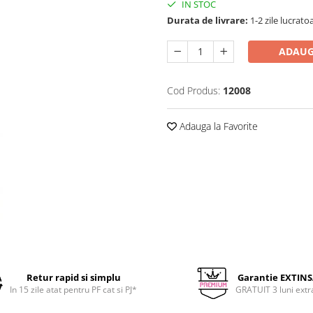
IN STOC
Durata de livrare:
1-2 zile lucrato
ADAUG
Cod Produs:
12008
Adauga la Favorite
Retur rapid si simplu
Garantie EXTIN
In 15 zile atat pentru PF cat si PJ*
GRATUIT 3 luni extr