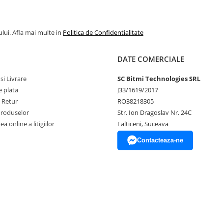
lui. Afla mai multe in
Politica de Confidentialitate
DATE COMERCIALE
si Livrare
SC Bitmi Technologies SRL
 plata
J33/1619/2017
e Retur
RO38218305
Produselor
Str. Ion Dragoslav Nr. 24C
a online a litigiilor
Falticeni, Suceava
Contacteaza-ne