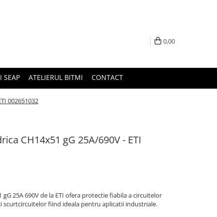
0,00
I SEAP
ATELIERUL BITMI
CONTACT
 ETI 002651032
indrica CH14x51 gG 25A/690V - ETI
 gG 25A 690V de la ETI ofera protectie fiabila a circuitelor
 scurtcircuitelor fiind ideala pentru aplicatii industriale.