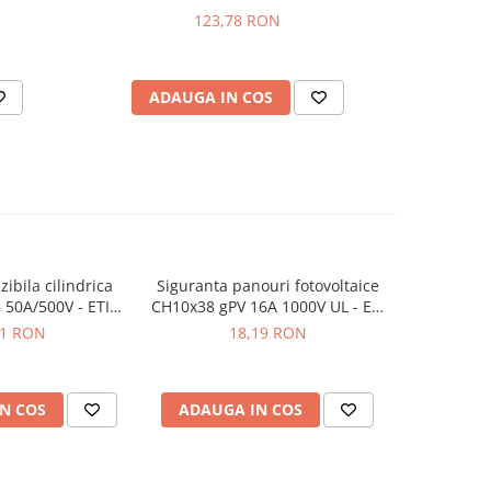
123,78 RON
ADAUGA IN COS
AD
zibila cilindrica
Siguranta panouri fotovoltaice
Set de 
50A/500V - ETI
CH10x38 gPV 16A 1000V UL - ETI
fuzibile din
651035
002625107
B
11 RON
18,19 RON
N COS
ADAUGA IN COS
ADAUG