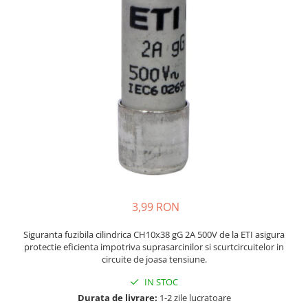
JBC
Termometre
JCD
Camere Termoviziune
JGNE
Sublere
KEYESTUDIO
Micrometre
KNIPEX
Scule si Unelte
KPS
Scule de Mana
LG CHEM
LONGWEI
Clesti de Taiat
MESTEK
Clesti pentru Dezizolat
MICROBIT
Clesti de Sertizare
MURATA
Clesti Multifunctionali
3,99 RON
MOLICEL
Clesti Papagal
MVAVA
Clesti Autoblocanti
Siguranta fuzibila cilindrica CH10x38 gG 2A 500V de la ETI asigura
protectie eficienta impotriva suprasarcinilor si scurtcircuitelor in
OPTO-EDU
Menghine
circuite de joasa tensiune.
PIERGIACOMI
Clesti Electrician 1000V
IN STOC
RASPBERRY PI
Surubelnite Simple
Durata de livrare:
1-2 zile lucratoare
RUKO
Surubelnite Electrician 1000V