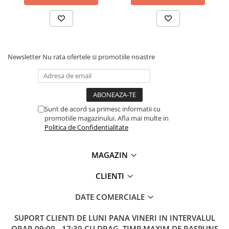
Lanterne
Lanterne de Cap
Lanterne de Mana
Lampi Solare
Newsletter
Nu rata ofertele si promotiile noastre
Proiectoare LED
Aeroterme
Auto
Roboti de Pornire Auto
Sunt de acord sa primesc informatii cu
promotiile magazinului. Afla mai multe in
Microscoape Biologice
Politica de Confidentialitate
MAGAZIN
CLIENTI
DATE COMERCIALE
SUPORT CLIENTI
DE LUNI PANA VINERI IN INTERVALUL
ORAR 09:00 - 17:30 CU DRAG. TIMP MAXIM DE RASPUNS