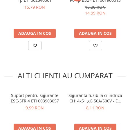
1p ETI 002540001
P6 1p B32 - ETI 001900013
arc electric
Vezi fisa tehnica
AICI
15,79 RON
18,30 RON
Manual de utilizare disponibil
AICI
Descarcatoare de Supratensiune
14,99 RON
Contactoare
Ce contine cutia?
Blocuri de Distributie
Tablouri Electrice
ADAUGA IN COS
ADAUGA IN COS
1x Siguranta fuzibila cilindrica CH10x38 gG 2A/500V - ETI
Accesorii Tablouri Electrice
002651013
Stabilizatoare de Tensiune
Convertoare de Tensiune
Banda Izolatoare
ALTI CLIENTI AU CUMPARAT
Panouri Fotovoltaice
Smart Home
Intrerupatoare Smart
Suport pentru sigurante
Siguranta fuzibila cilindrica
Prize Inteligente
ESC-SFR.4 ETI 003903057
CH14x51 gG 50A/500V - ETI
002651035
Module Smart Home
9,99 RON
8,11 RON
Camere Supraveghere
Iluminat
ADAUGA IN COS
ADAUGA IN COS