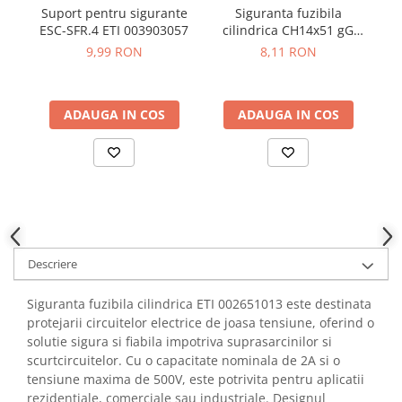
YAHBOOM
Suport pentru sigurante
Siguranta fuzibila
Si
Burghie pentru Metal
ESC-SFR.4 ETI 003903057
cilindrica CH14x51 gG
YATO
Genti pentru Scule si Unelte
50A/500V - ETI 002651035
9,99 RON
8,11 RON
ZUBR
Electronica
Unelte pentru Electronica
ADAUGA IN COS
ADAUGA IN COS
Aparate de Sudura in Puncte
Microscoape Digitale
Osciloscoape Digitale
Generatoare de Semnal
Surse de Laborator
Statii de Lipit
Letcon
Descriere
Accesorii pentru Lipit
Siguranta fuzibila cilindrica ETI 002651013 este destinata
Surubelnite de Precizie
protejarii circuitelor electrice de joasa tensiune, oferind o
Clesti de Precizie
solutie sigura si fiabila impotriva suprasarcinilor si
Kituri Electronice
scurtcircuitelor. Cu o capacitate nominala de 2A si o
tensiune maxima de 500V, este potrivita pentru aplicatii
Placi de Dezvoltare
rezidentiale, comerciale sau industriale. Designul