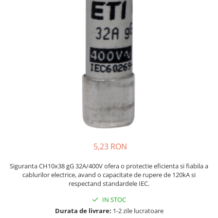
JBC
Termometre
JCD
Camere Termoviziune
JGNE
Sublere
KEYESTUDIO
Micrometre
KNIPEX
Scule si Unelte
KPS
Scule de Mana
LG CHEM
LONGWEI
Clesti de Taiat
MESTEK
Clesti pentru Dezizolat
MICROBIT
Clesti de Sertizare
MURATA
Clesti Multifunctionali
5,23 RON
MOLICEL
Clesti Papagal
MVAVA
Clesti Autoblocanti
Siguranta CH10x38 gG 32A/400V ofera o protectie eficienta si fiabila a
cablurilor electrice, avand o capacitate de rupere de 120kA si
OPTO-EDU
Menghine
respectand standardele IEC.
PIERGIACOMI
Clesti Electrician 1000V
IN STOC
RASPBERRY PI
Surubelnite Simple
Durata de livrare:
1-2 zile lucratoare
RUKO
Surubelnite Electrician 1000V