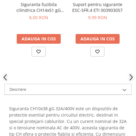
YAHBOOM
Siguranta fuzibila
Suport pentru sigurante
Burghie pentru Metal
cilindrica CH14x51 gG
ESC-SFR.4 ETI 003903057
YATO
Genti pentru Scule si Unelte
32A/500V - ETI 002651033
50
8,00 RON
9,99 RON
ZUBR
Electronica
Unelte pentru Electronica
ADAUGA IN COS
ADAUGA IN COS
Aparate de Sudura in Puncte
Microscoape Digitale
Osciloscoape Digitale
Generatoare de Semnal
Surse de Laborator
Statii de Lipit
Letcon
Descriere
Accesorii pentru Lipit
Surubelnite de Precizie
Siguranta CH10x38 gG 32A/400V este un dispozitiv de
Clesti de Precizie
protectie esential pentru circuitul electric, destinat in
Kituri Electronice
special protejarii cablurilor. Cu un curent nominal de 32A
si o tensiune nominala AC de 400V, aceasta siguranta de
Placi de Dezvoltare
tip CH ofera o protectie fiabila si eficienta. Cu dimensiuni