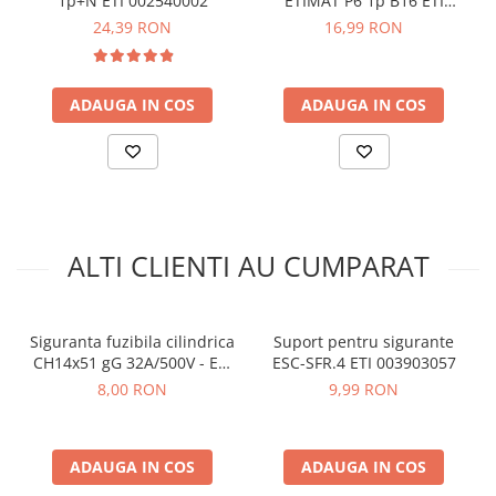
1p+N ETI 002540002
ETIMAT P6 1p B16 ETI
arc electric
Standarde
: IEC 60269-1, IEC 60269-2
001900010
24,39 RON
16,99 RON
Descarcatoare de Supratensiune
Contactoare
Vezi fisa tehnica
AICI
Blocuri de Distributie
ADAUGA IN COS
ADAUGA IN COS
Ce contine cutia?
Tablouri Electrice
Accesorii Tablouri Electrice
1x Siguranta cilindrica 10x38 gG 32A/400V, ETI 002651022
Stabilizatoare de Tensiune
1x Manual de utilizare, disponibil
AICI
Convertoare de Tensiune
Banda Izolatoare
ALTI CLIENTI AU CUMPARAT
Panouri Fotovoltaice
Smart Home
Siguranta fuzibila cilindrica
Suport pentru sigurante
Intrerupatoare Smart
CH14x51 gG 32A/500V - ETI
ESC-SFR.4 ETI 003903057
Prize Inteligente
002651033
8,00 RON
9,99 RON
Module Smart Home
Camere Supraveghere
ADAUGA IN COS
ADAUGA IN COS
Iluminat