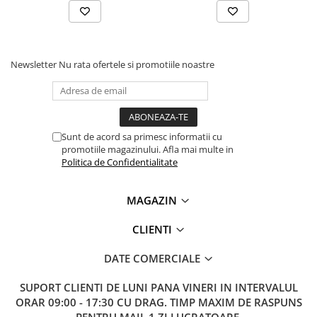
Lanterne
Lanterne de Cap
Lanterne de Mana
Newsletter
Nu rata ofertele si promotiile noastre
Lampi Solare
Proiectoare LED
Aeroterme
Auto
Sunt de acord sa primesc informatii cu
Roboti de Pornire Auto
promotiile magazinului. Afla mai multe in
Politica de Confidentialitate
Microscoape Biologice
MAGAZIN
CLIENTI
DATE COMERCIALE
SUPORT CLIENTI
DE LUNI PANA VINERI IN INTERVALUL
ORAR 09:00 - 17:30 CU DRAG. TIMP MAXIM DE RASPUNS