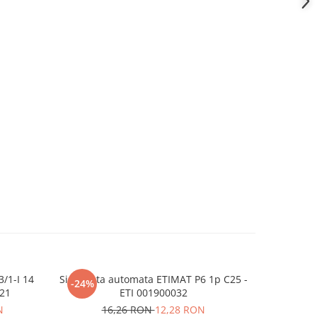
/1-I 14
Siguranta automata ETIMAT P6 1p C25 -
Intrerupat
-24%
-30%
221
ETI 001900032
P6 
N
16,26 RON
12,28 RON
3