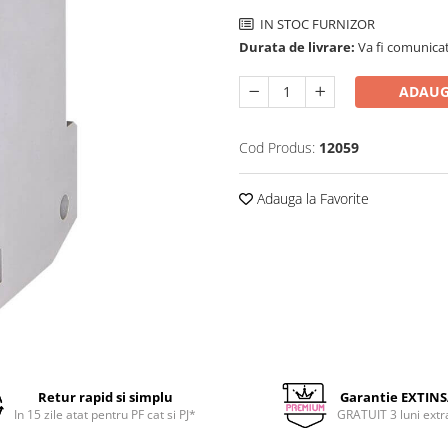
IN STOC FURNIZOR
Durata de livrare:
Va fi comunicat
ADAUG
Cod Produs:
12059
Adauga la Favorite
Retur rapid si simplu
Garantie EXTIN
In 15 zile atat pentru PF cat si PJ*
GRATUIT 3 luni extr