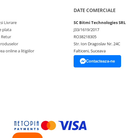
DATE COMERCIALE
si Livrare
SC Bitmi Technologies SRL
 plata
J33/1619/2017
e Retur
RO38218305
Produselor
Str. Ion Dragoslav Nr. 24C
a online a litigiilor
Falticeni, Suceava
Contacteaza-ne