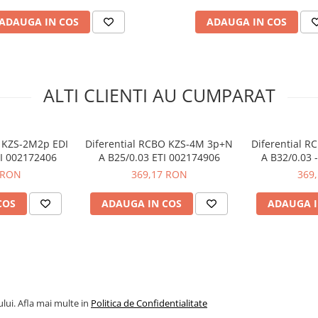
ADAUGA IN COS
ADAUGA IN COS
ALTI CLIENTI AU CUMPARAT
01
O KZS-2M2p EDI
Diferential RCBO KZS-4M 3p+N
Diferential 
TI 002172406
A B25/0.03 ETI 002174906
A B32/0.03 
 RON
369,17 RON
369
COS
ADAUGA IN COS
ADAUGA I
lui. Afla mai multe in
Politica de Confidentialitate