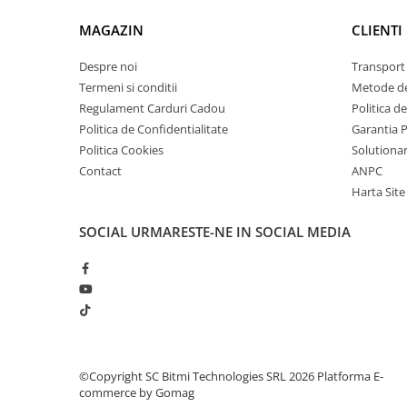
arc electric
MAGAZIN
CLIENTI
Descarcatoare de Supratensiune
Contactoare
Despre noi
Transport 
Blocuri de Distributie
Termeni si conditii
Metode de
Tablouri Electrice
Regulament Carduri Cadou
Politica d
Accesorii Tablouri Electrice
Politica de Confidentialitate
Garantia 
Stabilizatoare de Tensiune
Politica Cookies
Solutionare
Contact
ANPC
Convertoare de Tensiune
Harta Site
Banda Izolatoare
SOCIAL
URMARESTE-NE IN SOCIAL MEDIA
Panouri Fotovoltaice
Smart Home
Intrerupatoare Smart
Prize Inteligente
Module Smart Home
Camere Supraveghere
©Copyright SC Bitmi Technologies SRL 2026
Platforma E-
commerce by Gomag
Iluminat