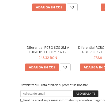
Placi de Expansiune
Module 18mm ocupate:
2
ADAUGA IN COS
Dimensiune (L x l x h mm):
73 x 35 x 90
Module Electronice
Senzori Electronici
Vezi fisa tehnica
AICI
Componente Electronice
Ce contine cutia?
Gadgets
1 x Diferential RCBO KZS-2M A B6/0.03 ETI 0021732
Electrice
1 x Manual de utilizare, disponibil
AICI
Acumulatori si Baterii
Diferential RCBO KZS-2M A
Diferential RCB
B10/0.01 ETI 002173212
A B16/0.03 - E
Acumulatori
248,32 RON
278,01
Baterii
Distributie Comutatie si Protectie
ADAUGA IN COS
ADAUGA IN 
Contoare si Relee Electrice
Sigurante Automate
Sigurante Fuzibile
Newsletter
Nu rata ofertele si promotiile noastre
Sigurante Diferentiale RCBO
Protectii diferentiale RCCB
Sunt de acord sa primesc informatii cu promotiile magazinu
Dispozitive AFDD detectare defect