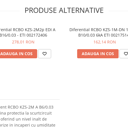
PRODUSE ALTERNATIVE
rential RCBO KZS-2M2p EDI A
Diferential RCBO KZS-1M-DN 
B16/0.03 - ETI 002172406
B10/0.03 6kA ETI 0021751
278,01 RON
162,14 RON
ADAUGA IN COS
ADAUGA IN COS
curent RCBO KZS-2M A B6/0.03
na protectia la scurtcircuit
oferind un nivel inalt de
prize in incaperi cu umiditate