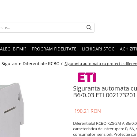
 ALEGI BITMI?
PROGRAM FIDELITATE
LICHIDARI STOC
ACHIZITI
/
Sigurante Diferentiale RCBO /
Siguranta automata cu protectie difere
Siguranta automata cu
B6/0.03 ETI 002173201
190,21 RON
Diferentialul RCBO KZS-2M A B6/0.0
caracteristica de intrerupere B, 6A, 
consumatori sensibili. Protectie com