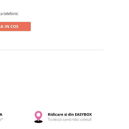
a telefonic
A IN COS
SA
Ridicare si din EASYBOX
a*
Tu decizi cand ridici coletul!