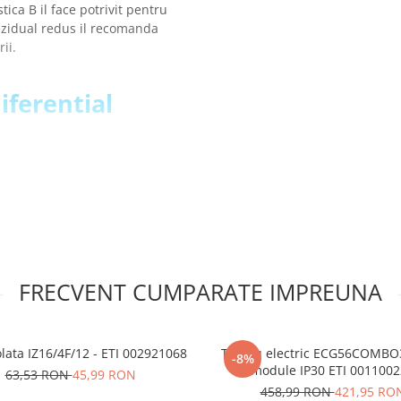
tica B il face potrivit pentru
rezidual redus il recomanda
rii.
iferential
FRECVENT CUMPARATE IMPREUNA
olata IZ16/4F/12 - ETI 002921068
Tablou electric ECG56COMBO3
-8%
module IP30 ETI 001100
63,53 RON
45,99 RON
458,99 RON
421,95 RO