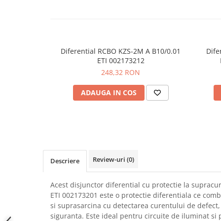
SCHRACK TECHNIK
Seturi de Surubelnite
SAMSUNG
Cuttere
SUNKKO
Foarfeca Electrician
SANYO
Chei Dinamometrice
Diferential RCBO KZS-2M A B10/0.01
Dife
SUPERFIRE
ETI 002173212
Chei Fixe
248,32 RON
SONOFF
Chei Reglabile
TERMOPASTY
Chei Combinate
ADAUGA IN COS
TOPDON
Chei Inelare cu Cot
TAXNELE
Rulete
TENPOWER
Nivele cu bula
VICTOR
Truse de Scule
VETO PRO PAC
Scule Electrice
Review-uri
(0)
Descriere
WEICON
Unelte Multifunctionale
WERA
Surubelnite Electrice
Acest disjunctor diferential cu protectie la supra
WIHA
Polizoare
ETI 002173201 este o protectie diferentiala ce combi
WAIT TOOLS
Masini de Gaurit si Insurubat
si suprasarcina cu detectarea curentului de defect, 
WEEEMAKE
siguranta. Este ideal pentru circuite de iluminat si 
Accesorii pentru Gaurit