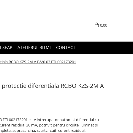
0,00
I SEAP
ATELIERUL BITMI
CONTACT
ntiala RCBO KZS-2M A B6/0.03 ETI 002173201
 protectie diferentiala RCBO KZS-2M A
3 ETI 002173201 este intrerupator automat diferential cu
curent rezidual 30 mA, potrivit pentru circuite iluminat si
pleta: suprasarcina, scurtcircuit, curent rezidual.