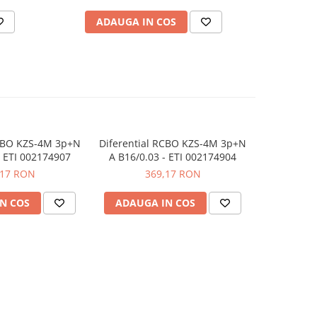
ADAUGA IN COS
AD
RCBO KZS-4M 3p+N
Diferential RCBO KZS-4M 3p+N
Intre
-10%
- ETI 002174907
A B16/0.03 - ETI 002174904
diferentia
C 16A, 30
,17 RON
369,17 RON
315,49
N COS
ADAUGA IN COS
ADAUG