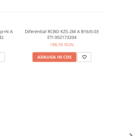
1p+N A
Diferential RCBO KZS-2M A B16/0.03
Intrerupat
-10%
42
ETI 002173204
AMPARO, 6kA
A, S
188,95 RON
139,
ADAUGA IN COS
ADAU