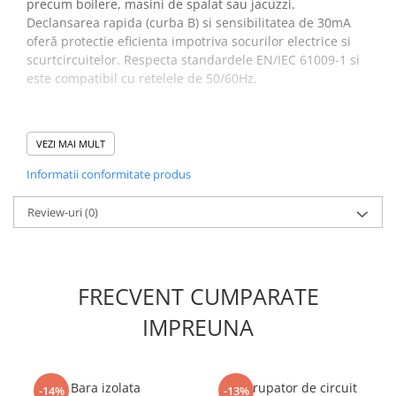
precum boilere, masini de spalat sau jacuzzi.
Declansarea rapida (curba B) si sensibilitatea de 30mA
oferă protectie eficienta impotriva socurilor electrice si
scurtcircuitelor. Respecta standardele EN/IEC 61009-1 si
este compatibil cu retelele de 50/60Hz.
Specificatii intrerupator
VEZI MAI MULT
diferential RCBO KZS-1M-UNI
Informatii conformitate produs
1p+N A B6/0.03:
Review-uri
(0)
Descriere:
KZS-1M-UNI 1p+N A B6/0.03
Denumire clasa:
Diferential RCBO
Curent de defect nominal (A):
0.03
Tip curent:
A
FRECVENT CUMPARATE
Curent nominal (A):
6
Caracteristica de intrerupere:
B
IMPREUNA
Tip:
A
Numar de poli:
1+N
Capacitate de rupere (kA):
6
Bara izolata
Intrerupator de circuit
Tensiunea nominala (V):
-14%
240
-13%