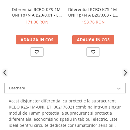
YAHBOOM
Diferential RCBO KZS-1M-
Diferential RCBO KZS-1M-
Di
YATO
UNI 1p+N A B20/0.01 - ETI
UNI 1p+N A B20/0.03 - ETI
UN
ZUBR
002176005
002176025
171,06 RON
153,76 RON
ADAUGA IN COS
ADAUGA IN COS
Descriere
Acest disjunctor diferential cu protectie la supracurent
RCBO KZS-1M-UNI, ETI 002176021 combina intr-un singur
modul de 18mm protectia la supracurent si protectia
diferentiala, economisind spatiu in tabloul electric. Este
ideal pentru circuite dedicate consumatorilor sensibili,