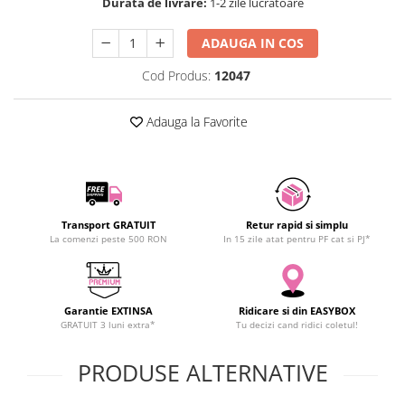
Durata de livrare:
1-2 zile lucratoare
SCHRACK TECHNIK
SAMSUNG
ADAUGA IN COS
SUNKKO
Cod Produs:
12047
SANYO
SUPERFIRE
Adauga la Favorite
SONOFF
TERMOPASTY
TOPDON
TAXNELE
Transport GRATUIT
Retur rapid si simplu
TENPOWER
La comenzi peste 500 RON
In 15 zile atat pentru PF cat si PJ*
VICTOR
VETO PRO PAC
WEICON
Garantie EXTINSA
Ridicare si din EASYBOX
WERA
GRATUIT 3 luni extra*
Tu decizi cand ridici coletul!
WIHA
PRODUSE ALTERNATIVE
WAIT TOOLS
WEEEMAKE