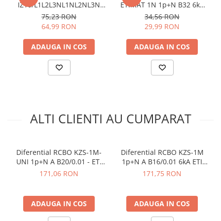
IZ10/L1L2L3NL1NL2NL3N
ETIMAT 1N 1p+N B32 6kA
Frecventa nominala (Hz):
50/60 Hz
ETI 002921275
ETI 002191107
75,23 RON
34,56 RON
Sectiune transversala nominala:
1-10
64,99 RON
29,99 RON
Standarde:
IEC/EN 61009-1
Module 18 mm ocupate:
1
ADAUGA IN COS
ADAUGA IN COS
Dimensiune (L x l x h mm):
74 x 18 x 88
Vezi fisa tehnica
AICI
Ce contine cutia?
1 x Diferential RCBO KZS-1M-UNI 1p+N A B6/0.03 - ETI
ALTI CLIENTI AU CUMPARAT
002176021
1 x Manual de utilizare, disponibil
AICI
Diferential RCBO KZS-1M-
Diferential RCBO KZS-1M
UNI 1p+N A B20/0.01 - ETI
1p+N A B16/0.01 6kA ETI
002176005
002176004
171,06 RON
171,75 RON
ADAUGA IN COS
ADAUGA IN COS