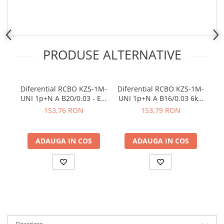
PRODUSE ALTERNATIVE
Diferential RCBO KZS-1M-
Diferential RCBO KZS-1M-
Di
UNI 1p+N A B20/0.03 - ETI
UNI 1p+N A B16/0.03 6kA
DN
002176025
ETI 002176024
153,76 RON
153,79 RON
ADAUGA IN COS
ADAUGA IN COS