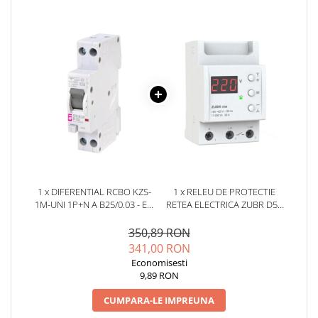
YAHBOOM
YATO
ZUBR
1 x DIFERENTIAL RCBO KZS-
1 x RELEU DE PROTECTIE
1M-UNI 1P+N A B25/0.03 - ETI
RETEA ELECTRICA ZUBR D50
002176026
50A 230V
350,89 RON
341,00 RON
Economisesti
9,89 RON
CUMPARA-LE IMPREUNA