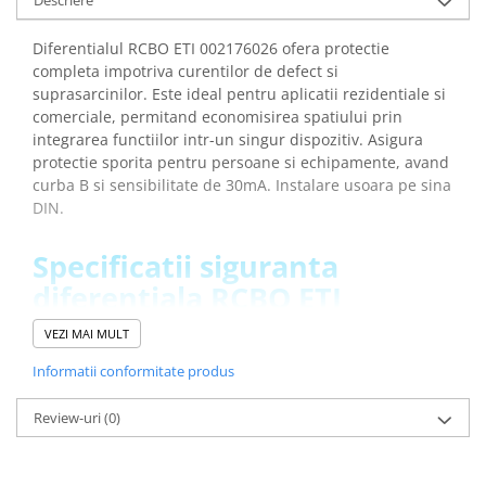
Descriere
Diferentialul RCBO ETI 002176026 ofera protectie
completa impotriva curentilor de defect si
suprasarcinilor. Este ideal pentru aplicatii rezidentiale si
comerciale, permitand economisirea spatiului prin
integrarea functiilor intr-un singur dispozitiv. Asigura
protectie sporita pentru persoane si echipamente, avand
curba B si sensibilitate de 30mA. Instalare usoara pe sina
DIN.
Specificatii siguranta
diferentiala RCBO ETI
002176026:
VEZI MAI MULT
Informatii conformitate produs
Descriere:
KZS-1M-UNI 1p+N A B25/0.03
Denumire clasa:
Diferential RCBO
Review-uri
(0)
Curent de defect nominal:
0.03A
Tip curent:
A
Curent nominal:
25A