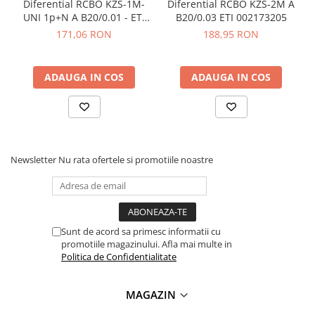
Diferential RCBO KZS-1M-
Diferential RCBO KZS-2M A
UNI 1p+N A B20/0.01 - ETI
B20/0.03 ETI 002173205
002176005
171,06 RON
188,95 RON
ADAUGA IN COS
ADAUGA IN COS
Newsletter
Nu rata ofertele si promotiile noastre
Sunt de acord sa primesc informatii cu
promotiile magazinului. Afla mai multe in
Politica de Confidentialitate
MAGAZIN