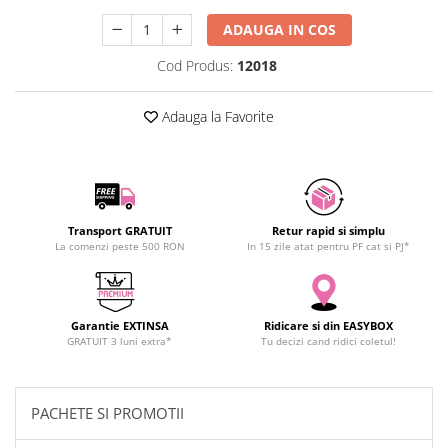
SCHRACK TECHNIK
ADAUGA IN COS
SAMSUNG
Cod Produs:
12018
SUNKKO
SANYO
Adauga la Favorite
SUPERFIRE
SONOFF
TERMOPASTY
TOPDON
TAXNELE
Transport GRATUIT
Retur rapid si simplu
La comenzi peste 500 RON
In 15 zile atat pentru PF cat si PJ*
TENPOWER
VICTOR
VETO PRO PAC
Garantie EXTINSA
Ridicare si din EASYBOX
WEICON
GRATUIT 3 luni extra*
Tu decizi cand ridici coletul!
WERA
WIHA
WAIT TOOLS
PACHETE SI PROMOTII
WEEEMAKE