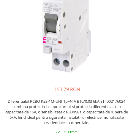
Placi de Expansiune
Tablouri Electrice
Chei Dinamometrice
Camere Termoviziune
JBC
Module Electronice
Accesorii Tablouri Electrice
Chei Fixe
JCD
Sublere
Senzori Electronici
Stabilizatoare de Tensiune
Chei Reglabile
JGNE
Micrometre
Componente Electronice
Chei Combinate
Convertoare de Tensiune
KEYESTUDIO
Chei Inelare cu Cot
Gadgets
KNIPEX
Banda Izolatoare
Rulete
KPS
Nivele cu bula
LG CHEM
Truse de Scule
LONGWEI
Scule Electrice
MESTEK
Unelte Multifunctionale
MICROBIT
Surubelnite Electrice
MURATA
153,79 RON
Polizoare
MOLICEL
Masini de Gaurit si Insurubat
MVAVA
Diferentialul RCBO KZS-1M-UNI 1p+N A B16/0.03 6kA ETI 002176024
combina protectia la supracurent si protectia diferentiala cu o
Accesorii pentru Gaurit
OPTO-EDU
capacitate de 16A, o sensibilitate de 30mA si o capacitate de rupere de
PIERGIACOMI
Burghie pentru Metal
6kA, fiind ideal pentru siguranta instalatiilor electrice monofazate
RASPBERRY PI
rezidentiale si comerciale.
Genti pentru Scule si Unelte
RUKO
IN STOC