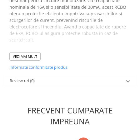
destinat pentru circuite monofazate. Cu o capacitate
nominala de 16A si o sensibilitate de 30mA, acest RCBO
ofera o protectie eficienta impotriva suprasarcinilor si
scurgerilor de curent, prevenind riscurile de
electrocutare si incendiu. Avand o capacitate de rupere
de 6kA, RCBO-ul asigura protectie robusta in caz de
scurtcircuit.
Specificatii intrerupator cu
VEZI MAI MULT
protectie diferentiala, ETI
Informatii conformitate produs
002176024:
Review-uri
(0)
Descriere:
KZS-1M-UNI 1p+N A B16/0.03
Denumire clasa:
Diferential RCBO
Curent de defect nominal (A):
0.03
Tip curent:
A
FRECVENT CUMPARATE
Curent nominal (A):
16
Caracteristica de intrerupere:
B
IMPREUNA
Tip:
A
Numar de poli:
1+N
Capacitatea de rupere (kA):
6