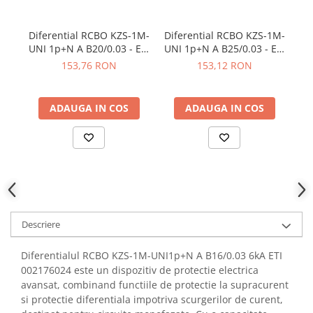
YAHBOOM
YATO
Diferential RCBO KZS-1M-
Diferential RCBO KZS-1M-
S
ZUBR
UNI 1p+N A B20/0.03 - ETI
UNI 1p+N A B25/0.03 - ETI
002176025
002176026
R
153,76 RON
153,12 RON
A 
ADAUGA IN COS
ADAUGA IN COS
Descriere
Diferentialul RCBO KZS-1M-UNI1p+N A B16/0.03 6kA ETI
002176024 este un dispozitiv de protectie electrica
avansat, combinand functiile de protectie la supracurent
si protectie diferentiala impotriva scurgerilor de curent,