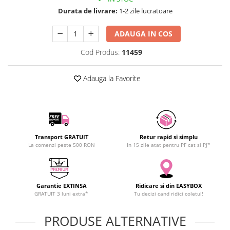
SCHRACK TECHNIK
Durata de livrare:
1-2 zile lucratoare
SAMSUNG
ADAUGA IN COS
SUNKKO
SANYO
Cod Produs:
11459
SUPERFIRE
SONOFF
Adauga la Favorite
TERMOPASTY
TOPDON
TAXNELE
TENPOWER
Transport GRATUIT
Retur rapid si simplu
VICTOR
La comenzi peste 500 RON
In 15 zile atat pentru PF cat si PJ*
VETO PRO PAC
WEICON
WERA
Garantie EXTINSA
Ridicare si din EASYBOX
GRATUIT 3 luni extra*
Tu decizi cand ridici coletul!
WIHA
WAIT TOOLS
PRODUSE ALTERNATIVE
WEEEMAKE