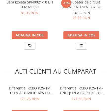
Tensiunea nominala (V):
240
Bara izolata SKN0021/10 ETI
Intrerupator de circuit
-13%
Frecventa nominala (Hz):
50/60
002921150
ETIMAT 1N 1p+N B32 6kA
Sectiune transversala nominala:
1...10
ETI 002191107
81,05 RON
34,56 RON
Standarde:
EN/IEC 61009-1
29,99 RON
Vezi fisa tehnica
AICI
Ce contine cutia?
ADAUGA IN COS
ADAUGA IN COS
1x Diferential RCBO ETI 002176024
1x Manual de utilizare, disponibil
AICI
ALTI CLIENTI AU CUMPARAT
Diferential RCBO KZS-1M
Diferential RCBO KZS-1M-
1p+N A B16/0.01 6kA ETI
UNI 1p+N A B20/0.01 - ETI
002176004
002176005
171,75 RON
171,06 RON