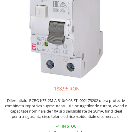
JBC
Termometre
JCD
Camere Termoviziune
JGNE
Sublere
KEYESTUDIO
Micrometre
KNIPEX
Scule si Unelte
KPS
Scule de Mana
LG CHEM
LONGWEI
Clesti de Taiat
MESTEK
Clesti pentru Dezizolat
MICROBIT
Clesti de Sertizare
MURATA
Clesti Multifunctionali
188,95 RON
MOLICEL
Clesti Papagal
MVAVA
Clesti Autoblocanti
Diferentialul RCBO KZS-2M A B10/0.03 ETI 002173202 ofera protectie
combinata impotriva supracurentului si scurgerilor de curent, avand o
OPTO-EDU
Menghine
capacitate nominala de 10A si o sensibilitate de 30mA, fiind ideal
PIERGIACOMI
Clesti Electrician 1000V
pentru siguranta circuitelor electrice rezidentiale si comerciale.
RASPBERRY PI
Surubelnite Simple
IN STOC
RUKO
Surubelnite Electrician 1000V