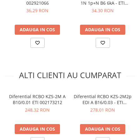
Timp de declansare:
Instantaneu
arc electric
002921066
1N 1p+N B6 6kA - ETI
Tensiunea nominala (V):
240
002191101
36,29 RON
34,30 RON
Descarcatoare de Supratensiune
Frecventa nominala (Hz):
50/60
Contactoare
Terminale (mm²):
1-25
Blocuri de Distributie
Standarde:
IEC/EN 61009
ADAUGA IN COS
ADAUGA IN COS
Module 18 mm ocupate:
2
Tablouri Electrice
Dimensiune:
88 x 75 x 35 mm
Accesorii Tablouri Electrice
Stabilizatoare de Tensiune
Vezi fisa tehnica
AICI
Convertoare de Tensiune
Ce contine cutia?
Banda Izolatoare
ALTI CLIENTI AU CUMPARAT
Panouri Fotovoltaice
1x Diferential RCBO ETI 002173202
Smart Home
1x Manual de utilizare, disponibil
AICI
Diferential RCBO KZS-2M A
Diferential RCBO KZS-2M2p
Intrerupatoare Smart
B10/0.01 ETI 002173212
EDI A B16/0.03 - ETI
Prize Inteligente
002172406
248,32 RON
278,01 RON
Module Smart Home
Camere Supraveghere
ADAUGA IN COS
ADAUGA IN COS
Iluminat