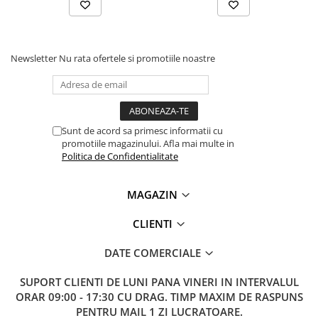
Lanterne
Lanterne de Cap
Lanterne de Mana
Newsletter
Nu rata ofertele si promotiile noastre
Lampi Solare
Proiectoare LED
Aeroterme
Auto
Sunt de acord sa primesc informatii cu
promotiile magazinului. Afla mai multe in
Roboti de Pornire Auto
Politica de Confidentialitate
Microscoape Biologice
MAGAZIN
CLIENTI
DATE COMERCIALE
SUPORT CLIENTI
DE LUNI PANA VINERI IN INTERVALUL
ORAR 09:00 - 17:30 CU DRAG. TIMP MAXIM DE RASPUNS
PENTRU MAIL 1 ZI LUCRATOARE.