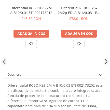
YAHBOOM
Burghie pentru Metal
Diferential RCBO KZS-2M
Diferential RCBO KZS-
Di
YATO
Genti pentru Scule si Unelte
A B10/0.01 ETI 002173212
2M2p EDI A B16/0.03 - ETI
A 
ZUBR
002172406
248,32 RON
278,01 RON
Electronica
Unelte pentru Electronica
ADAUGA IN COS
ADAUGA IN COS
Aparate de Sudura in Puncte
Microscoape Digitale
Osciloscoape Digitale
Generatoare de Semnal
Surse de Laborator
Statii de Lipit
Letcon
Descriere
Accesorii pentru Lipit
Surubelnite de Precizie
Diferentialul RCBO KZS-2M A B10/0.03 ETI 002173202 este
un dispozitiv de protectie combinata care integreaza atat
Clesti de Precizie
functia de protectie la supracurent cat si protectia
Kituri Electronice
diferentiala impotriva scurgerilor de curent. Cu o
Placi de Dezvoltare
capacitate nominala de 10A si o sensibilitate de 30mA,