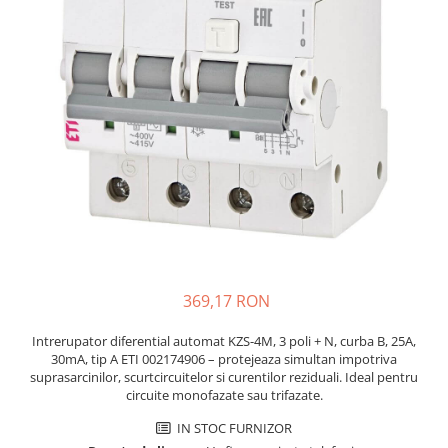
JBC
Termometre
JCD
Camere Termoviziune
JGNE
Sublere
KEYESTUDIO
Micrometre
KNIPEX
Scule si Unelte
KPS
Scule de Mana
LG CHEM
LONGWEI
Clesti de Taiat
MESTEK
Clesti pentru Dezizolat
MICROBIT
Clesti de Sertizare
MURATA
Clesti Multifunctionali
369,17 RON
MOLICEL
Clesti Papagal
MVAVA
Clesti Autoblocanti
Intrerupator diferential automat KZS-4M, 3 poli + N, curba B, 25A,
30mA, tip A ETI 002174906 – protejeaza simultan impotriva
OPTO-EDU
Menghine
suprasarcinilor, scurtcircuitelor si curentilor reziduali. Ideal pentru
PIERGIACOMI
Clesti Electrician 1000V
circuite monofazate sau trifazate.
RASPBERRY PI
Surubelnite Simple
IN STOC FURNIZOR
RUKO
Surubelnite Electrician 1000V