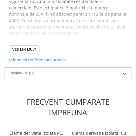
siguranta ridicata în instalatiile rezidentiale si
Placi de Expansiune
comerciale. Este echipat cu 3 poli + N si o putere
Module Electronice
nominala de 25A, fiind adecvat pentru circuite de pana la
400V. Reactioneaza prompt în caz de scurtcircuit sau
Senzori Electronici
pierderi de curent, prevenind accidentele electrice. Ideal
Componente Electronice
pentru tablouri electrice moderne.
Gadgets
VEZI MAI MULT
Electrice
Specificatii disjunctor
Acumulatori si Baterii
Informatii conformitate produs
diferential diferential RCBO
Acumulatori
Review-uri
(0)
KZS-4M 3p+N A B25/0.03:
Baterii
Distributie Comutatie si Protectie
Descriere:
KZS-4M 3p+N A B32/0.03
Contoare si Relee Electrice
Denumire clasa:
Diferential RCBO
FRECVENT CUMPARATE
Sigurante Automate
Curent de defect nominal (A):
0.03
Tip curent:
A
Sigurante Fuzibile
IMPREUNA
Curent nominal (A):
25
Sigurante Diferentiale RCBO
Caracteristica de intrerupere:
B
Protectii diferentiale RCCB
Tip:
A
Dispozitive AFDD detectare defect
Clema derivatie izolata PE,
Clema derivatie izolata, Cu-
Numar de poli:
3+N