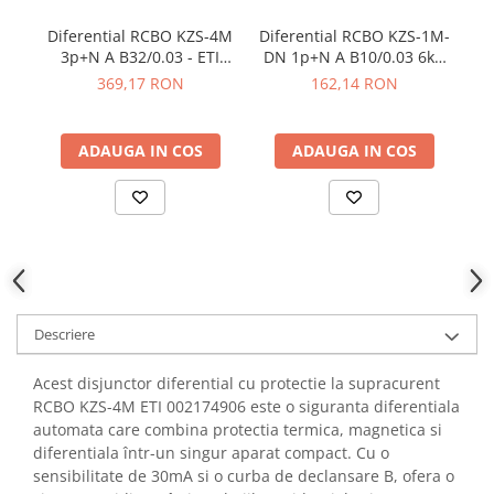
YAHBOOM
Burghie pentru Metal
Diferential RCBO KZS-4M
Diferential RCBO KZS-1M-
Di
YATO
Genti pentru Scule si Unelte
3p+N A B32/0.03 - ETI
DN 1p+N A B10/0.03 6kA
UN
ZUBR
002174907
ETI 002175142
369,17 RON
162,14 RON
Electronica
Unelte pentru Electronica
ADAUGA IN COS
ADAUGA IN COS
Aparate de Sudura in Puncte
Microscoape Digitale
Osciloscoape Digitale
Generatoare de Semnal
Surse de Laborator
Statii de Lipit
Letcon
Descriere
Accesorii pentru Lipit
Surubelnite de Precizie
Acest disjunctor diferential cu protectie la supracurent
RCBO KZS-4M ETI 002174906 este o siguranta diferentiala
Clesti de Precizie
automata care combina protectia termica, magnetica si
Kituri Electronice
diferentiala într-un singur aparat compact. Cu o
Placi de Dezvoltare
sensibilitate de 30mA si o curba de declansare B, ofera o