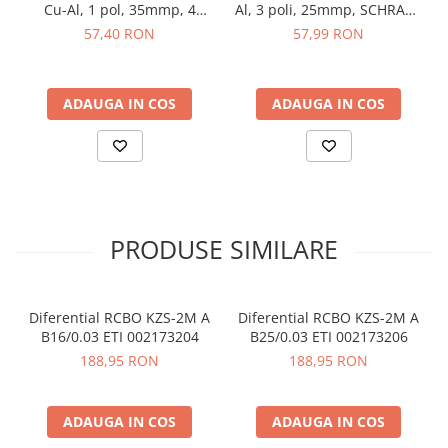
arc electric
Cu-Al, 1 pol, 35mmp, 4
Al, 3 poli, 25mmp, SCHRACK
Capacitate de rupere (kA):
6
intrari / 4 iesiri, galben-
IKA26183-X-3
57,40 RON
57,99 RON
Descarcatoare de Supratensiune
Tensiunea nominala (V):
415
verde, SCHRACK IKA26232-
Frecventa nominala (Hz):
50/60
Contactoare
X-3
Sectiune transversala nominala:
1-25
Blocuri de Distributie
Standarde:
IEC/EN 61009
ADAUGA IN COS
ADAUGA IN COS
Tablouri Electrice
Module 18 mm ocupate:
4
Accesorii Tablouri Electrice
Dimensiune (L x l x h mm):
73 x 70 x 90
Stabilizatoare de Tensiune
Vezi fisa tehnica
AICI
Convertoare de Tensiune
Ce contine cutia?
Banda Izolatoare
PRODUSE SIMILARE
Panouri Fotovoltaice
1 x Diferential RCBO KZS-4M 3p+N A B25/0.03 ETI
Smart Home
002174906
Intrerupatoare Smart
1 x Manual de utilizare, disponibil
AICI
Diferential RCBO KZS-2M A
Diferential RCBO KZS-2M A
B16/0.03 ETI 002173204
B25/0.03 ETI 002173206
Prize Inteligente
188,95 RON
188,95 RON
Module Smart Home
Camere Supraveghere
ADAUGA IN COS
ADAUGA IN COS
Iluminat