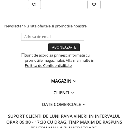
Lanterne
Lanterne de Cap
Lanterne de Mana
Newsletter
Nu rata ofertele si promotiile noastre
Lampi Solare
Proiectoare LED
Aeroterme
Auto
Sunt de acord sa primesc informatii cu
Roboti de Pornire Auto
promotiile magazinului. Afla mai multe in
Politica de Confidentialitate
Microscoape Biologice
MAGAZIN
CLIENTI
DATE COMERCIALE
SUPORT CLIENTI
DE LUNI PANA VINERI IN INTERVALUL
ORAR 09:00 - 17:30 CU DRAG. TIMP MAXIM DE RASPUNS