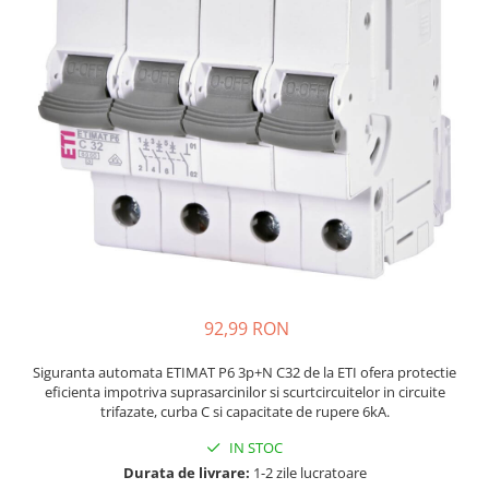
JBC
Termometre
JCD
Camere Termoviziune
JGNE
Sublere
KEYESTUDIO
Micrometre
KNIPEX
Scule si Unelte
KPS
Scule de Mana
LG CHEM
LONGWEI
Clesti de Taiat
MESTEK
Clesti pentru Dezizolat
MICROBIT
Clesti de Sertizare
MURATA
Clesti Multifunctionali
92,99 RON
MOLICEL
Clesti Papagal
MVAVA
Clesti Autoblocanti
Siguranta automata ETIMAT P6 3p+N C32 de la ETI ofera protectie
eficienta impotriva suprasarcinilor si scurtcircuitelor in circuite
OPTO-EDU
Menghine
trifazate, curba C si capacitate de rupere 6kA.
PIERGIACOMI
Clesti Electrician 1000V
IN STOC
RASPBERRY PI
Surubelnite Simple
Durata de livrare:
1-2 zile lucratoare
RUKO
Surubelnite Electrician 1000V