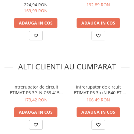
arc electric
224,94 RON
192,89 RON
Vezi fisa tehnica
AICI
Descarcatoare de Supratensiune
169,99 RON
Manual de instructiuni disponibil
AICI
Contactoare
ADAUGA IN COS
ADAUGA IN COS
Ce con
tine cutia?
Blocuri de Distributie
Tablouri Electrice
1x Siguranta automata ETIMAT P6 3p+N C32 - ETI
Accesorii Tablouri Electrice
001900433
Stabilizatoare de Tensiune
Convertoare de Tensiune
ALTI CLIENTI AU CUMPARAT
Banda Izolatoare
Panouri Fotovoltaice
Smart Home
Intrerupator de circuit
Intrerupator de circuit
Intrerupatoare Smart
ETIMAT P6 3P+N C63 415V
ETIMAT P6 3p+N B40 ETI
AC 6kA ETI 001900436
001900414
173,42 RON
106,49 RON
Prize Inteligente
Module Smart Home
ADAUGA IN COS
ADAUGA IN COS
Camere Supraveghere
Iluminat