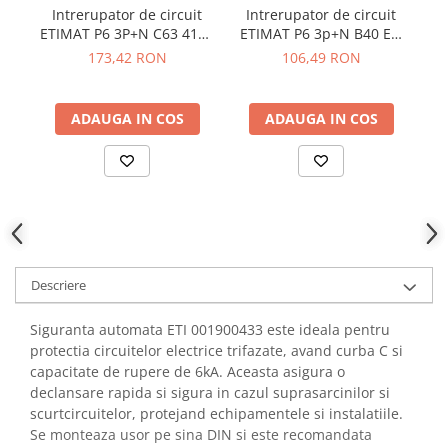
YAHBOOM
Intrerupator de circuit
Intrerupator de circuit
Burghie pentru Metal
ETIMAT P6 3P+N C63 415V
ETIMAT P6 3p+N B40 ETI
ET
YATO
Genti pentru Scule si Unelte
AC 6kA ETI 001900436
001900414
173,42 RON
106,49 RON
ZUBR
Electronica
Unelte pentru Electronica
ADAUGA IN COS
ADAUGA IN COS
Aparate de Sudura in Puncte
Microscoape Digitale
Osciloscoape Digitale
Generatoare de Semnal
Surse de Laborator
Statii de Lipit
Descriere
Letcon
Accesorii pentru Lipit
Siguranta automata ETI 001900433 este ideala pentru
Surubelnite de Precizie
protectia circuitelor electrice trifazate, avand curba C si
Clesti de Precizie
capacitate de rupere de 6kA. Aceasta asigura o
declansare rapida si sigura in cazul suprasarcinilor si
Kituri Electronice
scurtcircuitelor, protejand echipamentele si instalatiile.
Placi de Dezvoltare
Se monteaza usor pe sina DIN si este recomandata