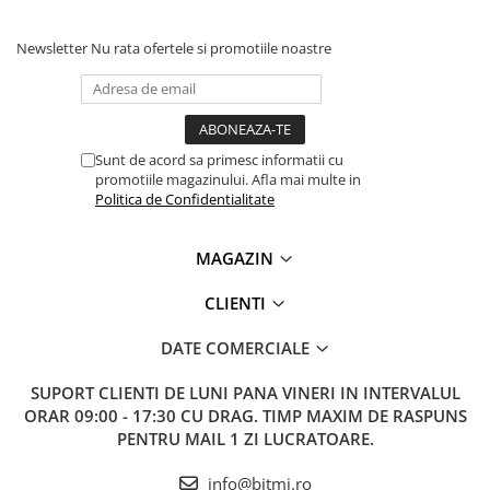
Lanterne
Lanterne de Cap
Newsletter
Nu rata ofertele si promotiile noastre
Lanterne de Mana
Lampi Solare
Proiectoare LED
Sunt de acord sa primesc informatii cu
Aeroterme
promotiile magazinului. Afla mai multe in
Auto
Politica de Confidentialitate
Roboti de Pornire Auto
MAGAZIN
Microscoape Biologice
CLIENTI
DATE COMERCIALE
SUPORT CLIENTI
DE LUNI PANA VINERI IN INTERVALUL
ORAR 09:00 - 17:30 CU DRAG. TIMP MAXIM DE RASPUNS
PENTRU MAIL 1 ZI LUCRATOARE.
info@bitmi.ro