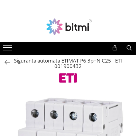
Toate Produsele
Producatori
Aparate de Masura si Control
AEROO SHIELD
Multimetre Digitale
ARDUINO
BITMI
Clampmetre Digitale
BENETECH
Testere Rezistenta Impamantare
Siguranta automata ETIMAT P6 3p+N C25 - ETI
C-LOGIC
001900432
Testere Rezistenta Izolatie
DASQUA
Accesorii AMC
ETI
Nivele Laser
EVE
FLUKE
Telemetre Laser
FNIRSI
Creioane de Tensiune
GVDA
Detectoare de Cabluri
HAYEAR
Detectoare de Gaze
HUEPAR
Camere Endoscopice
IRIMO