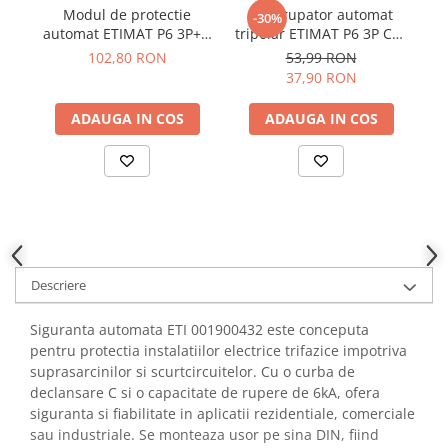
YAHBOOM
Modul de protectie
Intrerupator automat
I
-30%
Burghie pentru Metal
automat ETIMAT P6 3P+N
tripolar ETIMAT P6 3P C10
ET
YATO
Genti pentru Scule si Unelte
C40 25mm ETI 001900434
10A 6kA 415V AC
102,80 RON
53,99 RON
ZUBR
001900328
37,90 RON
Electronica
Unelte pentru Electronica
ADAUGA IN COS
ADAUGA IN COS
Aparate de Sudura in Puncte
Microscoape Digitale
Osciloscoape Digitale
Generatoare de Semnal
Surse de Laborator
Statii de Lipit
Descriere
Letcon
Accesorii pentru Lipit
Siguranta automata ETI 001900432 este conceputa
Surubelnite de Precizie
pentru protectia instalatiilor electrice trifazice impotriva
Clesti de Precizie
suprasarcinilor si scurtcircuitelor. Cu o curba de
declansare C si o capacitate de rupere de 6kA, ofera
Kituri Electronice
siguranta si fiabilitate in aplicatii rezidentiale, comerciale
Placi de Dezvoltare
sau industriale. Se monteaza usor pe sina DIN, fiind