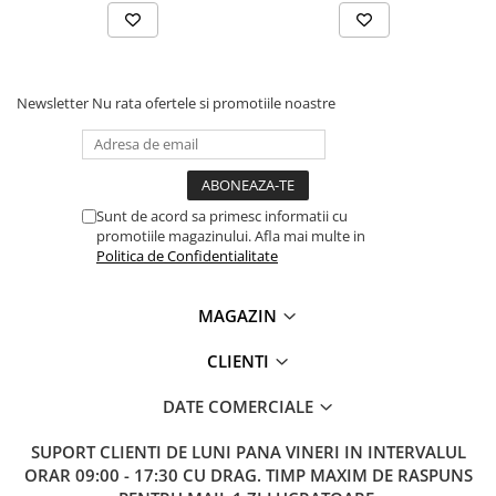
Lanterne
Lanterne de Cap
Lanterne de Mana
Newsletter
Nu rata ofertele si promotiile noastre
Lampi Solare
Proiectoare LED
Aeroterme
Auto
Sunt de acord sa primesc informatii cu
Roboti de Pornire Auto
promotiile magazinului. Afla mai multe in
Politica de Confidentialitate
Microscoape Biologice
MAGAZIN
CLIENTI
DATE COMERCIALE
SUPORT CLIENTI
DE LUNI PANA VINERI IN INTERVALUL
ORAR 09:00 - 17:30 CU DRAG. TIMP MAXIM DE RASPUNS