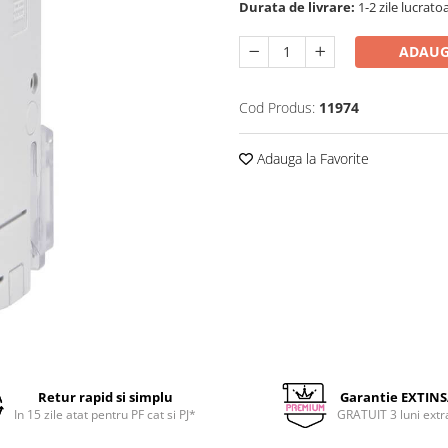
Durata de livrare:
1-2 zile lucrato
ADAUG
Cod Produs:
11974
Adauga la Favorite
Retur rapid si simplu
Garantie EXTIN
In 15 zile atat pentru PF cat si PJ*
GRATUIT 3 luni extr