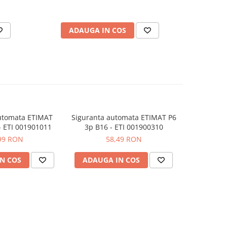
ADAUGA IN COS
AD
utomata ETIMAT
Siguranta automata ETIMAT P6
Intrerupa
-30%
- ETI 001901011
3p B16 - ETI 001900310
P6 2P C13 
99 RON
58,49 RON
34,99
N COS
ADAUGA IN COS
ADAUG