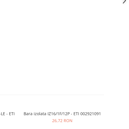
LE - ETI
Bara izolata IZ16/1F/12P - ETI 002921091
Bara izola
-26%
26,72 RON
6