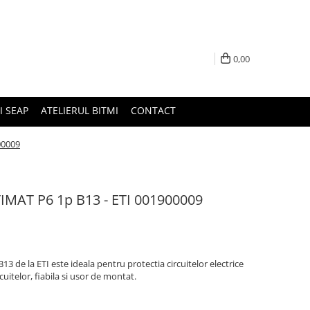
0,00
I SEAP
ATELIERUL BITMI
CONTACT
00009
IMAT P6 1p B13 - ETI 001900009
 de la ETI este ideala pentru protectia circuitelor electrice
cuitelor, fiabila si usor de montat.