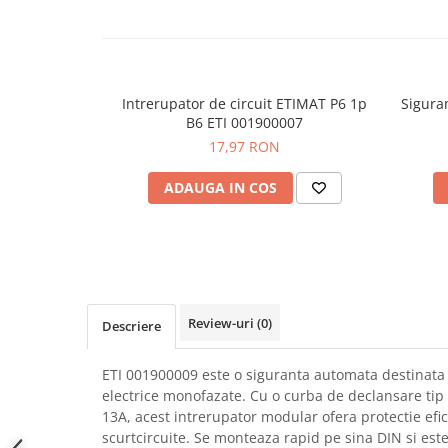
SCHRACK TECHNIK
Seturi de Surubelnite
SAMSUNG
Cuttere
SUNKKO
Foarfeca Electrician
SANYO
Chei Dinamometrice
Intrerupator de circuit ETIMAT P6 1p
Sigura
SUPERFIRE
B6 ETI 001900007
Chei Fixe
17,97 RON
SONOFF
Chei Reglabile
TERMOPASTY
Chei Combinate
ADAUGA IN COS
TOPDON
Chei Inelare cu Cot
TAXNELE
Rulete
TENPOWER
Nivele cu bula
VICTOR
Truse de Scule
VETO PRO PAC
Scule Electrice
Review-uri
(0)
Descriere
WEICON
Unelte Multifunctionale
WERA
Surubelnite Electrice
ETI 001900009 este o siguranta automata destinata p
WIHA
Polizoare
electrice monofazate. Cu o curba de declansare tip
WAIT TOOLS
Masini de Gaurit si Insurubat
13A, acest intrerupator modular ofera protectie efic
WEEEMAKE
scurtcircuite. Se monteaza rapid pe sina DIN si este 
Accesorii pentru Gaurit