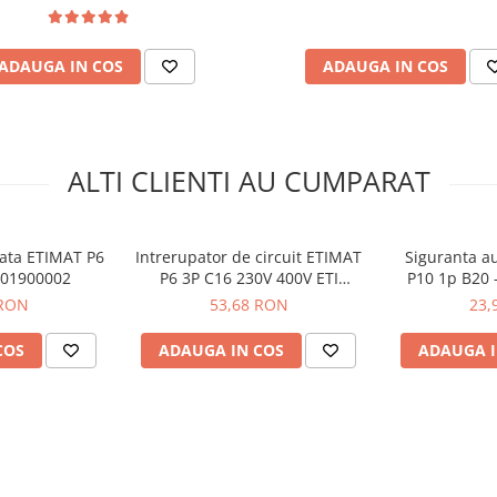
ADAUGA IN COS
ADAUGA IN COS
ALTI CLIENTI AU CUMPARAT
900009
ata ETIMAT P6
Intrerupator de circuit ETIMAT
Siguranta a
 001900002
P6 3P C16 230V 400V ETI
P10 1p B20 
001900330
 RON
53,68 RON
23,
COS
ADAUGA IN COS
ADAUGA I