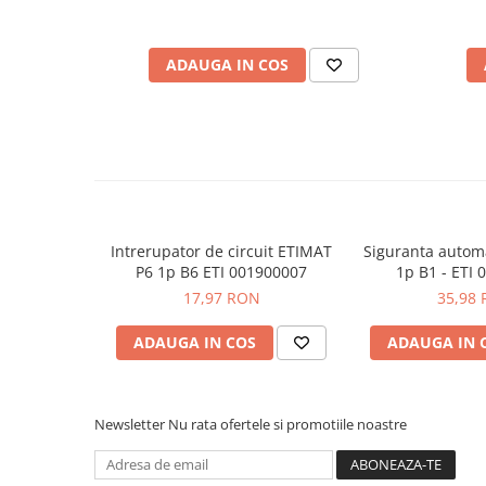
Greutate:
92 g
Placi de Expansiune
Dimensiune:
18 x 89 x 75 mm
Module Electronice
ADAUGA IN COS
Vezi fisa tehnica
AICI
Senzori Electronici
Manual de instructiuni disponibil
AICI
Componente Electronice
Ce contine cutia?
Gadgets
Electrice
1x Siguranta automata ETIMAT P6 1p B13 - ETI 001
Acumulatori si Baterii
Acumulatori
Intrerupator de circuit ETIMAT
Siguranta autom
Baterii
P6 1p B6 ETI 001900007
1p B1 - ETI
17,97 RON
35,98
Distributie Comutatie si Protectie
Contoare si Relee Electrice
ADAUGA IN COS
ADAUGA IN 
Sigurante Automate
Sigurante Fuzibile
Sigurante Diferentiale RCBO
Newsletter
Nu rata ofertele si promotiile noastre
Protectii diferentiale RCCB
Dispozitive AFDD detectare defect