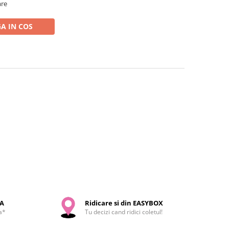
are
A IN COS
SA
Ridicare si din EASYBOX
a*
Tu decizi cand ridici coletul!