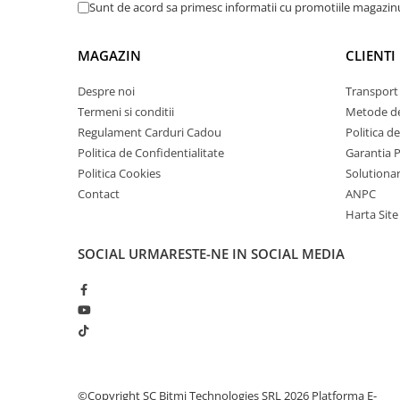
arc electric
Sunt de acord sa primesc informatii cu promotiile magazinu
Descarcatoare de Supratensiune
Contactoare
MAGAZIN
CLIENTI
Blocuri de Distributie
Despre noi
Transport 
Tablouri Electrice
Termeni si conditii
Metode de
Accesorii Tablouri Electrice
Regulament Carduri Cadou
Politica d
Stabilizatoare de Tensiune
Politica de Confidentialitate
Garantia 
Politica Cookies
Solutionare
Convertoare de Tensiune
Contact
ANPC
Banda Izolatoare
Harta Site
Panouri Fotovoltaice
Smart Home
SOCIAL
URMARESTE-NE IN SOCIAL MEDIA
Intrerupatoare Smart
Prize Inteligente
Module Smart Home
Camere Supraveghere
Iluminat
©Copyright SC Bitmi Technologies SRL 2026
Platforma E-