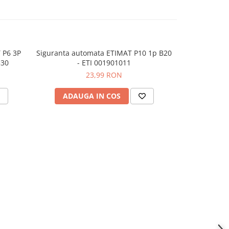
 P6 3P
Siguranta automata ETIMAT P10 1p B20
Siguranta a
330
- ETI 001901011
-
23,99 RON
ADAUGA IN COS
ADAU