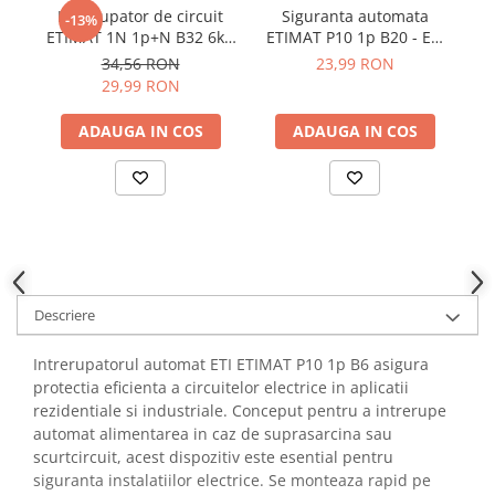
YAHBOOM
Intrerupator de circuit
Siguranta automata
I
-13%
Burghie pentru Metal
ETIMAT 1N 1p+N B32 6kA
ETIMAT P10 1p B20 - ETI
E
YATO
Genti pentru Scule si Unelte
ETI 002191107
001901011
34,56 RON
23,99 RON
ZUBR
29,99 RON
Electronica
Unelte pentru Electronica
ADAUGA IN COS
ADAUGA IN COS
Aparate de Sudura in Puncte
Microscoape Digitale
Osciloscoape Digitale
Generatoare de Semnal
Surse de Laborator
Statii de Lipit
Descriere
Letcon
Accesorii pentru Lipit
Intrerupatorul automat ETI ETIMAT P10 1p B6 asigura
Surubelnite de Precizie
protectia eficienta a circuitelor electrice in aplicatii
Clesti de Precizie
rezidentiale si industriale. Conceput pentru a intrerupe
automat alimentarea in caz de suprasarcina sau
Kituri Electronice
scurtcircuit, acest dispozitiv este esential pentru
Placi de Dezvoltare
siguranta instalatiilor electrice. Se monteaza rapid pe