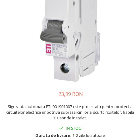
JBC
Termometre
JCD
Camere Termoviziune
JGNE
Sublere
KEYESTUDIO
Micrometre
KNIPEX
Scule si Unelte
KPS
Scule de Mana
LG CHEM
LONGWEI
Clesti de Taiat
MESTEK
Clesti pentru Dezizolat
MICROBIT
Clesti de Sertizare
MURATA
Clesti Multifunctionali
23,99 RON
MOLICEL
Clesti Papagal
MVAVA
Clesti Autoblocanti
Siguranta automata ETI 001901007 este proiectata pentru protectia
circuitelor electrice impotriva suprasarcinilor si scurtcircuitelor, fiabila
OPTO-EDU
Menghine
si usor de instalat.
PIERGIACOMI
Clesti Electrician 1000V
IN STOC
RASPBERRY PI
Surubelnite Simple
Durata de livrare:
1-2 zile lucratoare
RUKO
Surubelnite Electrician 1000V