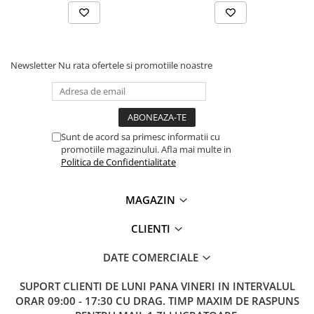
Lanterne
Lanterne de Cap
Lanterne de Mana
Newsletter
Nu rata ofertele si promotiile noastre
Lampi Solare
Proiectoare LED
Aeroterme
Auto
Sunt de acord sa primesc informatii cu
Roboti de Pornire Auto
promotiile magazinului. Afla mai multe in
Politica de Confidentialitate
Microscoape Biologice
MAGAZIN
CLIENTI
DATE COMERCIALE
SUPORT CLIENTI
DE LUNI PANA VINERI IN INTERVALUL
ORAR 09:00 - 17:30 CU DRAG. TIMP MAXIM DE RASPUNS