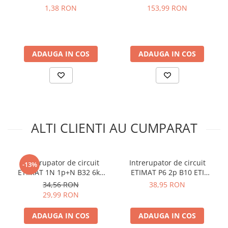
arc electric
Greutate:
92 g
1,38 RON
153,99 RON
Dimensiune:
18 x 89 x 75 mm
Descarcatoare de Supratensiune
Contactoare
Vezi fisa tehnica
AICI
Blocuri de Distributie
Manual de instructiuni disponibil
AICI
ADAUGA IN COS
ADAUGA IN COS
Tablouri Electrice
Ce contine cutia?
Accesorii Tablouri Electrice
Stabilizatoare de Tensiune
1x Siguranta automata ETIMAT P10 1p B6 - ETI 001901007
Convertoare de Tensiune
Banda Izolatoare
ALTI CLIENTI AU CUMPARAT
Panouri Fotovoltaice
Smart Home
Intrerupatoare Smart
Intrerupator de circuit
Intrerupator de circuit
-13%
ETIMAT 1N 1p+N B32 6kA
ETIMAT P6 2p B10 ETI
Prize Inteligente
ETI 002191107
001900208
34,56 RON
38,95 RON
Module Smart Home
29,99 RON
Camere Supraveghere
ADAUGA IN COS
ADAUGA IN COS
Iluminat