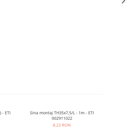
 - ETI
Sina montaj TH35x7,5/L - 1m - ETI
Cutie 
002911022
8,23 RON