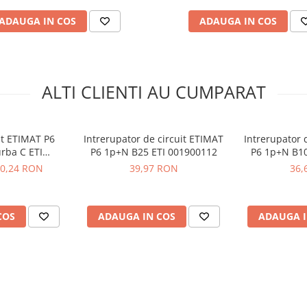
ADAUGA IN COS
ADAUGA IN COS
ALTI CLIENTI AU CUMPARAT
ETI 002191106
it ETIMAT P6
Intrerupator de circuit ETIMAT
Intrerupator 
rba C ETI
P6 1p+N B25 ETI 001900112
P6 1p+N B10
0428
0,24 RON
39,97 RON
36,
COS
ADAUGA IN COS
ADAUGA I