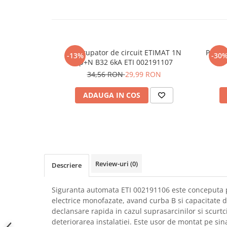
SCHRACK TECHNIK
Seturi de Surubelnite
SAMSUNG
Cuttere
SUNKKO
Foarfeca Electrician
SANYO
Chei Dinamometrice
Intrerupator de circuit ETIMAT 1N
Protec
-13%
-30
SUPERFIRE
1p+N B32 6kA ETI 002191107
Chei Fixe
34,56 RON
29,99 RON
SONOFF
Chei Reglabile
TERMOPASTY
Chei Combinate
ADAUGA IN COS
TOPDON
Chei Inelare cu Cot
TAXNELE
Rulete
TENPOWER
Nivele cu bula
VICTOR
Truse de Scule
VETO PRO PAC
Scule Electrice
Review-uri
(0)
Descriere
WEICON
Unelte Multifunctionale
WERA
Surubelnite Electrice
Siguranta automata ETI 002191106 este conceputa pe
WIHA
Polizoare
electrice monofazate, avand curba B si capacitate 
WAIT TOOLS
Masini de Gaurit si Insurubat
declansare rapida in cazul suprasarcinilor si scurtc
WEEEMAKE
deteriorarea instalatiei. Este usor de montat pe sina
Accesorii pentru Gaurit