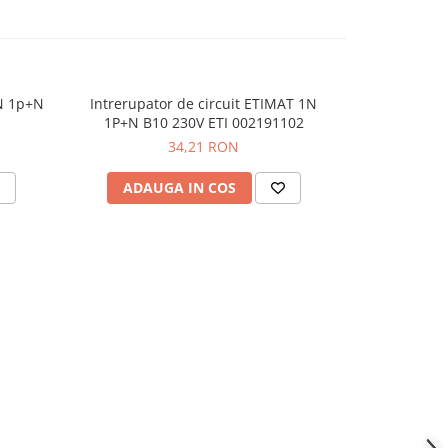
N 1p+N
Intrerupator de circuit ETIMAT 1N
Siguranta a
1P+N B10 230V ETI 002191102
C16 6
34,21 RON
ADAUGA IN COS
ADAU