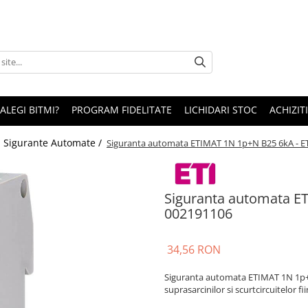
 ALEGI BITMI?
PROGRAM FIDELITATE
LICHIDARI STOC
ACHIZITI
/
Sigurante Automate /
Siguranta automata ETIMAT 1N 1p+N B25 6kA - E
Siguranta automata ET
002191106
34,56 RON
Siguranta automata ETIMAT 1N 1p+N 
suprasarcinilor si scurtcircuitelor f