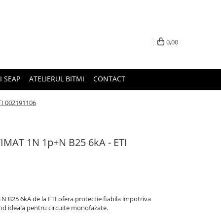
0,00
I SEAP
ATELIERUL BITMI
CONTACT
TI 002191106
IMAT 1N 1p+N B25 6kA - ETI
B25 6kA de la ETI ofera protectie fiabila impotriva
iind ideala pentru circuite monofazate.