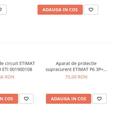
ADAUGA IN COS
AD
de circuit ETIMAT
Aparat de protectie
Siguranta
 ETI 001900108
supracurent ETIMAT P6 3P+N
2p B32
C20 ETI 001900431
66 RON
75,00 RON
N COS
ADAUGA IN COS
ADAUG