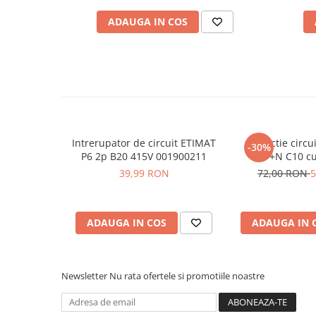
Placi de Expansiune
Vezi fisa tehnica
AICI
ADAUGA IN COS
Module Electronice
Manual de instructiuni disponibil
AICI
Senzori Electronici
Ce con
tine cutia?
Componente Electronice
Gadgets
1x Siguranta automata ETIMAT 1N 1p+N B25 6kA - 
Electrice
Acumulatori si Baterii
Intrerupator de circuit ETIMAT
Protectie circu
-30%
P6 2p B20 415V 001900211
3P+N C10 cu
Acumulatori
00190
39,99 RON
72,00 RON
5
Baterii
Distributie Comutatie si Protectie
Contoare si Relee Electrice
ADAUGA IN COS
ADAUGA IN 
Sigurante Automate
Sigurante Fuzibile
Sigurante Diferentiale RCBO
Newsletter
Nu rata ofertele si promotiile noastre
Protectii diferentiale RCCB
Dispozitive AFDD detectare defect