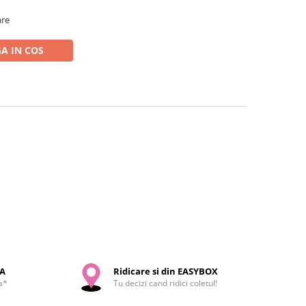
are
A IN COS
SA
Ridicare si din EASYBOX
a*
Tu decizi cand ridici coletul!