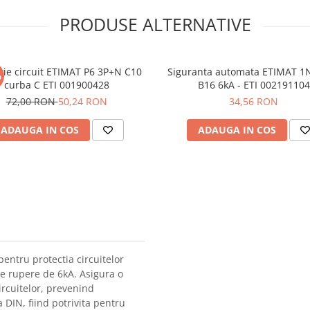
PRODUSE ALTERNATIVE
tie circuit ETIMAT P6 3P+N C10
Siguranta automata ETIMAT 1
%
curba C ETI 001900428
B16 6kA - ETI 002191104
72,00 RON
50,24 RON
34,56 RON
ADAUGA IN COS
ADAUGA IN COS
ntru protectia circuitelor
de rupere de 6kA. Asigura o
ircuitelor, prevenind
 DIN, fiind potrivita pentru