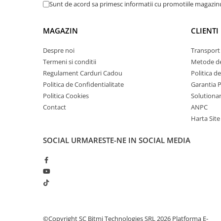
arc electric
Sunt de acord sa primesc informatii cu promotiile magazinu
Descarcatoare de Supratensiune
Contactoare
MAGAZIN
CLIENTI
Blocuri de Distributie
Despre noi
Transport 
Tablouri Electrice
Termeni si conditii
Metode de
Accesorii Tablouri Electrice
Regulament Carduri Cadou
Politica d
Stabilizatoare de Tensiune
Politica de Confidentialitate
Garantia 
Politica Cookies
Solutionare
Convertoare de Tensiune
Contact
ANPC
Banda Izolatoare
Harta Site
Panouri Fotovoltaice
Smart Home
SOCIAL
URMARESTE-NE IN SOCIAL MEDIA
Intrerupatoare Smart
Prize Inteligente
Module Smart Home
Camere Supraveghere
Iluminat
©Copyright SC Bitmi Technologies SRL 2026
Platforma E-