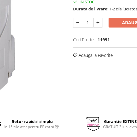
IN STOC
Durata de livrare:
1-2 zile lucrato
ADAUG
Cod Produs:
11991
Adauga la Favorite
Retur rapid si simplu
Garantie EXTIN
In 15 zile atat pentru PF cat si PJ*
GRATUIT 3 luni extr