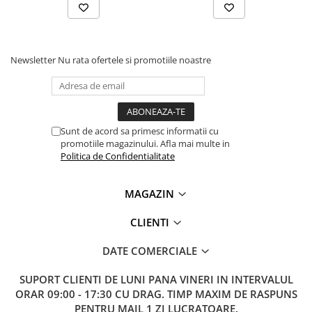
Lanterne
Lanterne de Cap
Lanterne de Mana
Newsletter
Nu rata ofertele si promotiile noastre
Lampi Solare
Proiectoare LED
Aeroterme
Auto
Sunt de acord sa primesc informatii cu
promotiile magazinului. Afla mai multe in
Roboti de Pornire Auto
Politica de Confidentialitate
Microscoape Biologice
MAGAZIN
CLIENTI
DATE COMERCIALE
SUPORT CLIENTI
DE LUNI PANA VINERI IN INTERVALUL
ORAR 09:00 - 17:30 CU DRAG. TIMP MAXIM DE RASPUNS
PENTRU MAIL 1 ZI LUCRATOARE.