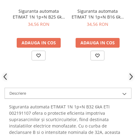
YAHBOOM
Burghie pentru Metal
Siguranta automata
Siguranta automata
I
YATO
Genti pentru Scule si Unelte
ETIMAT 1N 1p+N B25 6kA
ETIMAT 1N 1p+N B16 6kA
ZUBR
- ETI 002191106
- ETI 002191104
34,56 RON
34,56 RON
Electronica
Unelte pentru Electronica
Aparate de Sudura in Puncte
ADAUGA IN COS
ADAUGA IN COS
Microscoape Digitale
Osciloscoape Digitale
Generatoare de Semnal
Surse de Laborator
Statii de Lipit
Letcon
Descriere
Accesorii pentru Lipit
Surubelnite de Precizie
Siguranta automata ETIMAT 1N 1p+N B32 6kA ETI
Clesti de Precizie
002191107 ofera o protectie eficienta impotriva
suprasarcinilor și scurtcircuitelor, fiind destinata
Kituri Electronice
instalatiilor electrice monofazate. Cu o curba de
Placi de Dezvoltare
declansare B si o intensitate nominala de 32A, aceasta