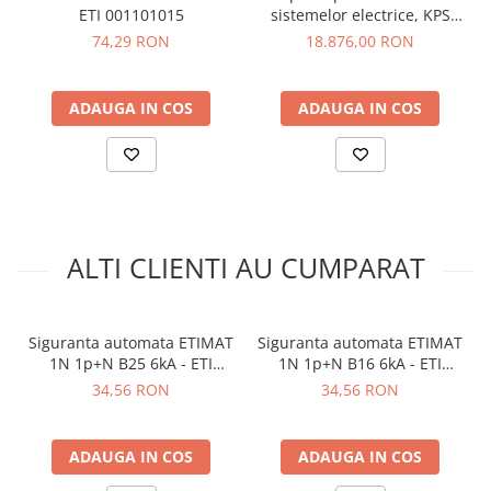
arc electric
ETI 001101015
sistemelor electrice, KPS
Standarde:
IEC/EN 60898-1
POWERCOMPACT3020
Descarcatoare de Supratensiune
74,29 RON
18.876,00 RON
Functie:
MCB
Contactoare
Module 18 mm ocupate:
1
Dimensiune (L x l x h mm):
74 x 18 x 88
Blocuri de Distributie
ADAUGA IN COS
ADAUGA IN COS
Tablouri Electrice
Vezi fisa tehnica
AICI
Accesorii Tablouri Electrice
Ce contine cutia?
Stabilizatoare de Tensiune
Convertoare de Tensiune
1 x Intrerupator de circuit ETIMAT P6 1p B16 ETI
Banda Izolatoare
001900010
ALTI CLIENTI AU CUMPARAT
1 x Manual de utilizare, disponibil
AICI
Panouri Fotovoltaice
Smart Home
Intrerupatoare Smart
Siguranta automata ETIMAT
Siguranta automata ETIMAT
1N 1p+N B25 6kA - ETI
1N 1p+N B16 6kA - ETI
Prize Inteligente
002191106
002191104
34,56 RON
34,56 RON
Module Smart Home
Camere Supraveghere
ADAUGA IN COS
ADAUGA IN COS
Iluminat