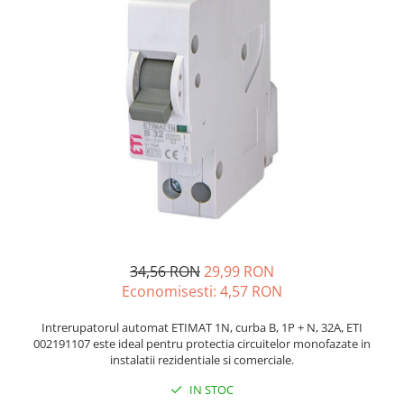
JBC
Termometre
JCD
Camere Termoviziune
JGNE
Sublere
KEYESTUDIO
Micrometre
KNIPEX
Scule si Unelte
KPS
Scule de Mana
LG CHEM
LONGWEI
Clesti de Taiat
MESTEK
Clesti pentru Dezizolat
MICROBIT
Clesti de Sertizare
MURATA
Clesti Multifunctionali
34,56 RON
29,99 RON
MOLICEL
Clesti Papagal
Economisesti:
4,57
RON
MVAVA
Clesti Autoblocanti
OPTO-EDU
Menghine
Intrerupatorul automat ETIMAT 1N, curba B, 1P + N, 32A, ETI
002191107 este ideal pentru protectia circuitelor monofazate in
PIERGIACOMI
Clesti Electrician 1000V
instalatii rezidentiale si comerciale.
RASPBERRY PI
Surubelnite Simple
IN STOC
RUKO
Surubelnite Electrician 1000V