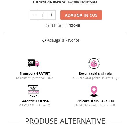
Durata de livrare:
1-2 zile lucratoare
SCHRACK TECHNIK
Seturi de Surubelnite
SAMSUNG
Cuttere
ADAUGA IN COS
SUNKKO
Foarfeca Electrician
Cod Produs:
12045
SANYO
Chei Dinamometrice
SUPERFIRE
Chei Fixe
Adauga la Favorite
SONOFF
Chei Reglabile
TERMOPASTY
Chei Combinate
TOPDON
Chei Inelare cu Cot
TAXNELE
Rulete
TENPOWER
Nivele cu bula
Transport GRATUIT
Retur rapid si simplu
La comenzi peste 500 RON
In 15 zile atat pentru PF cat si PJ*
VICTOR
Truse de Scule
VETO PRO PAC
Scule Electrice
WEICON
Unelte Multifunctionale
Garantie EXTINSA
Ridicare si din EASYBOX
WERA
Surubelnite Electrice
GRATUIT 3 luni extra*
Tu decizi cand ridici coletul!
WIHA
Polizoare
WAIT TOOLS
PRODUSE ALTERNATIVE
Masini de Gaurit si Insurubat
WEEEMAKE
Accesorii pentru Gaurit