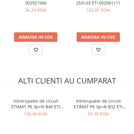
arc electric
002921066
25/0.03 ETI 002061111
Standarde
: 60898-1, 60947-2
36,29 RON
152,87 RON
Descarcatoare de Supratensiune
Functie
: MCB
Contactoare
Vezi fisa tehnica
AICI
Blocuri de Distributie
Tablouri Electrice
Ce contine cutia?
ADAUGA IN COS
ADAUGA IN COS
Accesorii Tablouri Electrice
Stabilizatoare de Tensiune
1x Intrerupator de circuit P6 2p B10 ETI 001900208
1x Manual de utilizare
AICI
Convertoare de Tensiune
Banda Izolatoare
Panouri Fotovoltaice
ALTI CLIENTI AU CUMPARAT
Smart Home
Intrerupatoare Smart
Intrerupator de circuit
Intrerupator de circuit
Prize Inteligente
ETIMAT P6 3p+N B40 ETI
ETIMAT P6 3p+N B32 ETI
Module Smart Home
001900414
001900413
106,49 RON
93,39 RON
Camere Supraveghere
Iluminat