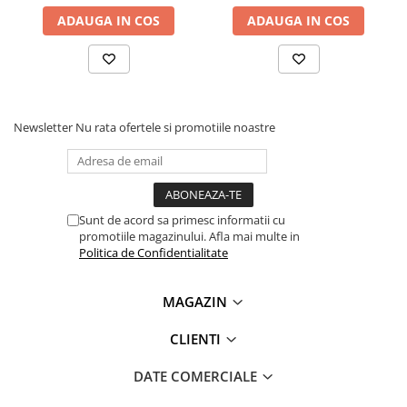
Lanterne
ADAUGA IN COS
ADAUGA IN COS
Lanterne de Cap
Lanterne de Mana
Lampi Solare
Proiectoare LED
Newsletter
Nu rata ofertele si promotiile noastre
Aeroterme
Auto
Roboti de Pornire Auto
Microscoape Biologice
Sunt de acord sa primesc informatii cu
promotiile magazinului. Afla mai multe in
Politica de Confidentialitate
MAGAZIN
CLIENTI
DATE COMERCIALE