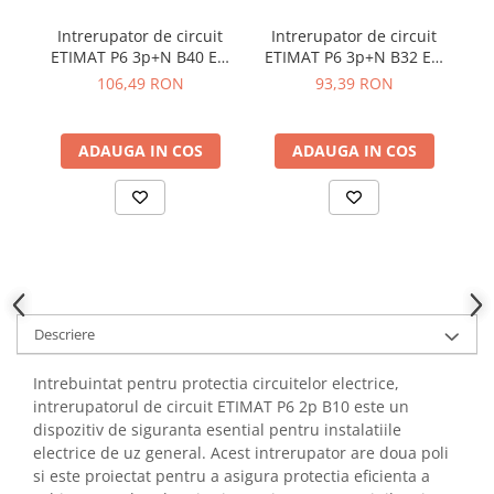
YAHBOOM
Burghie pentru Metal
Intrerupator de circuit
Intrerupator de circuit
I
YATO
Genti pentru Scule si Unelte
ETIMAT P6 3p+N B40 ETI
ETIMAT P6 3p+N B32 ETI
E
ZUBR
001900414
001900413
106,49 RON
93,39 RON
Electronica
Unelte pentru Electronica
ADAUGA IN COS
ADAUGA IN COS
Aparate de Sudura in Puncte
Microscoape Digitale
Osciloscoape Digitale
Generatoare de Semnal
Surse de Laborator
Statii de Lipit
Letcon
Descriere
Accesorii pentru Lipit
Surubelnite de Precizie
Intrebuintat pentru protectia circuitelor electrice,
intrerupatorul de circuit ETIMAT P6 2p B10 este un
Clesti de Precizie
dispozitiv de siguranta esential pentru instalatiile
Kituri Electronice
electrice de uz general. Acest intrerupator are doua poli
Placi de Dezvoltare
si este proiectat pentru a asigura protectia eficienta a