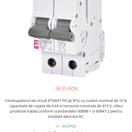
JBC
Termometre
JCD
Camere Termoviziune
JGNE
Sublere
KEYESTUDIO
Micrometre
KNIPEX
Scule si Unelte
KPS
Scule de Mana
LG CHEM
LONGWEI
Clesti de Taiat
MESTEK
Clesti pentru Dezizolat
MICROBIT
Clesti de Sertizare
MURATA
Clesti Multifunctionali
38,95 RON
MOLICEL
Clesti Papagal
MVAVA
Clesti Autoblocanti
Intrerupatorul de circuit ETIMAT P6 2p B10, cu curent nominal de 10 A,
capacitate de rupere de 6 kA si tensiune nominala de 415 V, ofera
OPTO-EDU
Menghine
protectie fiabila conform standardelor 60898-1 si 60947-2 pentru
PIERGIACOMI
Clesti Electrician 1000V
instalatii electrice AC.
RASPBERRY PI
Surubelnite Simple
IN STOC
RUKO
Surubelnite Electrician 1000V