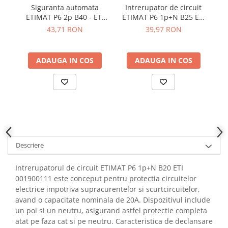
YAHBOOM
Siguranta automata
Intrerupator de circuit
I
Burghie pentru Metal
ETIMAT P6 2p B40 - ETI
ETIMAT P6 1p+N B25 ETI
E
YATO
Genti pentru Scule si Unelte
001900214
001900112
43,71 RON
39,97 RON
ZUBR
Electronica
Unelte pentru Electronica
ADAUGA IN COS
ADAUGA IN COS
Aparate de Sudura in Puncte
Microscoape Digitale
Osciloscoape Digitale
Generatoare de Semnal
Surse de Laborator
Statii de Lipit
Descriere
Letcon
Accesorii pentru Lipit
Intrerupatorul de circuit ETIMAT P6 1p+N B20 ETI
Surubelnite de Precizie
001900111 este conceput pentru protectia circuitelor
Clesti de Precizie
electrice impotriva supracurentelor si scurtcircuitelor,
avand o capacitate nominala de 20A. Dispozitivul include
Kituri Electronice
un pol si un neutru, asigurand astfel protectie completa
Placi de Dezvoltare
atat pe faza cat si pe neutru. Caracteristica de declansare