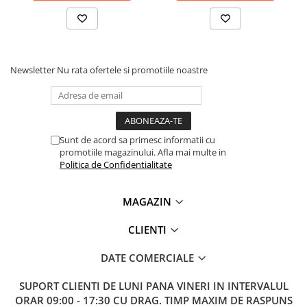
Lanterne
Lanterne de Cap
Lanterne de Mana
Lampi Solare
Newsletter
Nu rata ofertele si promotiile noastre
Proiectoare LED
Aeroterme
Auto
Sunt de acord sa primesc informatii cu
Roboti de Pornire Auto
promotiile magazinului. Afla mai multe in
Microscoape Biologice
Politica de Confidentialitate
MAGAZIN
CLIENTI
DATE COMERCIALE
SUPORT CLIENTI
DE LUNI PANA VINERI IN INTERVALUL
ORAR 09:00 - 17:30 CU DRAG. TIMP MAXIM DE RASPUNS