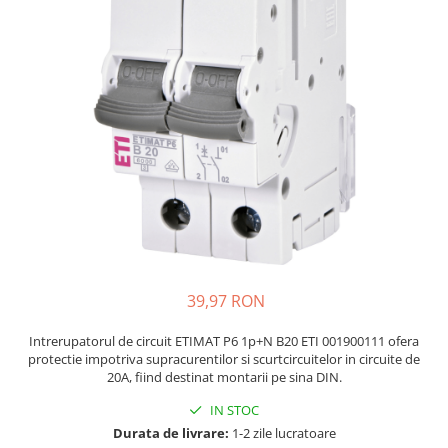
JBC
Termometre
JCD
Camere Termoviziune
JGNE
Sublere
KEYESTUDIO
Micrometre
KNIPEX
Scule si Unelte
KPS
Scule de Mana
LG CHEM
LONGWEI
Clesti de Taiat
MESTEK
Clesti pentru Dezizolat
MICROBIT
Clesti de Sertizare
MURATA
Clesti Multifunctionali
39,97 RON
MOLICEL
Clesti Papagal
MVAVA
Clesti Autoblocanti
Intrerupatorul de circuit ETIMAT P6 1p+N B20 ETI 001900111 ofera
protectie impotriva supracurentilor si scurtcircuitelor in circuite de
OPTO-EDU
Menghine
20A, fiind destinat montarii pe sina DIN.
PIERGIACOMI
Clesti Electrician 1000V
IN STOC
RASPBERRY PI
Surubelnite Simple
Durata de livrare:
1-2 zile lucratoare
RUKO
Surubelnite Electrician 1000V