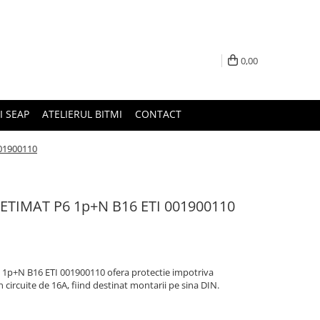
0,00
I SEAP
ATELIERUL BITMI
CONTACT
001900110
it ETIMAT P6 1p+N B16 ETI 001900110
6 1p+N B16 ETI 001900110 ofera protectie impotriva
n circuite de 16A, fiind destinat montarii pe sina DIN.