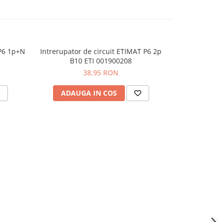
 P6 1p+N
Intrerupator de circuit ETIMAT P6 2p
Intrerupator
B10 ETI 001900208
B20
38,95 RON
ADAUGA IN COS
ADAU