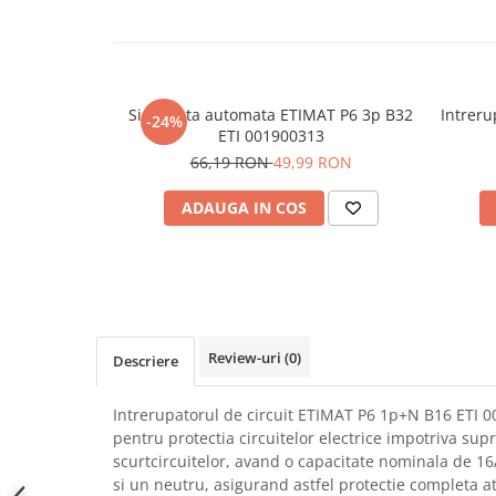
SCHRACK TECHNIK
Seturi de Surubelnite
SAMSUNG
Cuttere
SUNKKO
Foarfeca Electrician
SANYO
Chei Dinamometrice
Siguranta automata ETIMAT P6 3p B32
Intreru
-24%
SUPERFIRE
ETI 001900313
Chei Fixe
66,19 RON
49,99 RON
SONOFF
Chei Reglabile
TERMOPASTY
Chei Combinate
ADAUGA IN COS
TOPDON
Chei Inelare cu Cot
TAXNELE
Rulete
TENPOWER
Nivele cu bula
VICTOR
Truse de Scule
VETO PRO PAC
Scule Electrice
Review-uri
(0)
Descriere
WEICON
Unelte Multifunctionale
WERA
Surubelnite Electrice
Intrerupatorul de circuit ETIMAT P6 1p+N B16 ETI 
WIHA
Polizoare
pentru protectia circuitelor electrice impotriva sup
WAIT TOOLS
Masini de Gaurit si Insurubat
scurtcircuitelor, avand o capacitate nominala de 16
WEEEMAKE
si un neutru, asigurand astfel protectie completa at
Accesorii pentru Gaurit