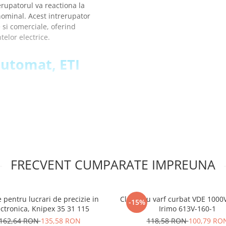
erupatorul va reactiona la
nominal. Acest intrerupator
e si comerciale, oferind
telor electrice.
automat, ETI
FRECVENT CUMPARATE IMPREUNA
e pentru lucrari de precizie in
Cleste cu varf curbat VDE 100
-15%
ectronica, Knipex 35 31 115
Irimo 613V-160-1
162,64 RON
135,58 RON
118,58 RON
100,79 RO