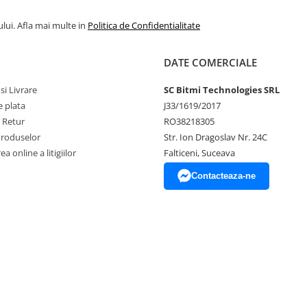
lui. Afla mai multe in
Politica de Confidentialitate
DATE COMERCIALE
si Livrare
SC Bitmi Technologies SRL
 plata
J33/1619/2017
e Retur
RO38218305
Produselor
Str. Ion Dragoslav Nr. 24C
a online a litigiilor
Falticeni, Suceava
Contacteaza-ne