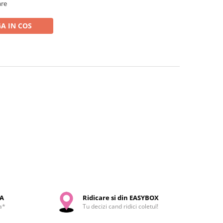
are
A IN COS
SA
Ridicare si din EASYBOX
a*
Tu decizi cand ridici coletul!