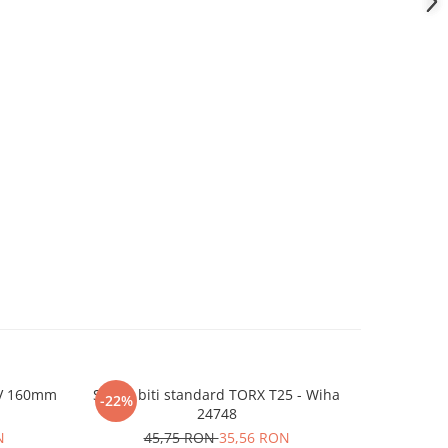
0V 160mm
Set 10 biti standard TORX T25 - Wiha
Cleste de
-22%
-19%
24748
N
45,75 RON
35,56 RON
16