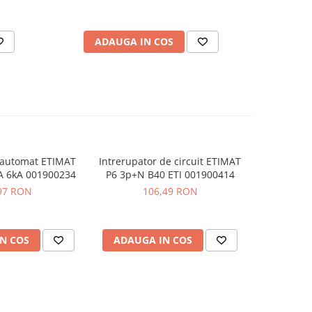
ADAUGA IN COS
AD
 automat ETIMAT
Intrerupator de circuit ETIMAT
Siguranta
A 6kA 001900234
P6 3p+N B40 ETI 001900414
2p B40
97 RON
106,49 RON
N COS
ADAUGA IN COS
ADAUG