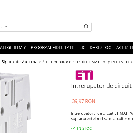
 ALEGI BITMI?
PROGRAM FIDELITATE
LICHIDARI STOC
ACHIZITI
/
Sigurante Automate /
Intrerupator de circuit ETIMAT P6 1p+N B16 ETI 
Intrerupator de circu
39,97 RON
Intrerupatorul de circuit ETIMAT P
supracurentelor si scurtcircuitelor i
IN STOC