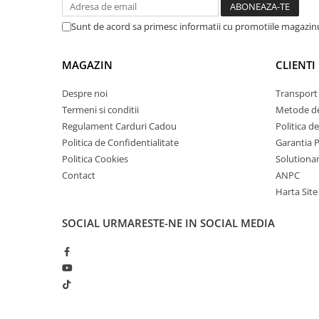
arc electric
Descarcatoare de Supratensiune
Sunt de acord sa primesc informatii cu promotiile magazinu
Contactoare
Blocuri de Distributie
MAGAZIN
CLIENTI
Tablouri Electrice
Despre noi
Transport 
Accesorii Tablouri Electrice
Termeni si conditii
Metode de
Stabilizatoare de Tensiune
Regulament Carduri Cadou
Politica d
Convertoare de Tensiune
Politica de Confidentialitate
Garantia 
Politica Cookies
Solutionare
Banda Izolatoare
Contact
ANPC
Panouri Fotovoltaice
Harta Site
Smart Home
Intrerupatoare Smart
SOCIAL
URMARESTE-NE IN SOCIAL MEDIA
Prize Inteligente
Module Smart Home
Camere Supraveghere
Iluminat