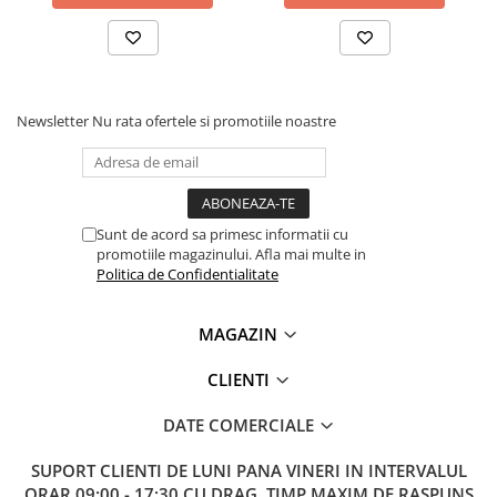
Lanterne
Lanterne de Cap
Lanterne de Mana
Lampi Solare
Newsletter
Nu rata ofertele si promotiile noastre
Proiectoare LED
Aeroterme
Auto
Roboti de Pornire Auto
Sunt de acord sa primesc informatii cu
promotiile magazinului. Afla mai multe in
Microscoape Biologice
Politica de Confidentialitate
MAGAZIN
CLIENTI
DATE COMERCIALE
SUPORT CLIENTI
DE LUNI PANA VINERI IN INTERVALUL
ORAR 09:00 - 17:30 CU DRAG. TIMP MAXIM DE RASPUNS