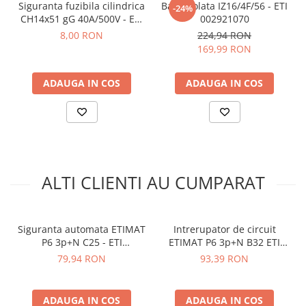
arc electric
Siguranta fuzibila cilindrica
Bara izolata IZ16/4F/56 - ETI
-24%
Standarde:
60898-1, 60947-2
CH14x51 gG 40A/500V - ETI
002921070
Descarcatoare de Supratensiune
Functie:
MCB
002651034
8,00 RON
224,94 RON
Contactoare
169,99 RON
Vezi fisa tehnica
AICI
Blocuri de Distributie
Tablouri Electrice
Ce contine cutia?
ADAUGA IN COS
ADAUGA IN COS
Accesorii Tablouri Electrice
Stabilizatoare de Tensiune
1x Intrerupator de circuit ETIMAT P6 3p+N B20 ETI
001900411
Convertoare de Tensiune
1x Manual de utilizare, disponibil
AICI
Banda Izolatoare
Panouri Fotovoltaice
ALTI CLIENTI AU CUMPARAT
Smart Home
Intrerupatoare Smart
Siguranta automata ETIMAT
Intrerupator de circuit
Prize Inteligente
P6 3p+N C25 - ETI
ETIMAT P6 3p+N B32 ETI
Module Smart Home
001900432
001900413
79,94 RON
93,39 RON
Camere Supraveghere
Iluminat
ADAUGA IN COS
ADAUGA IN COS