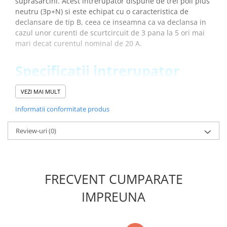
suprasarcini. Acest intrerupator dispune de trei poli plus
Placi de Expansiune
neutru (3p+N) si este echipat cu o caracteristica de
Module Electronice
declansare de tip B, ceea ce inseamna ca va declansa in
cazul unor curenti de scurtcircuit de 3 pana la 5 ori mai
Senzori Electronici
mari decat curentul nominal de 20 A.
Componente Electronice
Specificatii intrerupator
Gadgets
automat, ETI 001900411:
Electrice
VEZI MAI MULT
Acumulatori si Baterii
Cod ETI:
001900411
Informatii conformitate produs
Acumulatori
Descriere:
ETIMAT P6 3p+N B20
Baterii
Denumire clasa:
Intrerupator de circuit
Review-uri
(0)
Distributie Comutatie si Protectie
Curent nominal (A):
20
Caracteristica de intrerupere:
B
Contoare si Relee Electrice
Numar de poli:
3+N
Sigurante Automate
Capacitatea de rupere (kA):
6
FRECVENT CUMPARATE
Sigurante Fuzibile
Tipul voltajului :
AC
Tensiunea nominala(V):
IMPREUNA
415
Sigurante Diferentiale RCBO
Frecventa nominala (Hz):
50/60
Protectii diferentiale RCCB
Tensiunea nominala de rezistenta Uimp (kV):
6
Dispozitive AFDD detectare defect
Terminale (mm2) :
1 - 25