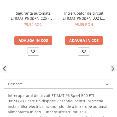
YAHBOOM
Burghie pentru Metal
YATO
Genti pentru Scule si Unelte
Siguranta automata
Intrerupator de circuit
ZUBR
ETIMAT P6 3p+N C25 - ETI
ETIMAT P6 3p+N B32 ETI
s
Electronica
001900432
001900413
3P
79,94 RON
93,39 RON
Unelte pentru Electronica
Aparate de Sudura in Puncte
ADAUGA IN COS
ADAUGA IN COS
Microscoape Digitale
Osciloscoape Digitale
Generatoare de Semnal
Surse de Laborator
Statii de Lipit
Letcon
Accesorii pentru Lipit
Descriere
Surubelnite de Precizie
Intrerupatorul de circuit ETIMAT P6 3p+N B20 ETI
Clesti de Precizie
001900411 este un dispozitiv esential pentru protectia
Kituri Electronice
instalatiilor electrice, avand rolul de a intrerupe automat
Placi de Dezvoltare
alimentarea in cazul unor scurtcircuitari sau