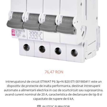
JBC
Termometre
JCD
Camere Termoviziune
JGNE
Sublere
KEYESTUDIO
Micrometre
KNIPEX
Scule si Unelte
KPS
Scule de Mana
LG CHEM
LONGWEI
Clesti de Taiat
MESTEK
Clesti pentru Dezizolat
MICROBIT
Clesti de Sertizare
MURATA
Clesti Multifunctionali
76,47 RON
MOLICEL
Clesti Papagal
MVAVA
Clesti Autoblocanti
Intrerupatorul de circuit ETIMAT P6 3p+N B20 ETI 001900411 este un
dispozitiv de protectie de inalta performanta, destinat intreruperii
OPTO-EDU
Menghine
automate a alimentarii electrice in caz de scurtcircuit sau suprasarcina,
PIERGIACOMI
Clesti Electrician 1000V
avand curent nominal de 20 A, caracteristica de declansare de tip B si
RASPBERRY PI
capacitate de rupere de 6 kA.
Surubelnite Simple
RUKO
Surubelnite Electrician 1000V
IN STOC FURNIZOR