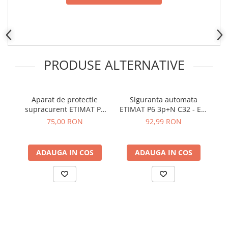
Placi de Expansiune
Module Electronice
Senzori Electronici
Componente Electronice
PRODUSE ALTERNATIVE
Gadgets
Electrice
Acumulatori si Baterii
Aparat de protectie
Siguranta automata
supracurent ETIMAT P6
ETIMAT P6 3p+N C32 - ETI
ET
Acumulatori
3P+N C20 ETI 001900431
001900433
75,00 RON
92,99 RON
Baterii
Distributie Comutatie si Protectie
ADAUGA IN COS
ADAUGA IN COS
Contoare si Relee Electrice
Sigurante Automate
Sigurante Fuzibile
Sigurante Diferentiale RCBO
Protectii diferentiale RCCB
Dispozitive AFDD detectare defect