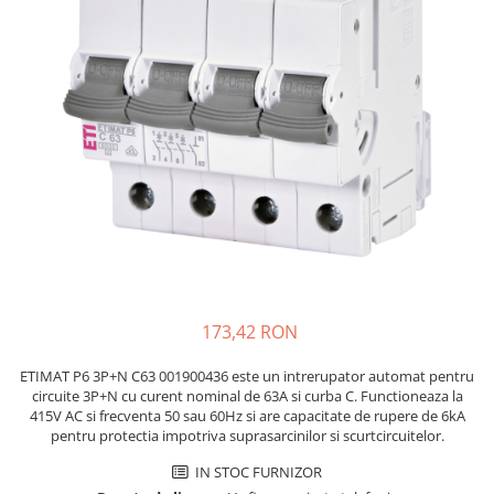
JBC
Termometre
JCD
Camere Termoviziune
JGNE
Sublere
KEYESTUDIO
Micrometre
KNIPEX
Scule si Unelte
KPS
Scule de Mana
LG CHEM
LONGWEI
Clesti de Taiat
MESTEK
Clesti pentru Dezizolat
MICROBIT
Clesti de Sertizare
MURATA
Clesti Multifunctionali
173,42 RON
MOLICEL
Clesti Papagal
MVAVA
Clesti Autoblocanti
ETIMAT P6 3P+N C63 001900436 este un intrerupator automat pentru
circuite 3P+N cu curent nominal de 63A si curba C. Functioneaza la
OPTO-EDU
Menghine
415V AC si frecventa 50 sau 60Hz si are capacitate de rupere de 6kA
PIERGIACOMI
Clesti Electrician 1000V
pentru protectia impotriva suprasarcinilor si scurtcircuitelor.
RASPBERRY PI
Surubelnite Simple
IN STOC FURNIZOR
RUKO
Surubelnite Electrician 1000V