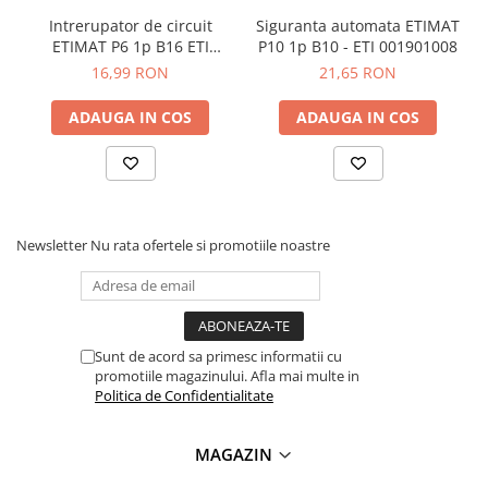
Intrerupator de circuit
Siguranta automata ETIMAT
ETIMAT P6 1p B16 ETI
P10 1p B10 - ETI 001901008
001900010
16,99 RON
21,65 RON
ADAUGA IN COS
ADAUGA IN COS
Newsletter
Nu rata ofertele si promotiile noastre
Sunt de acord sa primesc informatii cu
promotiile magazinului. Afla mai multe in
Politica de Confidentialitate
MAGAZIN