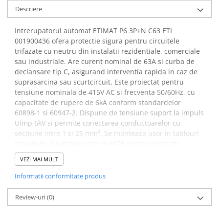
arc electric
Descriere
Descarcatoare de Supratensiune
Contactoare
Intrerupatorul automat ETIMAT P6 3P+N C63 ETI
001900436 ofera protectie sigura pentru circuitele
Blocuri de Distributie
trifazate cu neutru din instalatii rezidentiale, comerciale
Tablouri Electrice
sau industriale. Are curent nominal de 63A si curba de
Accesorii Tablouri Electrice
declansare tip C, asigurand interventia rapida in caz de
Stabilizatoare de Tensiune
suprasarcina sau scurtcircuit. Este proiectat pentru
tensiune nominala de 415V AC si frecventa 50/60Hz, cu
Convertoare de Tensiune
capacitate de rupere de 6kA conform standardelor
Banda Izolatoare
60898-1 si 60947-2. Dispune de tensiune suport la impuls
Uimp 6kV si permite conectarea conductoarelor cu
Panouri Fotovoltaice
sectiune intre 1 si 25 mm². Se monteaza usor in tablouri
Smart Home
modulare si functioneaza ca MCB pentru protectie
Intrerupatoare Smart
automata in retele AC.
VEZI MAI MULT
Prize Inteligente
Specificatii intrerupator
Informatii conformitate produs
Module Smart Home
automat ETIMAT P6 3P+N
Camere Supraveghere
Review-uri
(0)
C63 ETI 001900436:
Iluminat