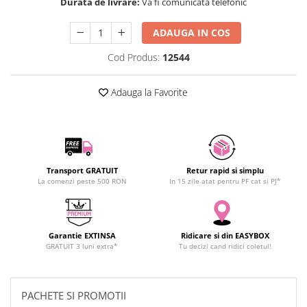
Durata de livrare:
Va fi comunicata telefonic
SCHRACK TECHNIK
Seturi de Surubelnite
SAMSUNG
Cuttere
ADAUGA IN COS
SUNKKO
Foarfeca Electrician
Cod Produs:
12544
SANYO
Chei Dinamometrice
SUPERFIRE
Chei Fixe
Adauga la Favorite
SONOFF
Chei Reglabile
TERMOPASTY
Chei Combinate
TOPDON
Chei Inelare cu Cot
TAXNELE
Rulete
Transport GRATUIT
Retur rapid si simplu
TENPOWER
Nivele cu bula
La comenzi peste 500 RON
In 15 zile atat pentru PF cat si PJ*
VICTOR
Truse de Scule
VETO PRO PAC
Scule Electrice
WEICON
Unelte Multifunctionale
Garantie EXTINSA
Ridicare si din EASYBOX
WERA
GRATUIT 3 luni extra*
Tu decizi cand ridici coletul!
Surubelnite Electrice
WIHA
Polizoare
WAIT TOOLS
Masini de Gaurit si Insurubat
PACHETE SI PROMOTII
WEEEMAKE
Accesorii pentru Gaurit