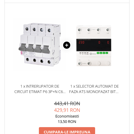
YAHBOOM
Burghie pentru Metal
YATO
Genti pentru Scule si Unelte
ZUBR
Electronica
Unelte pentru Electronica
Aparate de Sudura in Puncte
Microscoape Digitale
Osciloscoape Digitale
Generatoare de Semnal
Surse de Laborator
Statii de Lipit
1 x INTRERUPATOR DE
1 x SELECTOR AUTOMAT DE
Letcon
CIRCUIT ETIMAT P6 3P+N C63
FAZA ATS MONOFAZAT BITMI
Accesorii pentru Lipit
415V AC 6KA ETI 001900436
11857, 100A, PROTECTIE LA
TENSIUNE
443,41 RON
Surubelnite de Precizie
429,91 RON
Clesti de Precizie
Economisesti
Kituri Electronice
13,50 RON
Placi de Dezvoltare
CUMPARA-LE IMPREUNA