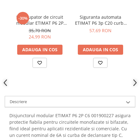
YAHBOOM
Burghie pentru Metal
YATO
Genti pentru Scule si Unelte
Intrerupator de circuit
Siguranta automata
-30%
ZUBR
modular ETIMAT P6 2P
ETIMAT P6 3p C20 curba
E
Electronica
C10 10A 001900228
C ETI 001900331
C 
35,70 RON
57,69 RON
Unelte pentru Electronica
24,99 RON
Aparate de Sudura in Puncte
ADAUGA IN COS
ADAUGA IN COS
Microscoape Digitale
Osciloscoape Digitale
Generatoare de Semnal
Surse de Laborator
Statii de Lipit
Letcon
Accesorii pentru Lipit
Descriere
Surubelnite de Precizie
Disjunctorul modular ETIMAT P6 2P C6 001900227 asigura
Clesti de Precizie
protectie fiabila pentru circuitele monofazate si bifazate,
Kituri Electronice
fiind ideal pentru aplicatii rezidentiale si comerciale. Cu
Placi de Dezvoltare
un curent nominal de 6A si curba de declansare tip C,