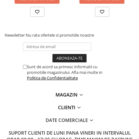
Lanterne
Lanterne de Cap
Lanterne de Mana
Lampi Solare
Newsletter
Nu rata ofertele si promotiile noastre
Proiectoare LED
Aeroterme
Auto
Roboti de Pornire Auto
Sunt de acord sa primesc informatii cu
promotiile magazinului. Afla mai multe in
Microscoape Biologice
Politica de Confidentialitate
MAGAZIN
CLIENTI
DATE COMERCIALE
SUPORT CLIENTI
DE LUNI PANA VINERI IN INTERVALUL