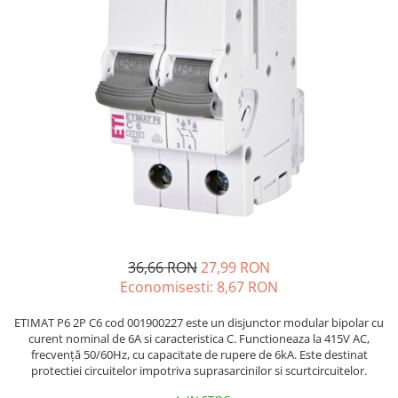
JBC
Termometre
JCD
Camere Termoviziune
JGNE
Sublere
KEYESTUDIO
Micrometre
KNIPEX
Scule si Unelte
KPS
Scule de Mana
LG CHEM
LONGWEI
Clesti de Taiat
MESTEK
Clesti pentru Dezizolat
MICROBIT
Clesti de Sertizare
MURATA
Clesti Multifunctionali
36,66 RON
27,99 RON
MOLICEL
Clesti Papagal
Economisesti:
8,67
RON
MVAVA
Clesti Autoblocanti
OPTO-EDU
Menghine
ETIMAT P6 2P C6 cod 001900227 este un disjunctor modular bipolar cu
curent nominal de 6A si caracteristica C. Functioneaza la 415V AC,
PIERGIACOMI
Clesti Electrician 1000V
frecvență 50/60Hz, cu capacitate de rupere de 6kA. Este destinat
RASPBERRY PI
Surubelnite Simple
protectiei circuitelor impotriva suprasarcinilor si scurtcircuitelor.
RUKO
Surubelnite Electrician 1000V