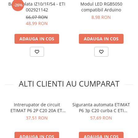
Tensiunea nominala de rezistenta Uimp (kV):
6
arc electric
Bara izolata IZ10/1F/54 - ETI
Modul LED RGB5050
-26%
Sectiune transversala nominala:
1...25
002921142
compatibil Arduino
Descarcatoare de Supratensiune
Standarde:
60898-1, 60947-2
66,07 RON
8,98 RON
Contactoare
Functie:
MCB
48,99 RON
Blocuri de Distributie
Tablouri Electrice
Vezi fisa tehnica
AICI
ADAUGA IN COS
ADAUGA IN COS
Vezi manualul de utilizare
AICI
Accesorii Tablouri Electrice
Stabilizatoare de Tensiune
Ce contine cutia?
Convertoare de Tensiune
1x Intrerupator automat ETIMAT P6 2P C6 curba C 6A
Banda Izolatoare
50/60Hz 001900227
Panouri Fotovoltaice
ALTI CLIENTI AU CUMPARAT
Smart Home
Intrerupatoare Smart
Intrerupator de circuit
Siguranta automata ETIMAT
Prize Inteligente
ETIMAT P6 2P C20 20A ETI
P6 3p C20 curba C ETI
Module Smart Home
001900231
001900331
37,51 RON
57,69 RON
Camere Supraveghere
Iluminat
ADAUGA IN COS
ADAUGA IN COS