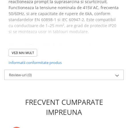
reactioneaza prompt la suprasarcina si scurtcircuit.
Placi de Expansiune
Functioneaza la tensiune nominala de 415V AC, frecventa
Module Electronice
50/60Hz, si are capacitate de rupere de 6kA, conform
standardelor EN 60898-1 si IEC 60947-2. Este compatibil
Senzori Electronici
cu conductoare de 1–25 mm², are grad de protectie IP20
Componente Electronice
si se monteaza usor in tablouri modulare.
Gadgets
Specificatii intrerupator
Electrice
modular ETIMAT P6 2P C6 6A
VEZI MAI MULT
Acumulatori si Baterii
415V 001900227:
Informatii conformitate produs
Acumulatori
Baterii
Review-uri
(0)
Descriere:
ETIMAT P6 2p C6
Distributie Comutatie si Protectie
Denumire clasa:
Intrerupator de circuit
Contoare si Relee Electrice
Curent nominal (A):
6
Caracteristica de intrerupere:
C
Sigurante Automate
FRECVENT CUMPARATE
Numar de poli:
2
Sigurante Fuzibile
Capacitatea de rupere (kA):
6
Sigurante Diferentiale RCBO
IMPREUNA
Tipul voltajului:
AC
Protectii diferentiale RCCB
Tensiunea nominala (V):
415
Frecventa nominala (Hz):
50/60
Dispozitive AFDD detectare defect