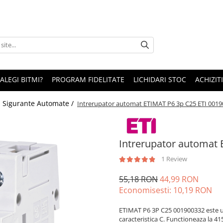
 ALEGI BITMI?
PROGRAM FIDELITATE
LICHIDARI STOC
ACHIZITI
/
Sigurante Automate /
Intrerupator automat ETIMAT P6 3p C25 ETI 001
Intrerupator automat 
1 Review
55,18 RON
44,99 RON
Economisesti:
10,19
RON
ETIMAT P6 3P C25 001900332 este un
caracteristica C. Functioneaza la 4