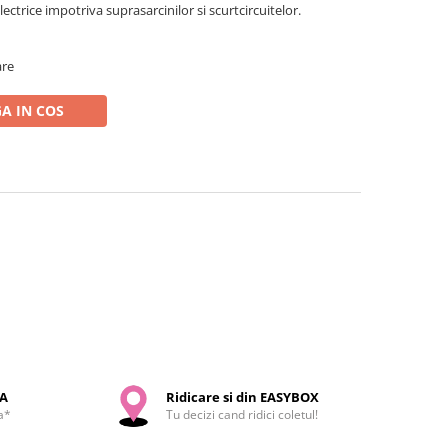
lectrice impotriva suprasarcinilor si scurtcircuitelor.
are
A IN COS
SA
Ridicare si din EASYBOX
a*
Tu decizi cand ridici coletul!