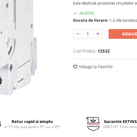
Este destinat protectiei circuitelor e
IN STOC
Durata de livrare:
1-2 zile lucrato
ADAUG
Cod Produs:
12532
Adauga la Favorite
Retur rapid si simplu
Garantie EXTIN
In 15 zile atat pentru PF cat si PJ*
GRATUIT 3 luni extr