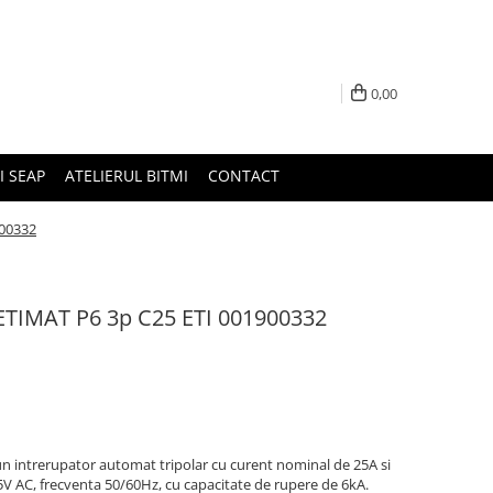
0,00
I SEAP
ATELIERUL BITMI
CONTACT
900332
ETIMAT P6 3p C25 ETI 001900332
 intrerupator automat tripolar cu curent nominal de 25A si
15V AC, frecventa 50/60Hz, cu capacitate de rupere de 6kA.