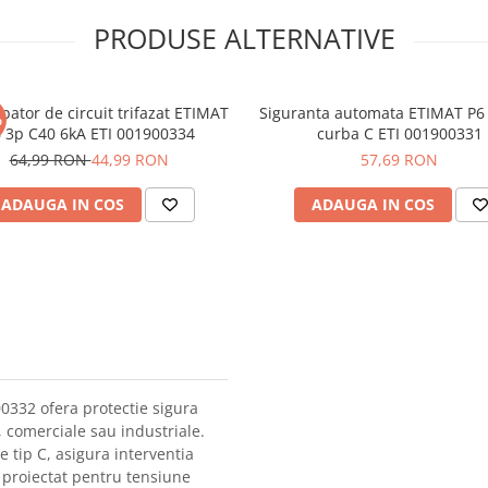
PRODUSE ALTERNATIVE
pator de circuit trifazat ETIMAT
Siguranta automata ETIMAT P6
%
 3p C40 6kA ETI 001900334
curba C ETI 001900331
64,99 RON
44,99 RON
57,69 RON
ADAUGA IN COS
ADAUGA IN COS
0332 ofera protectie sigura
e, comerciale sau industriale.
 tip C, asigura interventia
e proiectat pentru tensiune