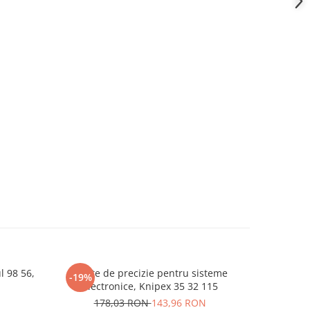
l 98 56,
Cleste de precizie pentru sisteme
Modul
-19%
-41%
electronice, Knipex 35 32 115
1
178,03 RON
143,96 RON