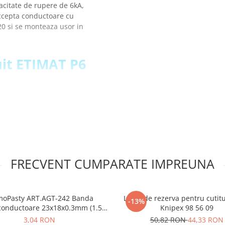
acitate de rupere de 6kA,
ccepta conductoare cu
20 si se monteaza usor in
cuit ETIMAT P6
FRECVENT CUMPARATE IMPREUNA
moPasty ART.AGT-242 Banda
Lama de rezerva pentru cutitu
-13%
onductoare 23x18x0.3mm (1.5
Knipex 98 56 09
W/mK)
3,04 RON
50,82 RON
44,33 RON