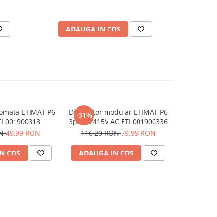
ADAUGA IN COS
AD
tomata ETIMAT P6
Disjunctor modular ETIMAT P6
Protecti
-31%
-30%
TI 001900313
3p C63 415V AC ETI 001900336
3P+N 
ON
49,99 RON
116,20 RON
79,99 RON
72,00
N COS
ADAUGA IN COS
ADAUG