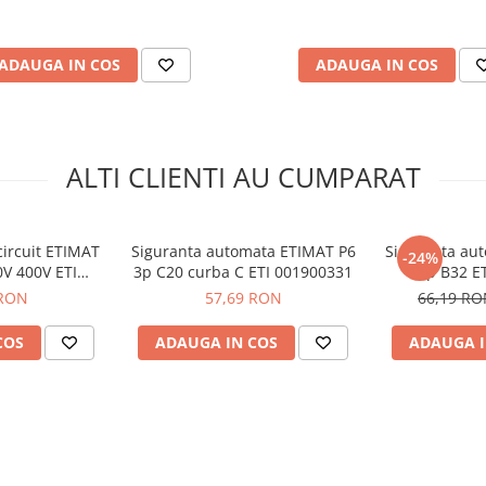
ADAUGA IN COS
ADAUGA IN COS
ALTI CLIENTI AU CUMPARAT
900332
circuit ETIMAT
Siguranta automata ETIMAT P6
Siguranta au
-24%
0V 400V ETI
3p C20 curba C ETI 001900331
3p B32 E
0330
 RON
57,69 RON
66,19 R
COS
ADAUGA IN COS
ADAUGA I