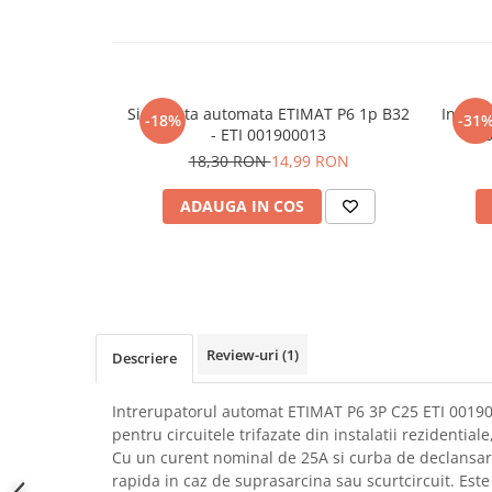
SCHRACK TECHNIK
Seturi de Surubelnite
SAMSUNG
Cuttere
SUNKKO
Foarfeca Electrician
SANYO
Chei Dinamometrice
Siguranta automata ETIMAT P6 1p B32
Intreru
-18%
-31
SUPERFIRE
- ETI 001900013
P6
Chei Fixe
18,30 RON
14,99 RON
SONOFF
Chei Reglabile
TERMOPASTY
Chei Combinate
ADAUGA IN COS
TOPDON
Chei Inelare cu Cot
TAXNELE
Rulete
TENPOWER
Nivele cu bula
VICTOR
Truse de Scule
VETO PRO PAC
Scule Electrice
Review-uri
(1)
Descriere
WEICON
Unelte Multifunctionale
WERA
Surubelnite Electrice
Intrerupatorul automat ETIMAT P6 3P C25 ETI 00190
WIHA
Polizoare
pentru circuitele trifazate din instalatii rezidential
WAIT TOOLS
Masini de Gaurit si Insurubat
Cu un curent nominal de 25A si curba de declansare
WEEEMAKE
rapida in caz de suprasarcina sau scurtcircuit. Est
Accesorii pentru Gaurit