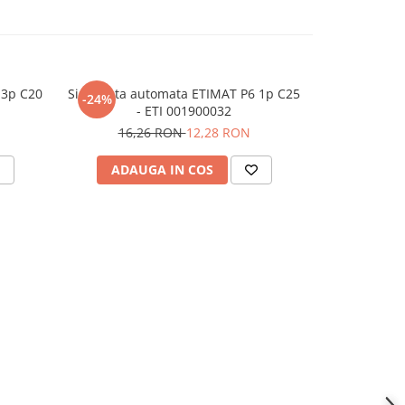
 3p C20
Siguranta automata ETIMAT P6 1p C25
Siguranta a
-24%
- ETI 001900032
-
16,26 RON
12,28 RON
ADAUGA IN COS
ADAU