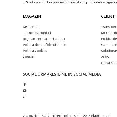
arc electric
Sunt de acord sa primesc informatii cu promotiile magazinu
Descarcatoare de Supratensiune
Contactoare
MAGAZIN
CLIENTI
Blocuri de Distributie
Despre noi
Transport 
Tablouri Electrice
Termeni si conditii
Metode de
Accesorii Tablouri Electrice
Regulament Carduri Cadou
Politica d
Stabilizatoare de Tensiune
Politica de Confidentialitate
Garantia 
Politica Cookies
Solutionare
Convertoare de Tensiune
Contact
ANPC
Banda Izolatoare
Harta Site
Panouri Fotovoltaice
Smart Home
SOCIAL
URMARESTE-NE IN SOCIAL MEDIA
Intrerupatoare Smart
Prize Inteligente
Module Smart Home
Camere Supraveghere
Iluminat
©Copyright SC Bitmi Technologies SRL 2026
Platforma E-