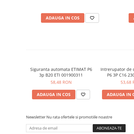
Functie:
MCB
Placi de Expansiune
Module Electronice
Vezi fisa tehnica
AICI
ADAUGA IN COS
Vezi manualul de utilizare
AICI
Senzori Electronici
Componente Electronice
Ce contine cutia?
Gadgets
1x Intrerupator automat ETIMAT P6 3p C25 ETI 001
Electrice
Acumulatori si Baterii
Acumulatori
Siguranta automata ETIMAT P6
Intrerupator de 
Baterii
3p B20 ETI 001900311
P6 3P C16 23
00190
58,48 RON
53,68
Distributie Comutatie si Protectie
Contoare si Relee Electrice
ADAUGA IN COS
ADAUGA IN 
Sigurante Automate
Sigurante Fuzibile
Sigurante Diferentiale RCBO
Newsletter
Nu rata ofertele si promotiile noastre
Protectii diferentiale RCCB
Dispozitive AFDD detectare defect