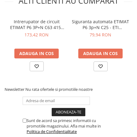
ALTI CLIENTI AU CUMPARAT
Intrerupator de circuit
Siguranta automata ETIMAT
ETIMAT P6 3P+N C63 415V
P6 3p+N C25 - ETI
AC 6kA ETI 001900436
001900432
173,42 RON
79,94 RON
ADAUGA IN COS
ADAUGA IN COS
Newsletter
Nu rata ofertele si promotiile noastre
Sunt de acord sa primesc informatii cu
promotiile magazinului. Afla mai multe in
Politica de Confidentialitate