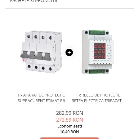
PACHETE SI PROMOTII
YAHBOOM
Burghie pentru Metal
YATO
Genti pentru Scule si Unelte
ZUBR
Electronica
Unelte pentru Electronica
Aparate de Sudura in Puncte
Microscoape Digitale
Osciloscoape Digitale
Generatoare de Semnal
Surse de Laborator
Statii de Lipit
Letcon
1 x APARAT DE PROTECTIE
1 x RELEU DE PROTECTIE
Accesorii pentru Lipit
SUPRACURENT ETIMAT P6
RETEA ELECTRICA TRIFAZATA
3P+N C20 ETI 001900431
ZUBR 3F 5A 230/380V
Surubelnite de Precizie
TRUERMS
282,99 RON
Clesti de Precizie
272,59 RON
Kituri Electronice
Economisesti
10,40 RON
Placi de Dezvoltare