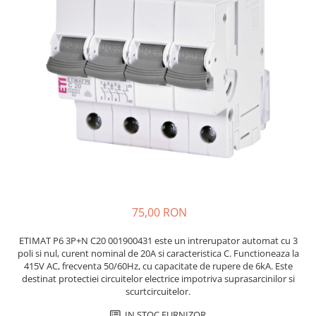
JBC
Termometre
JCD
Camere Termoviziune
JGNE
Sublere
KEYESTUDIO
Micrometre
KNIPEX
Scule si Unelte
KPS
Scule de Mana
LG CHEM
LONGWEI
Clesti de Taiat
MESTEK
Clesti pentru Dezizolat
MICROBIT
Clesti de Sertizare
MURATA
Clesti Multifunctionali
75,00 RON
MOLICEL
Clesti Papagal
MVAVA
Clesti Autoblocanti
ETIMAT P6 3P+N C20 001900431 este un intrerupator automat cu 3
poli si nul, curent nominal de 20A si caracteristica C. Functioneaza la
OPTO-EDU
Menghine
415V AC, frecventa 50/60Hz, cu capacitate de rupere de 6kA. Este
PIERGIACOMI
Clesti Electrician 1000V
destinat protectiei circuitelor electrice impotriva suprasarcinilor si
RASPBERRY PI
scurtcircuitelor.
Surubelnite Simple
RUKO
Surubelnite Electrician 1000V
IN STOC FURNIZOR