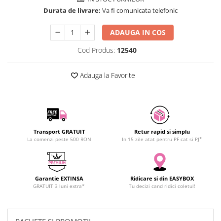
SCHRACK TECHNIK
Seturi de Surubelnite
Durata de livrare:
Va fi comunicata telefonic
SAMSUNG
Cuttere
ADAUGA IN COS
SUNKKO
Foarfeca Electrician
SANYO
Chei Dinamometrice
Cod Produs:
12540
SUPERFIRE
Chei Fixe
SONOFF
Chei Reglabile
Adauga la Favorite
TERMOPASTY
Chei Combinate
TOPDON
Chei Inelare cu Cot
TAXNELE
Rulete
TENPOWER
Nivele cu bula
Transport GRATUIT
Retur rapid si simplu
VICTOR
Truse de Scule
La comenzi peste 500 RON
In 15 zile atat pentru PF cat si PJ*
VETO PRO PAC
Scule Electrice
WEICON
Unelte Multifunctionale
WERA
Surubelnite Electrice
Garantie EXTINSA
Ridicare si din EASYBOX
GRATUIT 3 luni extra*
Tu decizi cand ridici coletul!
WIHA
Polizoare
WAIT TOOLS
Masini de Gaurit si Insurubat
WEEEMAKE
Accesorii pentru Gaurit