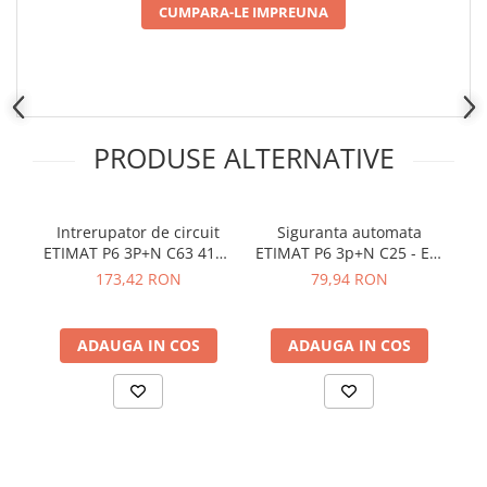
Placi de Expansiune
CUMPARA-LE IMPREUNA
Module Electronice
Senzori Electronici
Componente Electronice
Gadgets
PRODUSE ALTERNATIVE
Electrice
Acumulatori si Baterii
Intrerupator de circuit
Siguranta automata
I
Acumulatori
ETIMAT P6 3P+N C63 415V
ETIMAT P6 3p+N C25 - ETI
E
Baterii
AC 6kA ETI 001900436
001900432
173,42 RON
79,94 RON
Distributie Comutatie si Protectie
Contoare si Relee Electrice
ADAUGA IN COS
ADAUGA IN COS
Sigurante Automate
Sigurante Fuzibile
Sigurante Diferentiale RCBO
Protectii diferentiale RCCB
Dispozitive AFDD detectare defect