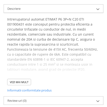
arc electric
Descarcatoare de Supratensiune
Descriere
Contactoare
Intrerupatorul automat ETIMAT P6 3P+N C20 ETI
Blocuri de Distributie
001900431 este conceput pentru protectia eficienta a
Tablouri Electrice
circuitelor trifazate cu conductor de nul, in medii
Accesorii Tablouri Electrice
rezidentiale, comerciale sau industriale. Cu un curent
Stabilizatoare de Tensiune
nominal de 20A si curba de declansare tip C, asigura o
reactie rapida la suprasarcina si scurtcircuit.
Convertoare de Tensiune
Functioneaza la tensiune de 415V AC, frecventa 50/60Hz,
Banda Izolatoare
cu o capacitate de rupere de 6kA. Este compatibil cu
standardele EN 60898-1 si IEC 60947-2, accepta
Panouri Fotovoltaice
conductoare intre 1 si 25 mm² si se monteaza usor in
Smart Home
tablouri modulare, avand grad de protectie IP20.
Intrerupatoare Smart
Specificatii protectie
Prize Inteligente
VEZI MAI MULT
electrica ETIMAT P6 C20 6kA
Module Smart Home
Informatii conformitate produs
ETI 001900431:
Camere Supraveghere
Review-uri
(0)
Iluminat
Descriere:
ETIMAT P6 3p+N C20