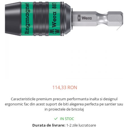
JBC
Termometre
JCD
Camere Termoviziune
JGNE
Sublere
KEYESTUDIO
Micrometre
KNIPEX
Scule si Unelte
KPS
Scule de Mana
LG CHEM
LONGWEI
Clesti de Taiat
MESTEK
Clesti pentru Dezizolat
MICROBIT
Clesti de Sertizare
MURATA
Clesti Multifunctionali
114,33 RON
MOLICEL
Clesti Papagal
MVAVA
Clesti Autoblocanti
Caracteristicile premium precum performanta inalta si designul
OPTO-EDU
Menghine
ergonomic fac din acest suport de biti alegerea perfecta pe santier sau
in proiectele de bricolaj
PIERGIACOMI
Clesti Electrician 1000V
RASPBERRY PI
IN STOC
Surubelnite Simple
Durata de livrare:
1-2 zile lucratoare
RUKO
Surubelnite Electrician 1000V