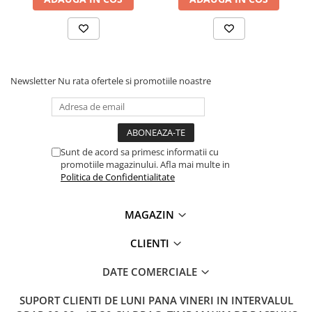
Lanterne
Lanterne de Cap
Lanterne de Mana
Lampi Solare
Newsletter
Nu rata ofertele si promotiile noastre
Proiectoare LED
Aeroterme
Auto
Roboti de Pornire Auto
Sunt de acord sa primesc informatii cu
promotiile magazinului. Afla mai multe in
Microscoape Biologice
Politica de Confidentialitate
MAGAZIN
CLIENTI
DATE COMERCIALE
SUPORT CLIENTI
DE LUNI PANA VINERI IN INTERVALUL