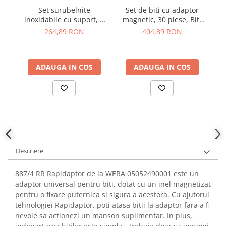
YAHBOOM
Set surubelnite
Set de biti cu adaptor
Se
Burghie pentru Metal
YATO
inoxidabile cu suport, 6
magnetic, 30 piese, Bit-
Genti pentru Scule si Unelte
piese, Wera 05032063001
Check 30 Impaktor 1,
264,89 RON
404,89 RON
ZUBR
Wera 05057690001
Electronica
Unelte pentru Electronica
ADAUGA IN COS
ADAUGA IN COS
Aparate de Sudura in Puncte
Microscoape Digitale
Osciloscoape Digitale
Generatoare de Semnal
Surse de Laborator
Statii de Lipit
Letcon
Descriere
Accesorii pentru Lipit
887/4 RR Rapidaptor de la WERA 05052490001 este un
Surubelnite de Precizie
adaptor universal pentru biti, dotat cu un inel magnetizat
Clesti de Precizie
pentru o fixare puternica si sigura a acestora. Cu ajutorul
Kituri Electronice
tehnologiei Rapidaptor, poti atasa bitii la adaptor fara a fi
nevoie sa actionezi un manson suplimentar. In plus,
Placi de Dezvoltare