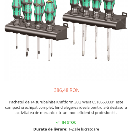
JBC
Termometre
JCD
Camere Termoviziune
JGNE
Sublere
KEYESTUDIO
Micrometre
KNIPEX
Scule si Unelte
KPS
Scule de Mana
LG CHEM
LONGWEI
Clesti de Taiat
MESTEK
Clesti pentru Dezizolat
MICROBIT
Clesti de Sertizare
MURATA
Clesti Multifunctionali
386,48 RON
MOLICEL
Clesti Papagal
MVAVA
Clesti Autoblocanti
Pachetul de 14 surubelnite Kraftform 300, Wera 05105630001 este
OPTO-EDU
Menghine
compact si echipat complet, fiind alegerea ideala pentru a-ti desfasura
activitatea de mecanic intr-un mod eficient si profesionist.
PIERGIACOMI
Clesti Electrician 1000V
RASPBERRY PI
IN STOC
Surubelnite Simple
Durata de livrare:
1-2 zile lucratoare
RUKO
Surubelnite Electrician 1000V