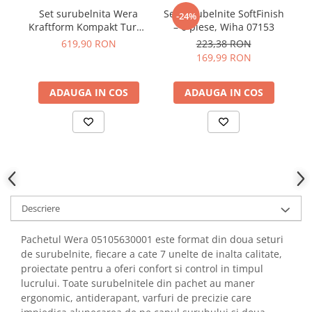
YAHBOOM
Set surubelnita Wera
Set surubelnite SoftFinish
Se
-24%
Burghie pentru Metal
YATO
Kraftform Kompakt Turbo
– 6 piese, Wiha 07153
Genti pentru Scule si Unelte
1 si biti, 19 piese,
619,90 RON
223,38 RON
ZUBR
05057482001
Electronica
169,99 RON
Unelte pentru Electronica
ADAUGA IN COS
ADAUGA IN COS
Aparate de Sudura in Puncte
Microscoape Digitale
Osciloscoape Digitale
Generatoare de Semnal
Surse de Laborator
Statii de Lipit
Letcon
Descriere
Accesorii pentru Lipit
Pachetul Wera 05105630001 este format din doua seturi
Surubelnite de Precizie
de surubelnite, fiecare a cate 7 unelte de inalta calitate,
Clesti de Precizie
proiectate pentru a oferi confort si control in timpul
Kituri Electronice
lucrului. Toate surubelnitele din pachet au maner
ergonomic, antiderapant, varfuri de precizie care
Placi de Dezvoltare