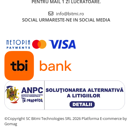
PENTRU MAIL 1 ZI LUCRATOARE.
x 6.5 x 150 mm
1x Surubelnita cu profil Drept 335 Wera 05110004001, 0.8
info@bitmi.ro
x 4 x 100 mm
SOCIAL
URMARESTE-NE IN SOCIAL MEDIA
1x Surubelnita fara Lasertip cu profil Drept 335
Wera 05008015001, 0.6 x 3.5 x 100 mm
©Copyright SC Bitmi Technologies SRL 2026
Platforma E-commerce by
Gomag