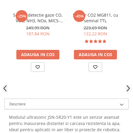
YAHBOOM
Burghie pentru Metal
YATO
Genti pentru Scule si Unelte
Senzor detectie gaze CO,
Senzor CO2 MG811, cu
Mo
-25%
-45%
ZUBR
VOC, NH3, NOx, MICS-
semnal TTL
l
Electronica
6814
249,99 RON
223,69 RON
Unelte pentru Electronica
187,84 RON
122,22 RON
Aparate de Sudura in Puncte
Microscoape Digitale
ADAUGA IN COS
ADAUGA IN COS
Osciloscoape Digitale
Generatoare de Semnal
Surse de Laborator
Statii de Lipit
Letcon
Accesorii pentru Lipit
Surubelnite de Precizie
Descriere
Clesti de Precizie
Modulul ultrasonic JSN-SR20-Y1 este un senzor avansat
Kituri Electronice
pentru masurarea distantei si carcasa rezistenta la apa,
Placi de Dezvoltare
ideal pentru aplicatii in aer liber si proiecte de robotica.