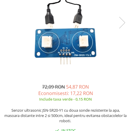
JBC
Termometre
JCD
Camere Termoviziune
JGNE
Sublere
KEYESTUDIO
Micrometre
KNIPEX
Scule si Unelte
KPS
Scule de Mana
LG CHEM
LONGWEI
Clesti de Taiat
MESTEK
Clesti pentru Dezizolat
MICROBIT
Clesti de Sertizare
MURATA
Clesti Multifunctionali
72,09 RON
54,87 RON
MOLICEL
Clesti Papagal
Economisesti:
17,22
RON
MVAVA
Clesti Autoblocanti
Include taxa verde - 0,15 RON
OPTO-EDU
Menghine
Senzor ultrasonic JSN-SR20-Y1 cu doua sonde rezistente la apa,
PIERGIACOMI
Clesti Electrician 1000V
masoara distante intre 2 si 500cm, ideal pentru evitarea obstacolelor la
roboti.
RASPBERRY PI
Surubelnite Simple
RUKO
Surubelnite Electrician 1000V
IN STOC