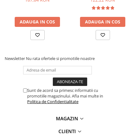
Lanterne
Lanterne de Cap
Lanterne de Mana
ADAUGA IN COS
ADAUGA IN COS
Lampi Solare
Proiectoare LED
Aeroterme
Auto
Newsletter
Nu rata ofertele si promotiile noastre
Roboti de Pornire Auto
Microscoape Biologice
Sunt de acord sa primesc informatii cu
promotiile magazinului. Afla mai multe in
INFORMARE:
Doar sondele (senzorii externi) sunt
Politica de Confidentialitate
rezistente la apa si intemperii. Placa electronica de
control trebuie protejata obligatoriu intr-o carcasa
etansa.
MAGAZIN
Ce contine cutia?
CLIENTI