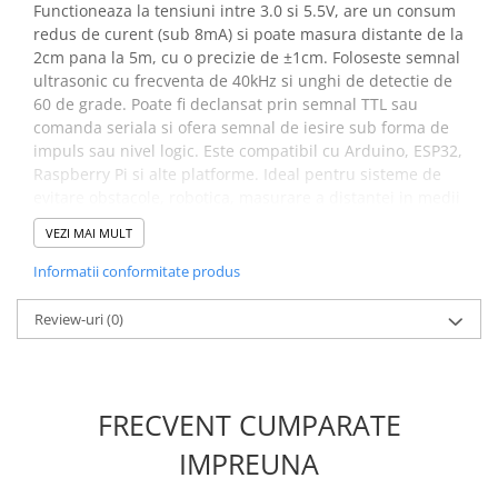
Functioneaza la tensiuni intre 3.0 si 5.5V, are un consum
Placi de Expansiune
redus de curent (sub 8mA) si poate masura distante de la
Module Electronice
2cm pana la 5m, cu o precizie de ±1cm. Foloseste semnal
ultrasonic cu frecventa de 40kHz si unghi de detectie de
Senzori Electronici
60 de grade. Poate fi declansat prin semnal TTL sau
Componente Electronice
comanda seriala si ofera semnal de iesire sub forma de
impuls sau nivel logic. Este compatibil cu Arduino, ESP32,
Gadgets
Raspberry Pi si alte platforme. Ideal pentru sisteme de
Electrice
evitare obstacole, robotica, masurare a distantei in medii
Acumulatori si Baterii
dure sau automatizari de exterior.
VEZI MAI MULT
Acumulatori
Specificatii senzor ultrasonic
Informatii conformitate produs
Baterii
dual JSN-SR20-Y1 rezistent la
Distributie Comutatie si Protectie
Review-uri
(0)
apa:
Contoare si Relee Electrice
Sigurante Automate
Tensiune de lucru:
3.0 - 5.5V DC
Sigurante Fuzibile
Curent de lucru:
<8mA
FRECVENT CUMPARATE
Sigurante Diferentiale RCBO
Frecventa sonda:
40kHz
Raza de detectie:
2cm - 500cm
IMPREUNA
Protectii diferentiale RCCB
Precizie distanta:
±1cm
Dispozitive AFDD detectare defect