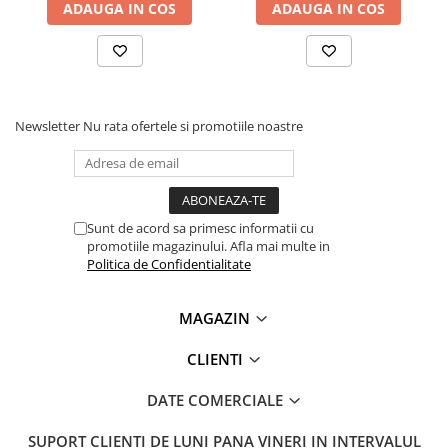
ADAUGA IN COS
ADAUGA IN COS
Lanterne
Lanterne de Cap
Ce contine cutia?
Lanterne de Mana
Lampi Solare
1x Senzor masurare distanta VL53L0X
Proiectoare LED
Newsletter
Nu rata ofertele si promotiile noastre
Aeroterme
Auto
Roboti de Pornire Auto
Sunt de acord sa primesc informatii cu
Microscoape Biologice
promotiile magazinului. Afla mai multe in
Politica de Confidentialitate
MAGAZIN
CLIENTI
DATE COMERCIALE
SUPORT CLIENTI
DE LUNI PANA VINERI IN INTERVALUL