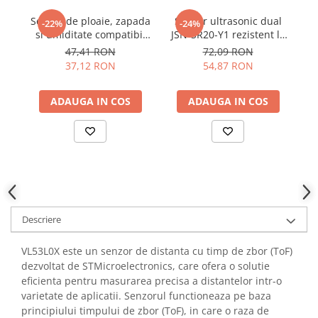
YAHBOOM
Burghie pentru Metal
Senzor de ploaie, zapada
Senzor ultrasonic dual
-22%
-24%
YATO
si umiditate compatibil
JSN-SR20-Y1 rezistent la
te
Genti pentru Scule si Unelte
ZUBR
Arduino
apa
47,41 RON
72,09 RON
Electronica
37,12 RON
54,87 RON
Unelte pentru Electronica
Aparate de Sudura in Puncte
ADAUGA IN COS
ADAUGA IN COS
Microscoape Digitale
Osciloscoape Digitale
Generatoare de Semnal
Surse de Laborator
Statii de Lipit
Letcon
Descriere
Accesorii pentru Lipit
Surubelnite de Precizie
VL53L0X este un senzor de distanta cu timp de zbor (ToF)
Clesti de Precizie
dezvoltat de STMicroelectronics, care ofera o solutie
eficienta pentru masurarea precisa a distantelor intr-o
Kituri Electronice
varietate de aplicatii. Senzorul functioneaza pe baza
Placi de Dezvoltare
principiului timpului de zbor (ToF), in care o raza de