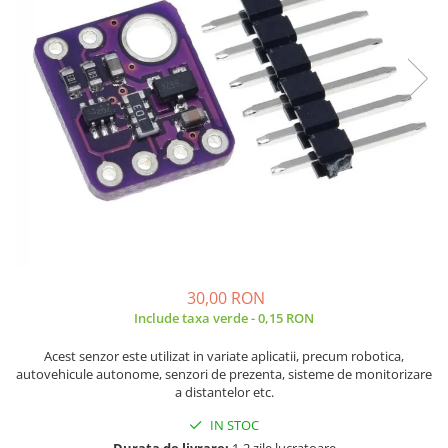
JBC
Termometre
JCD
Camere Termoviziune
JGNE
Sublere
KEYESTUDIO
Micrometre
KNIPEX
Scule si Unelte
KPS
Scule de Mana
LG CHEM
LONGWEI
Clesti de Taiat
MESTEK
Clesti pentru Dezizolat
MICROBIT
Clesti de Sertizare
MURATA
Clesti Multifunctionali
30,00 RON
MOLICEL
Clesti Papagal
Include taxa verde - 0,15 RON
MVAVA
Clesti Autoblocanti
Acest senzor este utilizat in variate aplicatii, precum robotica,
OPTO-EDU
Menghine
autovehicule autonome, senzori de prezenta, sisteme de monitorizare
PIERGIACOMI
Clesti Electrician 1000V
a distantelor etc.
RASPBERRY PI
Surubelnite Simple
IN STOC
RUKO
Surubelnite Electrician 1000V
Durata de livrare:
1-2 zile lucratoare