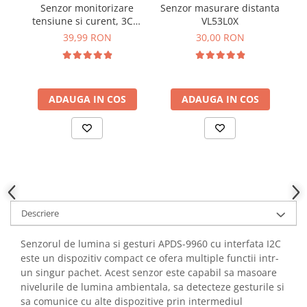
Senzor monitorizare
Senzor masurare distanta
Se
YAHBOOM
Burghie pentru Metal
tensiune si curent, 3CH,
VL53L0X
V
YATO
I2C, SMBUS, INA3221
Genti pentru Scule si Unelte
39,99 RON
30,00 RON
ZUBR
Electronica
Unelte pentru Electronica
Aparate de Sudura in Puncte
ADAUGA IN COS
ADAUGA IN COS
Microscoape Digitale
Osciloscoape Digitale
Generatoare de Semnal
Surse de Laborator
Statii de Lipit
Letcon
Descriere
Accesorii pentru Lipit
Surubelnite de Precizie
Senzorul de lumina si gesturi APDS-9960 cu interfata I2C
Clesti de Precizie
este un dispozitiv compact ce ofera multiple functii intr-
un singur pachet. Acest senzor este capabil sa masoare
Kituri Electronice
nivelurile de lumina ambientala, sa detecteze gesturile si
Placi de Dezvoltare
sa comunice cu alte dispozitive prin intermediul