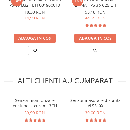
-18%
-18%
arc electric
Exemplu schema conectare APDS-9960
P6 1p B32 - ETI 001900013
ETIMAT P6 3p C25 ETI
Descarcatoare de Supratensiune
001900332
18,30 RON
55,18 RON
:
Contactoare
14,99 RON
44,99 RON
Blocuri de Distributie
Pentru codul sursa, click
AICI
Tablouri Electrice
ADAUGA IN COS
ADAUGA IN COS
Accesorii Tablouri Electrice
Stabilizatoare de Tensiune
Convertoare de Tensiune
Banda Izolatoare
Panouri Fotovoltaice
ALTI CLIENTI AU CUMPARAT
Smart Home
Intrerupatoare Smart
Prize Inteligente
Senzor monitorizare
Senzor masurare distanta
tensiune si curent, 3CH,
VL53L0X
Module Smart Home
I2C, SMBUS, INA3221
39,99 RON
30,00 RON
Camere Supraveghere
Iluminat