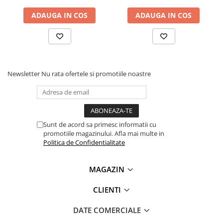
Lanterne
Ce contine cutia?
ADAUGA IN COS
ADAUGA IN COS
Lanterne de Cap
1x Senzor lumina si gesturi APDS-9960 I2C
Lanterne de Mana
Lampi Solare
Proiectoare LED
Newsletter
Nu rata ofertele si promotiile noastre
Aeroterme
Auto
Roboti de Pornire Auto
Microscoape Biologice
Sunt de acord sa primesc informatii cu
promotiile magazinului. Afla mai multe in
Politica de Confidentialitate
MAGAZIN
CLIENTI
DATE COMERCIALE