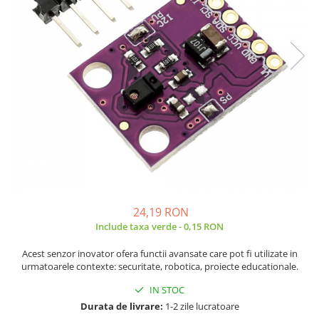
JBC
Termometre
JCD
Camere Termoviziune
JGNE
Sublere
KEYESTUDIO
Micrometre
KNIPEX
Scule si Unelte
KPS
Scule de Mana
LG CHEM
LONGWEI
Clesti de Taiat
MESTEK
Clesti pentru Dezizolat
MICROBIT
Clesti de Sertizare
MURATA
Clesti Multifunctionali
24,19 RON
MOLICEL
Clesti Papagal
Include taxa verde - 0,15 RON
MVAVA
Clesti Autoblocanti
Acest senzor inovator ofera functii avansate care pot fi utilizate in
OPTO-EDU
Menghine
urmatoarele contexte: securitate, robotica, proiecte educationale.
PIERGIACOMI
Clesti Electrician 1000V
IN STOC
RASPBERRY PI
Surubelnite Simple
Durata de livrare:
1-2 zile lucratoare
RUKO
Surubelnite Electrician 1000V