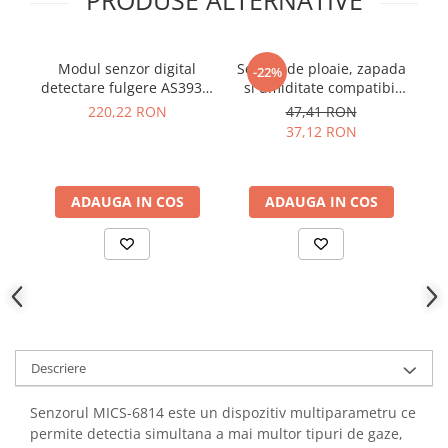
YAHBOOM
YATO
ZUBR
Modul senzor digital
Senzor de ploaie, zapada
M
-22%
detectare fulgere AS3935,
si umiditate compatibil
3.3V - 5V
Arduino
220,22 RON
47,41 RON
37,12 RON
ADAUGA IN COS
ADAUGA IN COS
Descriere
Senzorul MICS-6814 este un dispozitiv multiparametru ce
permite detectia simultana a mai multor tipuri de gaze,