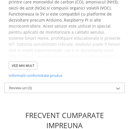
printre care monoxidul de carbon (CO), amoniacul (NH3),
oxizii de azot (NOx) si compusii organici volatili (VOC).
Functioneaza la 5V si este compatibil cu platforme de
dezvoltare precum Arduino, Raspberry Pi si alte
microcontrollere. Acest senzor este utilizat in special
pentru aplicatii de monitorizare a calitatii aerului,
sisteme Smart Home, prototipare educationala si proiecte
IoT. Datorita sensibilitatii ridicate, modulul poate fi folosit
atat in medii experimentale, cat si in dezvoltarea unor
dispozitive de avertizare sau siguranta. Fiind un modul
compact si usor de integrat, MICS-6814 ofera o solutie
VEZI MAI MULT
versatila pentru pasionatii de electronica si dezvoltatorii
de proiecte care doresc sa monitorizeze mai multi
Informatii conformitate produs
parametri ai aerului in timp real.
Review-uri
(0)
Specificatii senzor detectie
gaze CO, VOC, NH3, NOx,
MICS-6814:
FRECVENT CUMPARATE
Interval detectie monoxid de carbon (CO):
1 pana la
IMPREUNA
1000 ppm