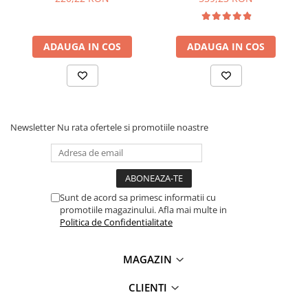
ADAUGA IN COS
ADAUGA IN COS
Ce contine cutia?
Newsletter
Nu rata ofertele si promotiile noastre
1 x Senzor detectie gaze CO, VOC, NH3, NOx, MICS-6814
Sunt de acord sa primesc informatii cu
promotiile magazinului. Afla mai multe in
Politica de Confidentialitate
MAGAZIN
CLIENTI