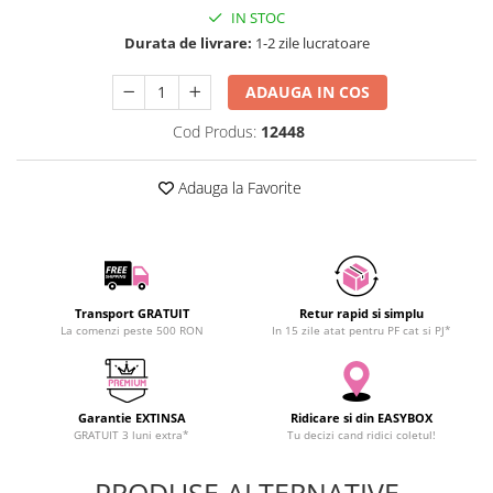
IN STOC
SCHRACK TECHNIK
Durata de livrare:
1-2 zile lucratoare
SAMSUNG
SUNKKO
ADAUGA IN COS
SANYO
Cod Produs:
12448
SUPERFIRE
SONOFF
Adauga la Favorite
TERMOPASTY
TOPDON
TAXNELE
TENPOWER
VICTOR
Transport GRATUIT
Retur rapid si simplu
La comenzi peste 500 RON
In 15 zile atat pentru PF cat si PJ*
VETO PRO PAC
WEICON
WERA
Garantie EXTINSA
Ridicare si din EASYBOX
WIHA
GRATUIT 3 luni extra*
Tu decizi cand ridici coletul!
WAIT TOOLS
WEEEMAKE
PRODUSE ALTERNATIVE