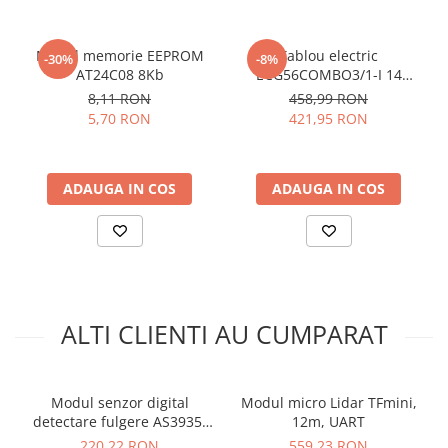
Interval detectie compusi organici volatili (VOC):
0.02
pana la 3 ppm
Modul memorie EEPROM
Tablou electric
-30%
-8%
Interval detectie dioxid de azot (NOx):
0.05 pana la 10
AT24C08 8Kb
ECG56COMBO3/1-I 14
ppm
module IP30 ETI 001100221
8,11 RON
458,99 RON
Interval detectie amoniac (NH3):
1 pana la 100 ppm
5,70 RON
421,95 RON
Tensiune alimentare:
5VDC
Consum curent:
30mA
Interfata:
analogica
ADAUGA IN COS
ADAUGA IN COS
Schema de conectare senzor detectie
gaze MICS-6814, compatibil Arduino:
Pentru codul sursa, click
AICI
ALTI CLIENTI AU CUMPARAT
Modul senzor digital
Modul micro Lidar TFmini,
detectare fulgere AS3935,
12m, UART
3.3V - 5V
220,22 RON
559,23 RON