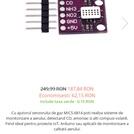
Placi de Expansiune
Tablouri Electrice
Chei Dinamometrice
Camere Termoviziune
JBC
Module Electronice
Accesorii Tablouri Electrice
Chei Fixe
JCD
Sublere
Senzori Electronici
Stabilizatoare de Tensiune
Chei Reglabile
JGNE
Micrometre
Componente Electronice
Chei Combinate
Convertoare de Tensiune
KEYESTUDIO
Chei Inelare cu Cot
Gadgets
KNIPEX
Banda Izolatoare
Rulete
KPS
Nivele cu bula
LG CHEM
Truse de Scule
LONGWEI
Scule Electrice
MESTEK
Unelte Multifunctionale
MICROBIT
Surubelnite Electrice
MURATA
249,99 RON
187,84 RON
Polizoare
MOLICEL
Economisesti:
62,15
RON
Masini de Gaurit si Insurubat
MVAVA
Include taxa verde - 0,15 RON
Accesorii pentru Gaurit
OPTO-EDU
Cu ajutorul senzorului de gaz MICS-6814 poti realiza sisteme de
PIERGIACOMI
Burghie pentru Metal
monitorizare a aerului, detectand CO, amoniac si alti compusi volatili.
Fiind ideal pentru proiecte IoT, Arduino sau aplicatii de monitorizare a
RASPBERRY PI
Genti pentru Scule si Unelte
calitatii aerului.
RUKO