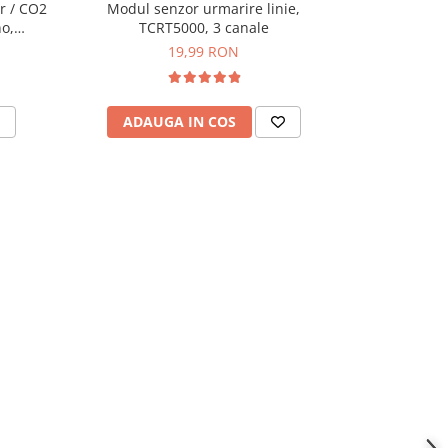
r / CO2
Modul senzor urmarire linie,
Senzor de 
o,
TCRT5000, 3 canale
19,99 RON
ADAUGA IN COS
ADAU