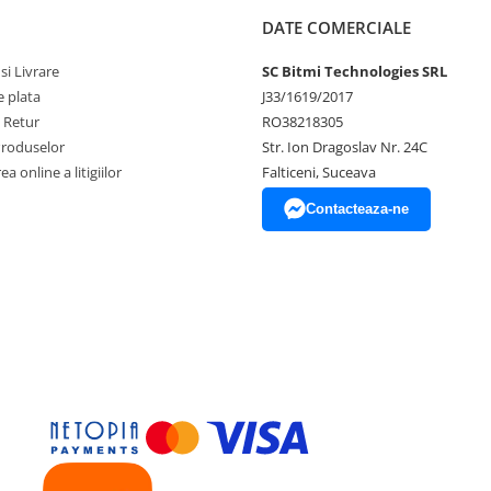
DATE COMERCIALE
I2C
si Livrare
SC Bitmi Technologies SRL
 plata
J33/1619/2017
e Retur
RO38218305
Produselor
Str. Ion Dragoslav Nr. 24C
a online a litigiilor
Falticeni, Suceava
Contacteaza-ne