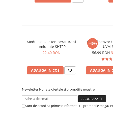
Placi de Expansiune
Module Electronice
Senzori Electronici
Componente Electronice
Gadgets
Modul senzor temperatura si
Modul senzor U
Electrice
-45%
umiditate SHT20
UVM-
Acumulatori si Baterii
22,40 RON
56,99 RON
3
Acumulatori
Baterii
Distributie Comutatie si Protectie
ADAUGA IN COS
ADAUGA IN 
Contoare si Relee Electrice
Sigurante Automate
Newsletter
Nu rata ofertele si promotiile noastre
Sigurante Fuzibile
Sigurante Diferentiale RCBO
Protectii diferentiale RCCB
Sunt de acord sa primesc informatii cu promotiile magazinu
Dispozitive AFDD detectare defect