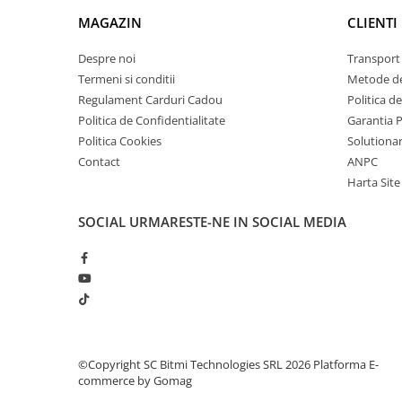
Ce contine cutia?
arc electric
MAGAZIN
CLIENTI
Descarcatoare de Supratensiune
1 x Senzor de temperatura si umiditate HTU21D cu 
Contactoare
Despre noi
Transport 
Blocuri de Distributie
Termeni si conditii
Metode de
Regulament Carduri Cadou
Politica d
Tablouri Electrice
Politica de Confidentialitate
Garantia 
Accesorii Tablouri Electrice
Politica Cookies
Solutionare
Stabilizatoare de Tensiune
Contact
ANPC
Convertoare de Tensiune
Harta Site
Banda Izolatoare
SOCIAL
URMARESTE-NE IN SOCIAL MEDIA
Panouri Fotovoltaice
Smart Home
Intrerupatoare Smart
Prize Inteligente
Module Smart Home
Camere Supraveghere
©Copyright SC Bitmi Technologies SRL 2026
Platforma E-
commerce by Gomag
Iluminat