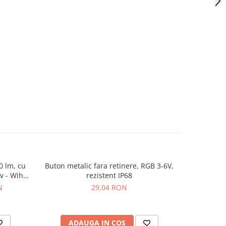
0 lm, cu
Buton metalic fara retinere, RGB 3-6V,
Senzor te
iv - Wiha
rezistent IP68
cu mod
N
29,04 RON
ADAUGA IN COS
AD