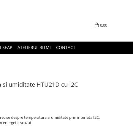
0,00
I SEAP
ATELIERUL BITMI
CONTACT
 si umiditate HTU21D cu I2C
ecise despre temperatura si umiditate prin interfata I2C,
 energetic scazut.