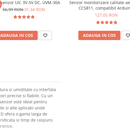
 senzor UV, 3V-5V DC, UVM-30A
Senzor monitorizare calitate ae
%
CCS811, compatibil Arduin
56,99 RON
31,34 RON
Keyestudio
127,05 RON
ADAUGA IN COS
ADAUGA IN COS
ra si umiditate cu interfata
ori precise si fiabile. Cu un
senzor este ideal pentru
e si alte aplicatii unde
21D ofera o gama larga de
 ridicata si timp de raspuns
tronice.