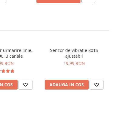
 urmarire linie,
Senzor de vibratie 801S
Senzor de
0, 3 canale
ajustabil
G
99 RON
19,99 RON
N COS
ADAUGA IN COS
ADAUG