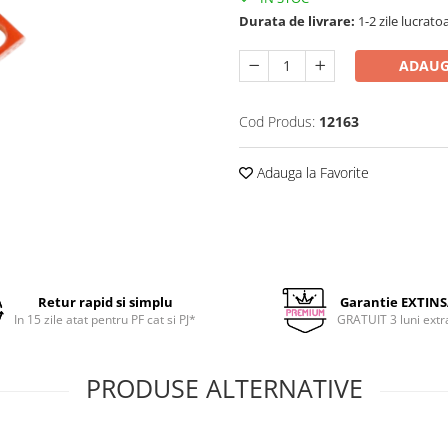
Durata de livrare:
1-2 zile lucrato
ADAUG
Cod Produs:
12163
Adauga la Favorite
Retur rapid si simplu
Garantie EXTIN
In 15 zile atat pentru PF cat si PJ*
GRATUIT 3 luni extr
PRODUSE ALTERNATIVE