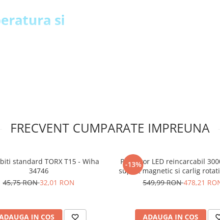
eratura si
a 125°C
% RH
FRECVENT CUMPARATE IMPREUNA
 biti standard TORX T15 - Wiha
Proiector LED reincarcabil 300
D cu I2C,
-13%
34746
suport magnetic si carlig rotat
45698
45,75 RON
32,01 RON
549,99 RON
478,21 RO
ADAUGA IN COS
ADAUGA IN COS