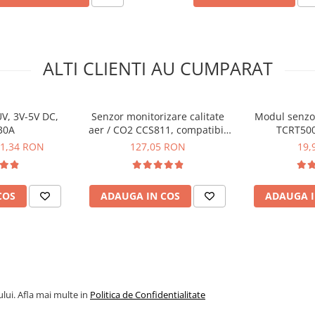
ALTI CLIENTI AU CUMPARAT
V, 3V-5V DC,
Senzor monitorizare calitate
Modul senzor
30A
aer / CO2 CCS811, compatibil
TCRT500
Arduino, Keyestudio
1,34 RON
127,05 RON
19,
COS
ADAUGA IN COS
ADAUGA I
lui. Afla mai multe in
Politica de Confidentialitate