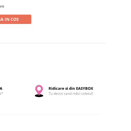
are
A IN COS
SA
Ridicare si din EASYBOX
a*
Tu decizi cand ridici coletul!