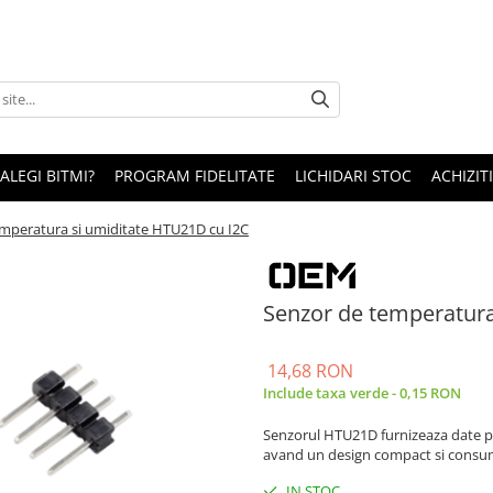
 ALEGI BITMI?
PROGRAM FIDELITATE
LICHIDARI STOC
ACHIZITI
mperatura si umiditate HTU21D cu I2C
Senzor de temperatura
14,68 RON
Include taxa verde - 0,15 RON
Senzorul HTU21D furnizeaza date pr
avand un design compact si consum
IN STOC