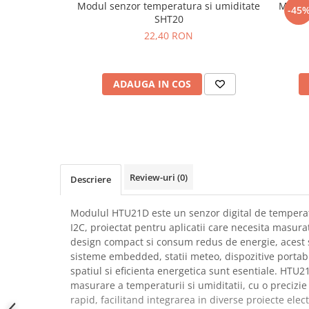
Modul senzor temperatura si umiditate
Modul
-45
SCHRACK TECHNIK
Seturi de Surubelnite
SHT20
SAMSUNG
Cuttere
22,40 RON
SUNKKO
Foarfeca Electrician
SANYO
Chei Dinamometrice
SUPERFIRE
ADAUGA IN COS
Chei Fixe
SONOFF
Chei Reglabile
TERMOPASTY
Chei Combinate
TOPDON
Chei Inelare cu Cot
TAXNELE
Rulete
TENPOWER
Nivele cu bula
Review-uri
(0)
Descriere
VICTOR
Truse de Scule
VETO PRO PAC
Scule Electrice
Modulul HTU21D este un senzor digital de temperatu
WEICON
I2C, proiectat pentru aplicatii care necesita masurat
Unelte Multifunctionale
design compact si consum redus de energie, acest 
WERA
Surubelnite Electrice
sisteme embedded, statii meteo, dispozitive portabil
WIHA
Polizoare
spatiul si eficienta energetica sunt esentiale. HTU
WAIT TOOLS
masurare a temperaturii si umiditatii, cu o precizie
Masini de Gaurit si Insurubat
WEEEMAKE
rapid, facilitand integrarea in diverse proiecte elec
Accesorii pentru Gaurit