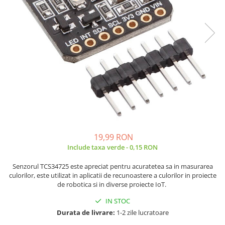
JBC
Termometre
JCD
Camere Termoviziune
JGNE
Sublere
KEYESTUDIO
Micrometre
KNIPEX
Scule si Unelte
KPS
Scule de Mana
LG CHEM
LONGWEI
Clesti de Taiat
MESTEK
Clesti pentru Dezizolat
MICROBIT
Clesti de Sertizare
19,99 RON
MURATA
Clesti Multifunctionali
Include taxa verde - 0,15 RON
MOLICEL
Clesti Papagal
Senzorul TCS34725 este apreciat pentru acuratetea sa in masurarea
MVAVA
Clesti Autoblocanti
culorilor, este utilizat in aplicatii de recunoastere a culorilor in proiecte
OPTO-EDU
Menghine
de robotica si in diverse proiecte IoT.
PIERGIACOMI
Clesti Electrician 1000V
IN STOC
RASPBERRY PI
Surubelnite Simple
Durata de livrare:
1-2 zile lucratoare
RUKO
Surubelnite Electrician 1000V