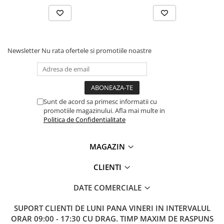
Lanterne
Lanterne de Cap
Lanterne de Mana
Lampi Solare
Newsletter
Nu rata ofertele si promotiile noastre
Proiectoare LED
Aeroterme
Auto
Sunt de acord sa primesc informatii cu
Roboti de Pornire Auto
promotiile magazinului. Afla mai multe in
Politica de Confidentialitate
Microscoape Biologice
MAGAZIN
CLIENTI
DATE COMERCIALE
SUPORT CLIENTI
DE LUNI PANA VINERI IN INTERVALUL
ORAR 09:00 - 17:30 CU DRAG. TIMP MAXIM DE RASPUNS