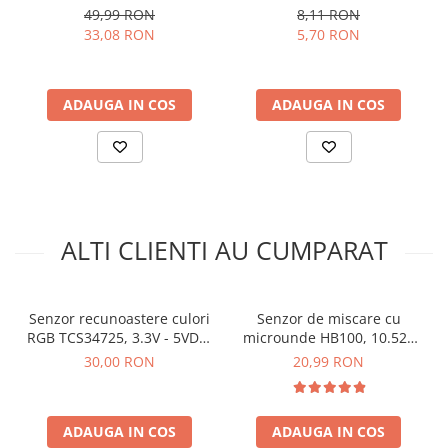
arc electric
49,99 RON
8,11 RON
33,08 RON
5,70 RON
Descarcatoare de Supratensiune
Contactoare
Blocuri de Distributie
ADAUGA IN COS
ADAUGA IN COS
Tablouri Electrice
Accesorii Tablouri Electrice
Stabilizatoare de Tensiune
Convertoare de Tensiune
Banda Izolatoare
ALTI CLIENTI AU CUMPARAT
Panouri Fotovoltaice
Ce contine cutia?
Smart Home
Intrerupatoare Smart
1 x Senzor de recunoastere a culorilor TCS34725
Senzor recunoastere culori
Senzor de miscare cu
RGB TCS34725, 3.3V - 5VDC,
microunde HB100, 10.525
Prize Inteligente
I2C
GHz, 40mA
30,00 RON
20,99 RON
Module Smart Home
Camere Supraveghere
ADAUGA IN COS
ADAUGA IN COS
Iluminat