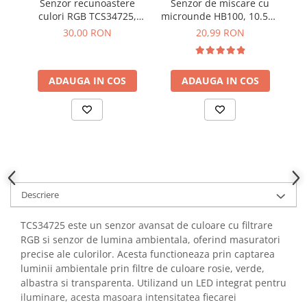
Senzor recunoastere
Senzor de miscare cu
Se
YAHBOOM
culori RGB TCS34725,
microunde HB100, 10.525
V
Burghie pentru Metal
YATO
3.3V - 5VDC, I2C
GHz, 40mA
30,00 RON
20,99 RON
Genti pentru Scule si Unelte
ZUBR
Electronica
Unelte pentru Electronica
ADAUGA IN COS
ADAUGA IN COS
Aparate de Sudura in Puncte
Microscoape Digitale
Osciloscoape Digitale
Generatoare de Semnal
Surse de Laborator
Statii de Lipit
Descriere
Letcon
Accesorii pentru Lipit
TCS34725 este un senzor avansat de culoare cu filtrare
Surubelnite de Precizie
RGB si senzor de lumina ambientala, oferind masuratori
precise ale culorilor. Acesta functioneaza prin captarea
Clesti de Precizie
luminii ambientale prin filtre de culoare rosie, verde,
Kituri Electronice
albastra si transparenta. Utilizand un LED integrat pentru
Placi de Dezvoltare
iluminare, acesta masoara intensitatea fiecarei