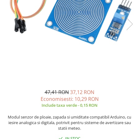
JBC
Termometre
JCD
Camere Termoviziune
JGNE
Sublere
KEYESTUDIO
Micrometre
KNIPEX
Scule si Unelte
KPS
Scule de Mana
LG CHEM
LONGWEI
Clesti de Taiat
MESTEK
Clesti pentru Dezizolat
MICROBIT
Clesti de Sertizare
MURATA
Clesti Multifunctionali
47,41 RON
37,12 RON
MOLICEL
Clesti Papagal
Economisesti:
10,29
RON
MVAVA
Clesti Autoblocanti
Include taxa verde - 0,15 RON
OPTO-EDU
Menghine
Modul senzor de ploaie, zapada si umiditate compatibil Arduino, cu
PIERGIACOMI
Clesti Electrician 1000V
iesire analogica si digitala, potrivit pentru sisteme de avertizare sau
statii meteo.
RASPBERRY PI
Surubelnite Simple
RUKO
Surubelnite Electrician 1000V
IN STOC