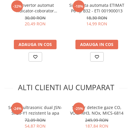
arc electric
Arduino:
Convertor automat
Siguranta automata ETIMAT
-32%
-18%
Descarcatoare de Supratensiune
ridicator-coborator
P6 1p B32 - ETI 001900013
tensiune TPS63020, 1.8-5.5V
30,00 RON
18,30 RON
Contactoare
Pentru codul sursa, click
AICI
intrare, 2.5V iesire
20,49 RON
14,99 RON
Blocuri de Distributie
Tablouri Electrice
Accesorii Tablouri Electrice
ADAUGA IN COS
ADAUGA IN COS
Stabilizatoare de Tensiune
Convertoare de Tensiune
Banda Izolatoare
Panouri Fotovoltaice
Smart Home
ALTI CLIENTI AU CUMPARAT
Intrerupatoare Smart
Prize Inteligente
Senzor ultrasonic dual JSN-
Senzor detectie gaze CO,
-24%
-25%
Module Smart Home
SR20-Y1 rezistent la apa
VOC, NH3, NOx, MICS-6814
Camere Supraveghere
72,09 RON
249,99 RON
54,87 RON
187,84 RON
Iluminat