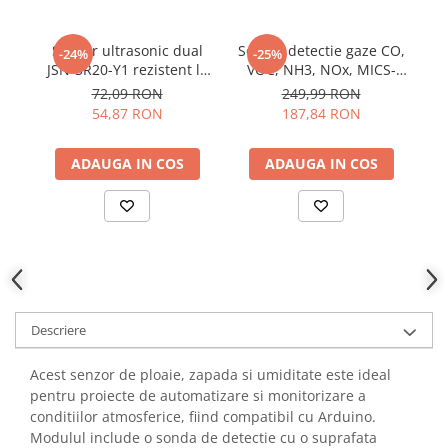
YAHBOOM
Burghie pentru Metal
YATO
Genti pentru Scule si Unelte
Senzor ultrasonic dual
Senzor detectie gaze CO,
-24%
-25%
ZUBR
JSN-SR20-Y1 rezistent la
VOC, NH3, NOx, MICS-
de
Electronica
apa
6814
72,09 RON
249,99 RON
Unelte pentru Electronica
54,87 RON
187,84 RON
Aparate de Sudura in Puncte
ADAUGA IN COS
ADAUGA IN COS
Microscoape Digitale
Osciloscoape Digitale
Generatoare de Semnal
Surse de Laborator
Statii de Lipit
Letcon
Accesorii pentru Lipit
Descriere
Surubelnite de Precizie
Clesti de Precizie
Acest senzor de ploaie, zapada si umiditate este ideal
pentru proiecte de automatizare si monitorizare a
Kituri Electronice
conditiilor atmosferice, fiind compatibil cu Arduino.
Placi de Dezvoltare
Modulul include o sonda de detectie cu o suprafata