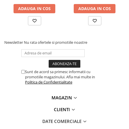
Lanterne
ADAUGA IN COS
ADAUGA IN COS
Lanterne de Cap
Ce contine cutia?
Lanterne de Mana
Lampi Solare
1 x Senzor de ploaie, zapada si umiditate compatibil
Arduino
Proiectoare LED
Newsletter
Nu rata ofertele si promotiile noastre
Aeroterme
Auto
Roboti de Pornire Auto
Microscoape Biologice
Sunt de acord sa primesc informatii cu
promotiile magazinului. Afla mai multe in
Politica de Confidentialitate
MAGAZIN
CLIENTI
DATE COMERCIALE