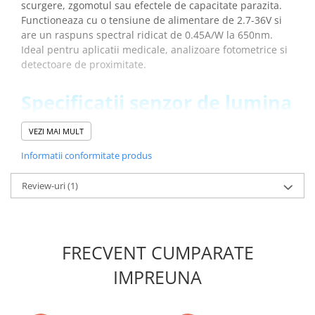
scurgere, zgomotul sau efectele de capacitate parazita.
Placi de Expansiune
Functioneaza cu o tensiune de alimentare de 2.7-36V si
Module Electronice
are un raspuns spectral ridicat de 0.45A/W la 650nm.
Ideal pentru aplicatii medicale, analizoare fotometrice si
Senzori Electronici
detectoare de proximitate.
Componente Electronice
Gadgets
Specificatii senzor de lumina
analogic, CJMCU101 OPT101:
Electrice
VEZI MAI MULT
Acumulatori si Baterii
Model:
CJMCU101 OPT101
Informatii conformitate produs
Acumulatori
Tensiune de alimentare:
2.7V - 36V
Baterii
Fotodioda:
2.29 × 2.29mm
Review-uri
(1)
Distributie Comutatie si Protectie
Raspuns spectral:
0.45A/W la 650nm
Latime de banda:
14kHz
Contoare si Relee Electrice
Rezistor de feedback:
1MΩ intern
Sigurante Automate
Curent de repaus:
120μA
FRECVENT CUMPARATE
Sigurante Fuzibile
Aplicatii:
echipamente medicale, scannere de coduri de
Sigurante Diferentiale RCBO
bare, senzori de proximitate, analizoare fotometrice
IMPREUNA
Protectii diferentiale RCCB
Schema de conectare senzor de lumina
Dispozitive AFDD detectare defect