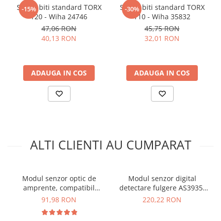
analogic, CJMCU101 OPT101,
arc electric
Set 10 biti standard TORX
Set 10 biti standard TORX
-15%
-30%
T20 - Wiha 24746
T10 - Wiha 35832
Descarcatoare de Supratensiune
compatibil Arduino:
47,06 RON
45,75 RON
Contactoare
40,13 RON
32,01 RON
Blocuri de Distributie
Pentru codul sursa, click
AICI
Tablouri Electrice
Accesorii Tablouri Electrice
ADAUGA IN COS
ADAUGA IN COS
Stabilizatoare de Tensiune
Convertoare de Tensiune
Banda Izolatoare
Panouri Fotovoltaice
Smart Home
ALTI CLIENTI AU CUMPARAT
Intrerupatoare Smart
Prize Inteligente
Modul senzor optic de
Modul senzor digital
Module Smart Home
amprente, compatibil
detectare fulgere AS3935,
Ce contine cutia?
Arduino
3.3V - 5V
Camere Supraveghere
91,98 RON
220,22 RON
1 x Senzor de lumina analogic, CJMCU101 OPT101 cu
Iluminat