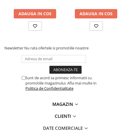
fototioda monolitica
Lanterne
Lanterne de Cap
ADAUGA IN COS
ADAUGA IN COS
Lanterne de Mana
Lampi Solare
Proiectoare LED
Aeroterme
Newsletter
Nu rata ofertele si promotiile noastre
Auto
Roboti de Pornire Auto
Microscoape Biologice
Sunt de acord sa primesc informatii cu
promotiile magazinului. Afla mai multe in
Politica de Confidentialitate
MAGAZIN
CLIENTI
DATE COMERCIALE