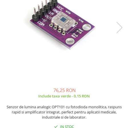
JBC
Termometre
JCD
Camere Termoviziune
JGNE
Sublere
KEYESTUDIO
Micrometre
KNIPEX
Scule si Unelte
KPS
Scule de Mana
LG CHEM
LONGWEI
Clesti de Taiat
MESTEK
Clesti pentru Dezizolat
MICROBIT
Clesti de Sertizare
MURATA
Clesti Multifunctionali
MOLICEL
Clesti Papagal
76,25 RON
MVAVA
Include taxa verde - 0,15 RON
Clesti Autoblocanti
OPTO-EDU
Menghine
Senzor de lumina analogic OPT101 cu fotodioda monolitica, raspuns
PIERGIACOMI
Clesti Electrician 1000V
rapid si amplificator integrat, perfect pentru aplicatii medicale,
industriale si de laborator.
RASPBERRY PI
Surubelnite Simple
RUKO
Surubelnite Electrician 1000V
IN STOC