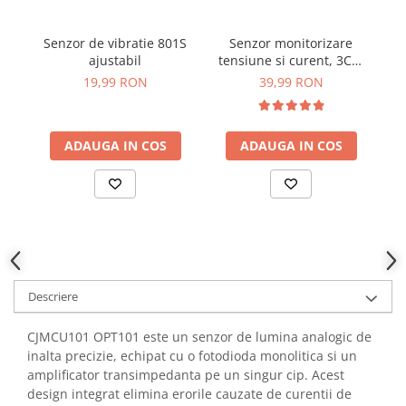
YAHBOOM
Burghie pentru Metal
YATO
Senzor de vibratie 801S
Senzor monitorizare
Mo
Genti pentru Scule si Unelte
ZUBR
ajustabil
tensiune si curent, 3CH,
Electronica
I2C, SMBUS, INA3221
19,99 RON
39,99 RON
Unelte pentru Electronica
Aparate de Sudura in Puncte
ADAUGA IN COS
ADAUGA IN COS
Microscoape Digitale
Osciloscoape Digitale
Generatoare de Semnal
Surse de Laborator
Statii de Lipit
Letcon
Accesorii pentru Lipit
Descriere
Surubelnite de Precizie
CJMCU101 OPT101 este un senzor de lumina analogic de
Clesti de Precizie
inalta precizie, echipat cu o fotodioda monolitica si un
Kituri Electronice
amplificator transimpedanta pe un singur cip. Acest
Placi de Dezvoltare
design integrat elimina erorile cauzate de curentii de