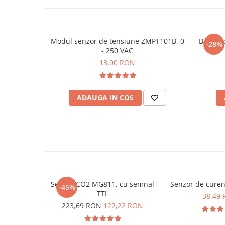
Lanterne
Lanterne de Cap
Lanterne de Mana
Modul senzor de tensiune ZMPT101B, 0
Bara iz
-28%
Lampi Solare
- 250 VAC
13,00 RON
Proiectoare LED
Aeroterme
Auto
ADAUGA IN COS
Roboti de Pornire Auto
Microscoape Biologice
Ce contine cutia?
1 x Senzor curent AC 5A ZMCT103C
Senzor CO2 MG811, cu semnal
Senzor de curen
-45%
TTL
38,49
223,69 RON
122,22 RON