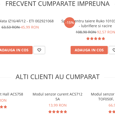
FRECVENT CUMPARATE IMPREUNA
olata IZ16/4F/12 - ETI 002921068
Spray pentru taiere Ruko 1010
-15%
- lubrifiere si racire
63,53 RON
45,99 RON
108,90 RON
92,57 RO
ADAUGA IN COS
ADAUGA IN COS
ALTI CLIENTI AU CUMPARAT
t Hall ACS758
Modul senzor curent ACS712
Modul senzor 
5A
TOF050F,
 RON
13,99 RON
66,