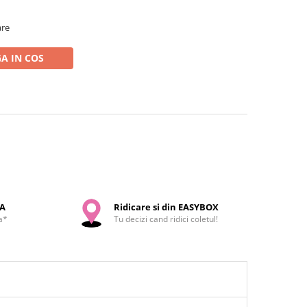
are
A IN COS
SA
Ridicare si din EASYBOX
a*
Tu decizi cand ridici coletul!