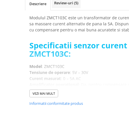
arc electric
Review-uri
(5)
Descriere
Descarcatoare de Supratensiune
Contactoare
Modulul ZMCT103C este un transformator de curent 
sa masoare curent alternativ de pana la 5A. Dispun
Blocuri de Distributie
cu compensare pentru o mai buna acuratete si stabi
Tablouri Electrice
Accesorii Tablouri Electrice
Specificatii senzor curent
Stabilizatoare de Tensiune
ZMCT103C:
Convertoare de Tensiune
Banda Izolatoare
Model
: ZMCT103C
Tensiune de operare
: 5V – 30V
Panouri Fotovoltaice
Curent masurat
: 0 – 5A AC
Smart Home
Amplificator operational
: Da, pentru compensare
Intrerupatoare Smart
Iesire analogica
: Reglabila
VEZI MAI MULT
Dimensiuni PCB
: 38 mm x 18.5 mm
Prize Inteligente
Informatii conformitate produs
Module Smart Home
Schema de conectare senzor curen
Camere Supraveghere
Pentru codul sursa, click
AICI
Iluminat