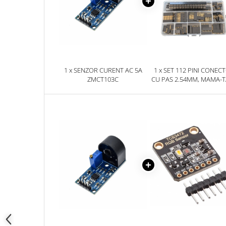
YAHBOOM
Burghie pentru Metal
YATO
Genti pentru Scule si Unelte
ZUBR
Electronica
Unelte pentru Electronica
Aparate de Sudura in Puncte
1 x SENZOR CURENT AC 5A
1 x SET 112 PINI CONEC
ZMCT103C
CU PAS 2.54MM, MAMA-T
Microscoape Digitale
BITMI 12324
Osciloscoape Digitale
Generatoare de Semnal
Surse de Laborator
Statii de Lipit
Letcon
Accesorii pentru Lipit
Surubelnite de Precizie
Clesti de Precizie
Kituri Electronice
Placi de Dezvoltare