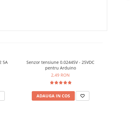
2 5A
Senzor tensiune 0.02445V - 25VDC
Senzor indu
pentru Arduino
2,49 RON
ADAUGA IN COS
ADAU