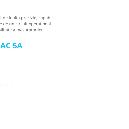
de inalta precizie, capabil
e de un circuit operational
litate a masuratorilor.
 AC 5A
 semnal
t AC 5A ZMCT103C: