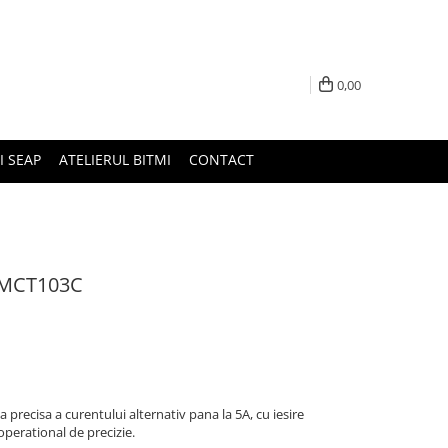
0,00
I SEAP
ATELIERUL BITMI
CONTACT
ZMCT103C
ecisa a curentului alternativ pana la 5A, cu iesire
operational de precizie.