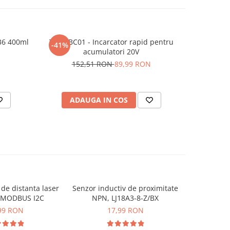
36 400ml
TEH LBC01 - Incarcator rapid pentru
Bara izola
-41%
acumulatori 20V
N
152,51 RON
89,99 RON
ADAUGA IN COS
AD
de distanta laser
Senzor inductiv de proximitate
Senzor ni
 MODBUS I2C
NPN, LJ18A3-8-Z/BX
f
99 RON
17,99 RON