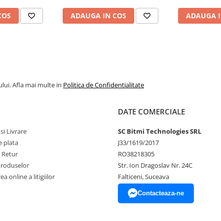
COS
ADAUGA IN COS
ADAUGA I
lui. Afla mai multe in
Politica de Confidentialitate
DATE COMERCIALE
si Livrare
SC Bitmi Technologies SRL
 plata
J33/1619/2017
e Retur
RO38218305
Produselor
Str. Ion Dragoslav Nr. 24C
a online a litigiilor
Falticeni, Suceava
Contacteaza-ne