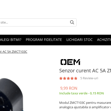
 ALEGI BITMI?
PROGRAM FIDELITATE
LICHIDARI STOC
ACHIZITI
nt AC 5A ZMCT103C
Senzor curent AC 5A 
5 Review-uri
9,99 RON
Include taxa verde - 0,15 RON
Modul ZMCT103C pentru masurarea pr
analogica ajustabila si amplificator 