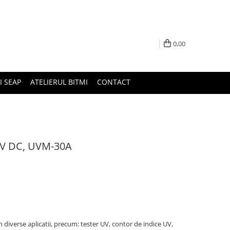
0,00
I SEAP
ATELIERUL BITMI
CONTACT
5V DC, UVM-30A
 diverse aplicatii, precum: tester UV, contor de indice UV,