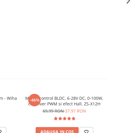
mm - Wiha
Modul control BLDC, 6-28V DC, 0-100W,
Spray pen
-46%
-15%
cu driver PWM si efect Hall, ZS-X12H
69,99 RON
37,97 RON
1
ADAUGA IN COS
AD