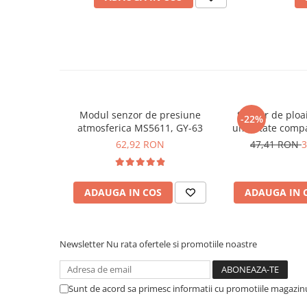
Placi de Expansiune
Module Electronice
Senzori Electronici
Componente Electronice
Gadgets
Electrice
Modul senzor de presiune
Senzor de ploa
-22%
atmosferica MS5611, GY-63
umiditate compa
Acumulatori si Baterii
62,92 RON
47,41 RON
3
Acumulatori
Baterii
Distributie Comutatie si Protectie
ADAUGA IN COS
ADAUGA IN 
Contoare si Relee Electrice
Sigurante Automate
Newsletter
Nu rata ofertele si promotiile noastre
Sigurante Fuzibile
Sigurante Diferentiale RCBO
Protectii diferentiale RCCB
Sunt de acord sa primesc informatii cu promotiile magazinu
Dispozitive AFDD detectare defect