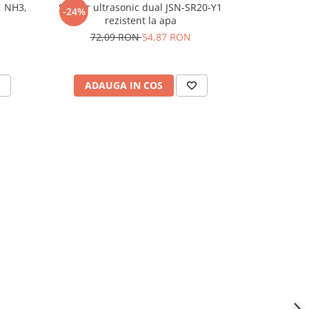
, NH3,
Senzor ultrasonic dual JSN-SR20-Y1
Modul sen
-24%
rezistent la apa
TOF0
72,09 RON
54,87 RON
ADAUGA IN COS
ADAU