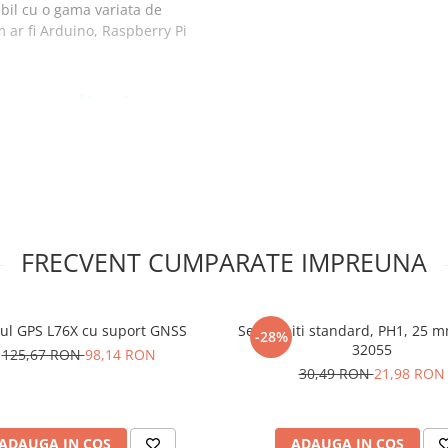
ibil cu o gama variata de
 ar fi Arduino, Raspberry Pi
re radiatie
mA (max.)
FRECVENT CUMPARATE IMPREUNA
l GPS L76X cu suport GNSS
Set 10 biti standard, PH1, 25 
-28%
32055
125,67 RON
98,14 RON
 pini de tip tata care sunt
30,49 RON
21,98 RON
senzor UV :
ADAUGA IN COS
ADAUGA IN COS