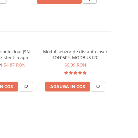
sonic dual JSN-
Modul senzor de distanta laser
Senzor mo
zistent la apa
TOF050F, MODBUS I2C
aer / CO2
Ardui
ON
54,87 RON
66,99 RON
1
N COS
ADAUGA IN COS
ADAUG