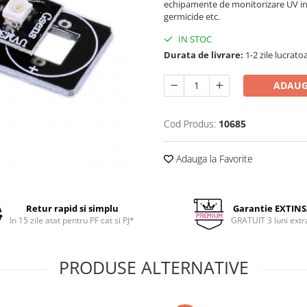
echipamente de monitorizare UV in 
germicide etc.
IN STOC
Durata de livrare:
1-2 zile lucrato
ADAUG
Cod Produs:
10685
Adauga la Favorite
Retur rapid si simplu
Garantie EXTIN
In 15 zile atat pentru PF cat si PJ*
GRATUIT 3 luni extr
PRODUSE ALTERNATIVE