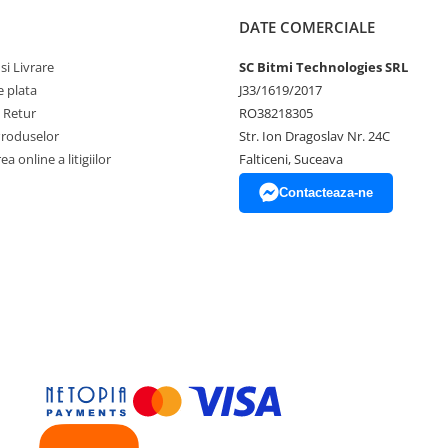
DATE COMERCIALE
si Livrare
SC Bitmi Technologies SRL
 plata
J33/1619/2017
e Retur
RO38218305
Produselor
Str. Ion Dragoslav Nr. 24C
a online a litigiilor
Falticeni, Suceava
Contacteaza-ne