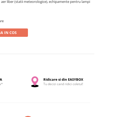
aer liber (statii meteorologice), echipamente pentru lampi
are
A IN COS
SA
Ridicare si din EASYBOX
a*
Tu decizi cand ridici coletul!