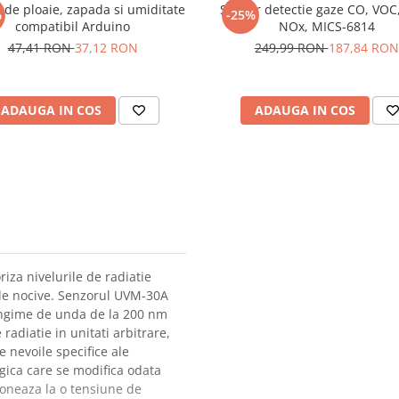
 de ploaie, zapada si umiditate
Senzor detectie gaze CO, VOC
%
-25%
compatibil Arduino
NOx, MICS-6814
47,41 RON
37,12 RON
249,99 RON
187,84 RON
ADAUGA IN COS
ADAUGA IN COS
riza nivelurile de radiatie
ile nocive. Senzorul UVM-30A
lungime de unda de la 200 nm
radiatie in unitati arbitrare,
e nevoile specifice ale
ogica care se modifica odata
oneaza la o tensiune de