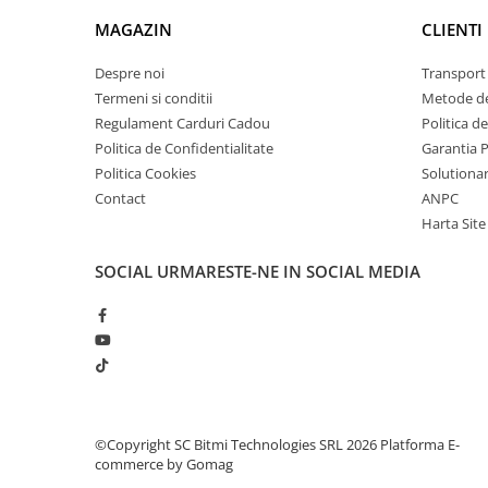
arc electric
MAGAZIN
CLIENTI
Descarcatoare de Supratensiune
Contactoare
Despre noi
Transport 
Blocuri de Distributie
Termeni si conditii
Metode de
Tablouri Electrice
Regulament Carduri Cadou
Politica d
Politica de Confidentialitate
Garantia 
Accesorii Tablouri Electrice
Politica Cookies
Solutionare
Stabilizatoare de Tensiune
Contact
ANPC
Convertoare de Tensiune
Harta Site
Banda Izolatoare
SOCIAL
URMARESTE-NE IN SOCIAL MEDIA
Panouri Fotovoltaice
Idee de proiect:
Smart Home
Intrerupatoare Smart
Prize Inteligente
Module Smart Home
Camere Supraveghere
©Copyright SC Bitmi Technologies SRL 2026
Platforma E-
commerce by Gomag
Iluminat