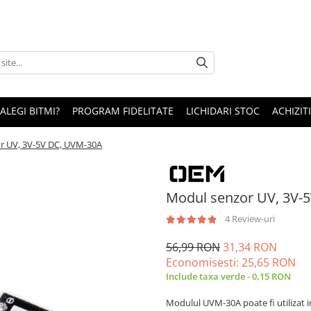
 ALEGI BITMI?
PROGRAM FIDELITATE
LICHIDARI STOC
ACHIZITI
r UV, 3V-5V DC, UVM-30A
Modul senzor UV, 3V-
4 Review-uri
56,99 RON
31,34 RON
Economisesti:
25,65
RON
Include taxa verde - 0,15 RON
Modulul UVM-30A poate fi utilizat in