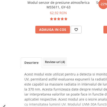
Modul senzor de presiune atmosferica
Senzor
-22
SCHRACK TECHNIK
Seturi de Surubelnite
MS5611, GY-63
SAMSUNG
Cuttere
62,92 RON
SUNKKO
Foarfeca Electrician
SANYO
Chei Dinamometrice
SUPERFIRE
ADAUGA IN COS
Chei Fixe
SONOFF
Chei Reglabile
TERMOPASTY
Chei Combinate
TOPDON
Chei Inelare cu Cot
TAXNELE
Rulete
TENPOWER
Nivele cu bula
Review-uri
(4)
Descriere
VICTOR
Truse de Scule
VETO PRO PAC
Scule Electrice
Acest modul este utilizat pentru a detecta si monito
WEICON
UV, permitand astfel evaluarea expunerii la radiati
Unelte Multifunctionale
este capabil sa masoare radiatia in intervalul de 
WERA
Surubelnite Electrice
la 370 nm. Acesta furnizeaza date despre nivelul de 
WIHA
Polizoare
iar interpretarea valorilor se poate face in functie d
WAIT TOOLS
Masini de Gaurit si Insurubat
aplicatiei respective. Acest modul are o iesire anal
WEEEMAKE
cu intensitatea luminii UV. Modulul UVM-30A functi
Accesorii pentru Gaurit