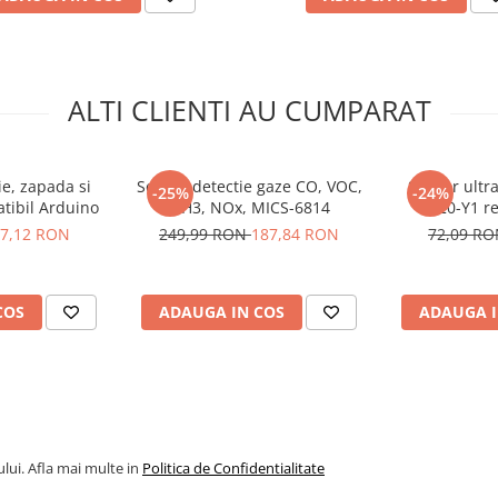
ALTI CLIENTI AU CUMPARAT
ie, zapada si
Senzor detectie gaze CO, VOC,
Senzor ultra
-25%
-24%
tibil Arduino
NH3, NOx, MICS-6814
SR20-Y1 re
7,12 RON
249,99 RON
187,84 RON
72,09 R
COS
ADAUGA IN COS
ADAUGA I
lui. Afla mai multe in
Politica de Confidentialitate