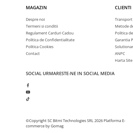
arc electric
MAGAZIN
CLIENTI
Descarcatoare de Supratensiune
Contactoare
Despre noi
Transport 
Blocuri de Distributie
Termeni si conditii
Metode de
Regulament Carduri Cadou
Politica d
Tablouri Electrice
Politica de Confidentialitate
Garantia 
Accesorii Tablouri Electrice
Politica Cookies
Solutionare
Stabilizatoare de Tensiune
Contact
ANPC
Convertoare de Tensiune
Harta Site
Banda Izolatoare
SOCIAL
URMARESTE-NE IN SOCIAL MEDIA
Panouri Fotovoltaice
Smart Home
Intrerupatoare Smart
Prize Inteligente
Module Smart Home
Camere Supraveghere
©Copyright SC Bitmi Technologies SRL 2026
Platforma E-
commerce by Gomag
Iluminat