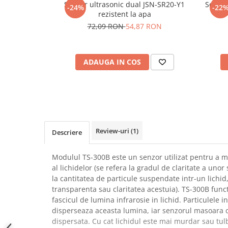
Senzor ultrasonic dual JSN-SR20-Y1
Senzor
-24%
-22
SCHRACK TECHNIK
Seturi de Surubelnite
rezistent la apa
SAMSUNG
Cuttere
72,09 RON
54,87 RON
SUNKKO
Foarfeca Electrician
SANYO
Chei Dinamometrice
SUPERFIRE
ADAUGA IN COS
Chei Fixe
SONOFF
Chei Reglabile
TERMOPASTY
Chei Combinate
TOPDON
Chei Inelare cu Cot
TAXNELE
Rulete
TENPOWER
Nivele cu bula
Review-uri
(1)
Descriere
VICTOR
Truse de Scule
VETO PRO PAC
Scule Electrice
Modulul TS-300B este un senzor utilizat pentru a m
WEICON
al lichidelor (se refera la gradul de claritate a unor
Unelte Multifunctionale
la cantitatea de particule suspendate intr-un lichid
WERA
Surubelnite Electrice
transparenta sau claritatea acestuia). TS-300B fun
WIHA
Polizoare
fascicul de lumina infrarosie in lichid. Particulele i
WAIT TOOLS
disperseaza aceasta lumina, iar senzorul masoara 
Masini de Gaurit si Insurubat
WEEEMAKE
dispersata. Cu cat lichidul este mai murdar sau tul
Accesorii pentru Gaurit