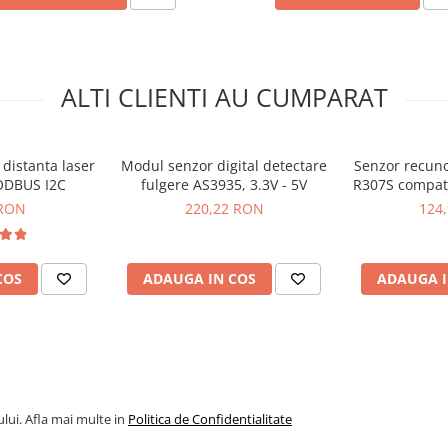
ALTI CLIENTI AU CUMPARAT
distanta laser
Modul senzor digital detectare
Senzor recun
ODBUS I2C
fulgere AS3935, 3.3V - 5V
R307S compatib
 RON
220,22 RON
124
COS
ADAUGA IN COS
ADAUGA I
lui. Afla mai multe in
Politica de Confidentialitate