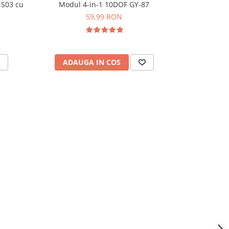
MS03 cu
Modul 4-in-1 10DOF GY-87
Senzor d
59,99 RON
ADAUGA IN COS
ADAU