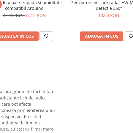
 de ploaie, zapada si umiditate
Senzor de miscare radar HW-
%
compatibil Arduino
detectie 360°
47,41 RON
37,12 RON
13,00 RON
ADAUGA IN COS
ADAUGA IN COS
asura gradul de turbiditate
 substante lichide, adica
, care pot afecta
ctioneaza prin emiterea unui
n suspensie din lichid
cantitatea de lumina
bure, cu atat va fi mai mare