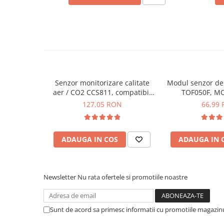
Placi de Expansiune
Module Electronice
Senzori Electronici
Componente Electronice
Gadgets
Senzor monitorizare calitate
Modul senzor de 
Electrice
aer / CO2 CCS811, compatibil
TOF050F, M
Acumulatori si Baterii
Arduino, Keyestudio
127,05 RON
66,99
Acumulatori
Baterii
Distributie Comutatie si Protectie
ADAUGA IN COS
ADAUGA IN 
Contoare si Relee Electrice
Sigurante Automate
Newsletter
Nu rata ofertele si promotiile noastre
Sigurante Fuzibile
Sigurante Diferentiale RCBO
Protectii diferentiale RCCB
Sunt de acord sa primesc informatii cu promotiile magazinu
Dispozitive AFDD detectare defect