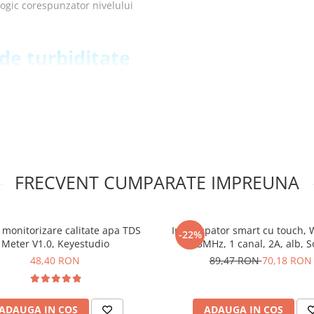
logic corespunzator nivelului
de turbiditate
corespunzator poate fi
FRECVENT CUMPARATE IMPREUNA
monitorizare calitate apa TDS
Intrerupator smart cu touch, W
-22%
Meter V1.0, Keyestudio
433MHz, 1 canal, 2A, alb, S
T2EU1C-TX
48,40 RON
89,47 RON
70,18 RON
ADAUGA IN COS
ADAUGA IN COS