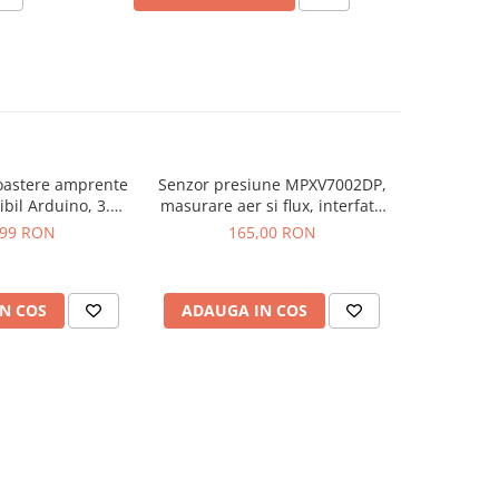
oastere amprente
Senzor presiune MPXV7002DP,
Modul sen
il Arduino, 3.3 -
masurare aer si flux, interfata
GY-614V3,
5V
analogica
,99 RON
165,00 RON
1
N COS
ADAUGA IN COS
ADAUG