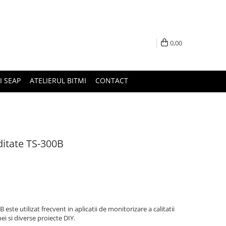
0,00
I SEAP
ATELIERUL BITMI
CONTACT
ditate TS-300B
ste utilizat frecvent in aplicatii de monitorizare a calitatii
apei si diverse proiecte DIY.