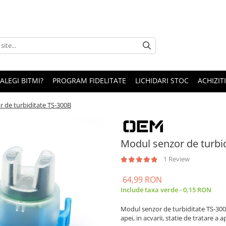
 ALEGI BITMI?
PROGRAM FIDELITATE
LICHIDARI STOC
ACHIZITI
 de turbiditate TS-300B
Modul senzor de turbi
1 Review
64,99 RON
Include taxa verde - 0,15 RON
Modul senzor de turbiditate TS-300B e
apei, in acvarii, statie de tratare a 