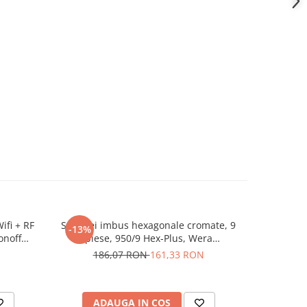
ifi + RF
Set chei imbus hexagonale cromate, 9
TEH LW500
-13%
-34%
onoff
piese, 950/9 Hex-Plus, Wera
impact 
05022102001
186,07 RON
161,33 RON
45
ADAUGA IN COS
AD