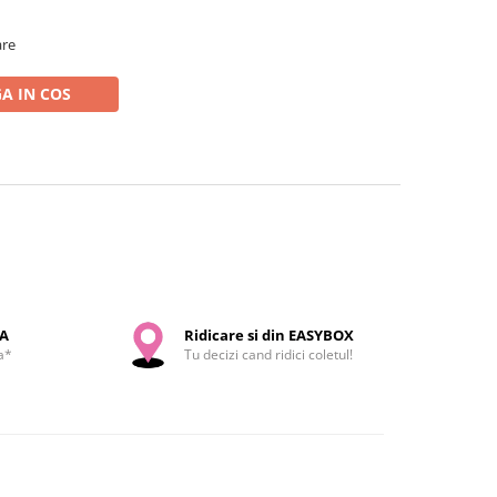
are
A IN COS
SA
Ridicare si din EASYBOX
a*
Tu decizi cand ridici coletul!