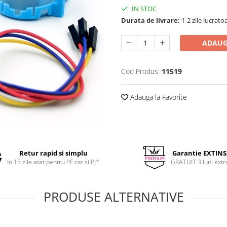
IN STOC
Durata de livrare:
1-2 zile lucrato
ADAUG
Cod Produs:
11519
Adauga la Favorite
Retur rapid si simplu
Garantie EXTIN
In 15 zile atat pentru PF cat si PJ*
GRATUIT 3 luni extr
PRODUSE ALTERNATIVE