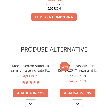
Economisesti
5,95 RON
CUMPARA-LE IMPREUNA
PRODUSE ALTERNATIVE
Modul senzor sunet cu
Senzor ultrasonic dual
-24%
sensibilitate ridicata KY-
JSN-SR20-Y1 rezistent la
037
apa
4,99 RON
72,09 RON
54,87 RON
ADAUGA IN COS
ADAUGA IN COS