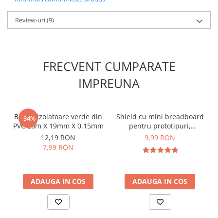
Dimensiuni:
32 x 17 x 15 mm
Greutate totala:
0.005 kg
Review-uri
(9)
INFORMARE:
Acest modul este furnizat cu pini de tip tata
care sunt lipiti!
FRECVENT CUMPARATE
Schema conectare modul senzor sunet
IMPREUNA
LM393 :
Pentru codul sursa, click
AICI
Banda izolatoare verde din
Shield cu mini breadboard
-34%
PVC 20m X 19mm X 0.15mm
pentru prototipuri,
compatibil Arduino UNO R3
12,19 RON
9,99 RON
7,99 RON
ADAUGA IN COS
ADAUGA IN COS