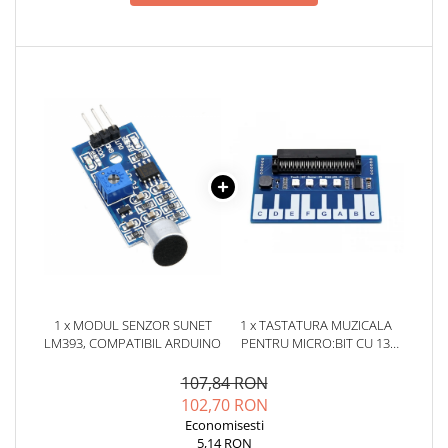
1 x MODUL SENZOR SUNET
1 x TASTATURA MUZICALA
LM393, COMPATIBIL ARDUINO
PENTRU MICRO:BIT CU 13
TASTE SI 4 LED-URI WS2812B
RGB
107,84 RON
102,70 RON
Economisesti
5,14 RON