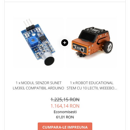
YAHBOOM
YATO
ZUBR
1 x MODUL SENZOR SUNET
1 x ROBOT EDUCATIONAL
LM393, COMPATIBIL ARDUINO
STEM CU 10 LECTII, WEEEBOT
MINI 181008
1.225,15 RON
1.164,14 RON
Economisesti
61,01 RON
CUMPARA-LE IMPREUNA