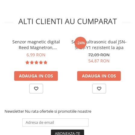
ALTI CLIENTI AU CUMPARAT
Ce contine cutia?
Senzor magnetic digital
Senzor ultrasonic dual JSN-
-24%
Reed Magnetron,
SR20-Y1 rezistent la apa
1x Modul senzor sunet cu microfon integrat
compatibil Arduino
6,99 RON
72,09 RON
54,87 RON
ADAUGA IN COS
ADAUGA IN COS
Newsletter
Nu rata ofertele si promotiile noastre