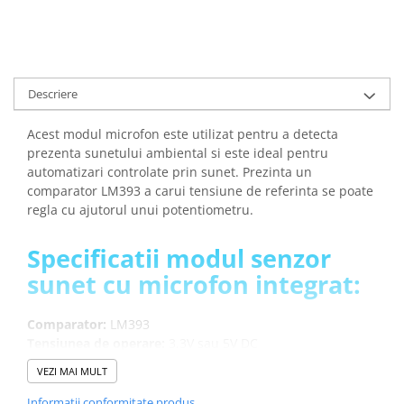
Descriere
Acest modul microfon este utilizat pentru a detecta
prezenta sunetului ambiental si este ideal pentru
automatizari controlate prin sunet. Prezinta un
comparator LM393 a carui tensiune de referinta se poate
regla cu ajutorul unui potentiometru.
Specificatii modul senzor
sunet cu microfon integrat:
Comparator:
LM393
Tensiunea de operare:
3.3V sau 5V DC
Consum curent:
max. 20mA
VEZI MAI MULT
Iesire:
digitala (0 si 1; inalta si joasa)
Sensibilitate:
reglabila prin potentiometru
Informatii conformitate produs