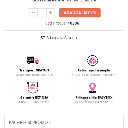
SCHRACK TECHNIK
SAMSUNG
ADAUGA IN COS
SUNKKO
Cod Produs:
10396
SANYO
SUPERFIRE
Adauga la Favorite
SONOFF
TERMOPASTY
TOPDON
TAXNELE
Transport GRATUIT
Retur rapid si simplu
TENPOWER
La comenzi peste 500 RON
In 15 zile atat pentru PF cat si PJ*
VICTOR
VETO PRO PAC
WEICON
Garantie EXTINSA
Ridicare si din EASYBOX
WERA
GRATUIT 3 luni extra*
Tu decizi cand ridici coletul!
WIHA
WAIT TOOLS
PACHETE SI PROMOTII
WEEEMAKE