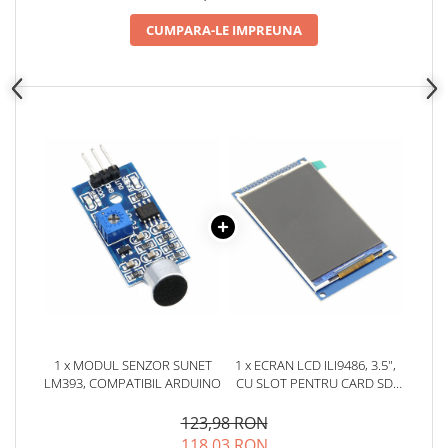
CUMPARA-LE IMPREUNA
1 x MODUL SENZOR SUNET
1 x ECRAN LCD ILI9486, 3.5",
LM393, COMPATIBIL ARDUINO
CU SLOT PENTRU CARD SD,
COMPATIBIL ARDUINO
UNO/MEGA
123,98 RON
118,03 RON