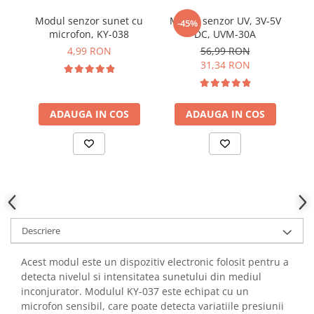
YAHBOOM
Burghie pentru Metal
Modul senzor sunet cu
Modul senzor UV, 3V-5V
-45%
YATO
microfon, KY-038
DC, UVM-30A
Genti pentru Scule si Unelte
ZUBR
4,99 RON
56,99 RON
Electronica
31,34 RON
Unelte pentru Electronica
Aparate de Sudura in Puncte
ADAUGA IN COS
ADAUGA IN COS
Microscoape Digitale
Osciloscoape Digitale
Generatoare de Semnal
Surse de Laborator
Statii de Lipit
Letcon
Accesorii pentru Lipit
Descriere
Surubelnite de Precizie
Clesti de Precizie
Acest modul este un dispozitiv electronic folosit pentru a
detecta nivelul si intensitatea sunetului din mediul
Kituri Electronice
inconjurator. Modulul KY-037 este echipat cu un
Placi de Dezvoltare
microfon sensibil, care poate detecta variatiile presiunii