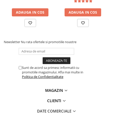
Lanterne
Lanterne de Cap
ADAUGA IN COS
ADAUGA IN COS
Lanterne de Mana
Ce contine cutia?
Lampi Solare
Proiectoare LED
1x Modul senzor sunet cu sensibilitate ridicata KY-037
Aeroterme
Newsletter
Nu rata ofertele si promotiile noastre
Auto
Roboti de Pornire Auto
Microscoape Biologice
Sunt de acord sa primesc informatii cu
promotiile magazinului. Afla mai multe in
Politica de Confidentialitate
MAGAZIN
CLIENTI
DATE COMERCIALE