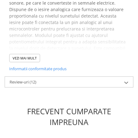
sonore, pe care le converteste in semnale electrice.
Placi de Expansiune
Dispune de o iesire analogica care furnizeaza o valoare
Module Electronice
proportionala cu nivelul sunetului detectat. Aceasta
iesire poate fi conectata la un pin analogic al unui
Senzori Electronici
microcontroler pentru prelucrarea si interpretarea
Componente Electronice
semnalelor. Modulul poate fi ajustat cu ajutorul
potentiometrului integrat pentru a adapta sensibilitatea
Gadgets
la nivelul dorit de detectare a sunetului. Este compatibil
Electrice
cu platformele populare de dezvoltare precum Arduino si
VEZI MAI MULT
Acumulatori si Baterii
Raspberry Pi.
Informatii conformitate produs
Acumulatori
Specificatii modul senzor
Baterii
Review-uri
(12)
sunet cu sensibilitate
Distributie Comutatie si Protectie
ridicata KY-037:
Contoare si Relee Electrice
Sigurante Automate
FRECVENT CUMPARATE
Comparator:
LM393
Sigurante Fuzibile
Microfon:
cu condensator electret CMA-6542PF
Sigurante Diferentiale RCBO
IMPREUNA
Tensiunea de operare:
3.3V sau 5V DC
Protectii diferentiale RCCB
Consum curent:
0.5mA
Dispozitive AFDD detectare defect
Sensibilitate microfon:
-42 / ±3 Dba la 1KHz