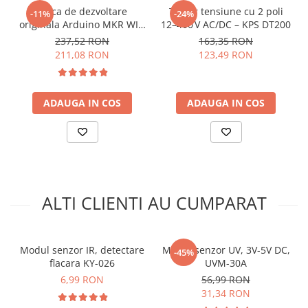
arc electric
Frecventa de raspuns:
100 - 10000 Hz
Placa de dezvoltare
Tester tensiune cu 2 poli
-11%
-24%
Dimensiuni:
47 x 17 x 10 mm
Descarcatoare de Supratensiune
originala Arduino MKR WIFI
12–400 V AC/DC – KPS DT200
Greutate totala:
0.004 kg
1010
237,52 RON
163,35 RON
Contactoare
211,08 RON
123,49 RON
Blocuri de Distributie
INFORMARE:
Acest modul este furnizat cu un set de pini
Tablouri Electrice
de tip tata care sunt lipiti!
Accesorii Tablouri Electrice
ADAUGA IN COS
ADAUGA IN COS
Schema de conectare senzor KY-037,
Stabilizatoare de Tensiune
compatibil Arduino:
Convertoare de Tensiune
Banda Izolatoare
Pentru codul sursa, click
AICI
Panouri Fotovoltaice
Smart Home
ALTI CLIENTI AU CUMPARAT
Intrerupatoare Smart
Prize Inteligente
Modul senzor IR, detectare
Modul senzor UV, 3V-5V DC,
-45%
Module Smart Home
flacara KY-026
UVM-30A
Camere Supraveghere
6,99 RON
56,99 RON
31,34 RON
Iluminat