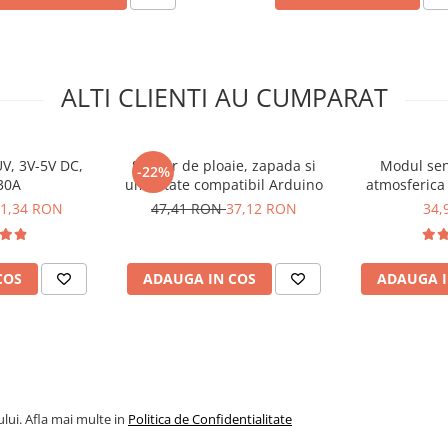
ALTI CLIENTI AU CUMPARAT
V, 3V-5V DC,
Senzor de ploaie, zapada si
Modul sen
-22%
30A
umiditate compatibil Arduino
atmosferica
1,34 RON
47,41 RON
37,12 RON
34,
COS
ADAUGA IN COS
ADAUGA I
1
lui. Afla mai multe in
Politica de Confidentialitate