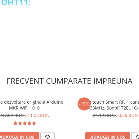
 DHT11:
FRECVENT CUMPARATE IMPREUNA
 tata care sunt lipiti!
 temperatura si
de dezvoltare originala Arduino
Buton touch Smart RF, 1 cana
-15%
MKR WIFI 1010
433MHz, Sonoff T2EU1C-
237,52 RON
211,08 RON
24,19 RON
20,56 RON
ADAUGA IN COS
ADAUGA IN COS