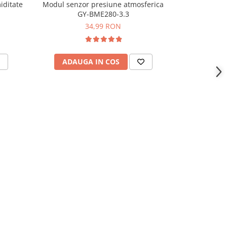
iditate
Modul senzor presiune atmosferica
Senzor ultr
-24%
GY-BME280-3.3
r
34,99 RON
72,
ADAUGA IN COS
ADAU