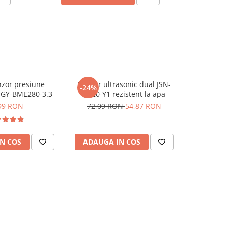
zor presiune
Senzor ultrasonic dual JSN-
Modul se
-24%
 GY-BME280-3.3
SR20-Y1 rezistent la apa
99 RON
72,09 RON
54,87 RON
N COS
ADAUGA IN COS
ADAUG