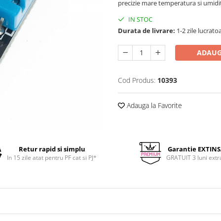
precizie mare temperatura si umidi
IN STOC
Durata de livrare:
1-2 zile lucrato
ADAUG
Cod Produs:
10393
Adauga la Favorite
Retur rapid si simplu
Garantie EXTIN
In 15 zile atat pentru PF cat si PJ*
GRATUIT 3 luni extr