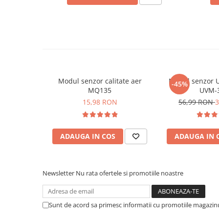
arc electric
Descarcatoare de Supratensiune
Contactoare
Blocuri de Distributie
Tablouri Electrice
Accesorii Tablouri Electrice
Stabilizatoare de Tensiune
Modul senzor calitate aer
Modul senzor U
-45%
MQ135
UVM-
Convertoare de Tensiune
15,98 RON
56,99 RON
3
Banda Izolatoare
Panouri Fotovoltaice
ADAUGA IN COS
ADAUGA IN 
Smart Home
Intrerupatoare Smart
Ce contine cutia?
Prize Inteligente
Newsletter
Nu rata ofertele si promotiile noastre
Module Smart Home
1x Modul senzor de temperatura si umiditate DHT1
1x Set 3 fire tip mama
Camere Supraveghere
Sunt de acord sa primesc informatii cu promotiile magazinu
Iluminat