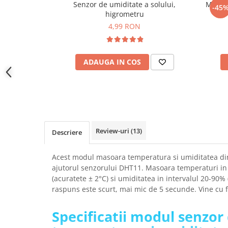
Senzor de umiditate a solului,
Modul
YAHBOOM
-45
Burghie pentru Metal
higrometru
YATO
Genti pentru Scule si Unelte
4,99 RON
ZUBR
Electronica
Unelte pentru Electronica
ADAUGA IN COS
Aparate de Sudura in Puncte
Microscoape Digitale
Osciloscoape Digitale
Generatoare de Semnal
Surse de Laborator
Review-uri
(13)
Descriere
Statii de Lipit
Letcon
Acest modul masoara temperatura si umiditatea di
Accesorii pentru Lipit
ajutorul senzorului DHT11. Masoara temperaturi in i
Surubelnite de Precizie
(acuratete ± 2°C) si umiditatea in intervalul 20-90%
raspuns este scurt, mai mic de 5 secunde. Vine cu 
Clesti de Precizie
Kituri Electronice
Specificatii modul senzor
Placi de Dezvoltare