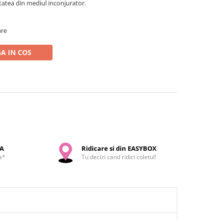
tatea din mediul inconjurator.
are
A IN COS
SA
Ridicare si din EASYBOX
a*
Tu decizi cand ridici coletul!