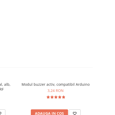
l, alb,
Modul buzzer activ, compatibil Arduino
Lama de r
-13%
RF
3,24 RON
5
ADAUGA IN COS
AD