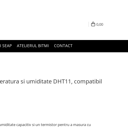
0,00
I SEAP
ATELIERUL BITMI
CONTACT
ratura si umiditate DHT11, compatibil
miditate capacitiv si un termistor pentru a masura cu