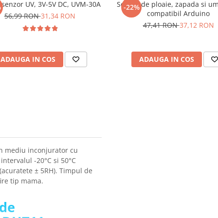
 senzor UV, 3V-5V DC, UVM-30A
Senzor de ploaie, zapada si um
%
-22%
compatibil Arduino
56,99 RON
31,34 RON
47,41 RON
37,12 RON
ADAUGA IN COS
ADAUGA IN COS
n mediu inconjurator cu
ntervalul -20°C si 50°C
 (acuratete ± 5RH). Timpul de
fire tip mama.
 de