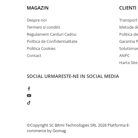
Lanterne
MAGAZIN
CLIENTI
Lanterne de Cap
Despre noi
Transport 
Lanterne de Mana
Termeni si conditii
Metode de
Lampi Solare
Regulament Carduri Cadou
Politica d
Proiectoare LED
Politica de Confidentialitate
Garantia 
Aeroterme
Politica Cookies
Solutionare
Contact
ANPC
Auto
Harta Site
Roboti de Pornire Auto
Microscoape Biologice
SOCIAL
URMARESTE-NE IN SOCIAL MEDIA
©Copyright SC Bitmi Technologies SRL 2026
Platforma E-
commerce by Gomag