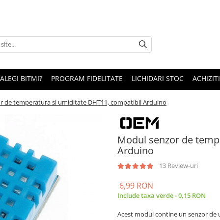
 ALEGI BITMI?
PROGRAM FIDELITATE
LICHIDARI STOC
ACHIZITI
 de temperatura si umiditate DHT11, compatibil Arduino
Modul senzor de tempe
Arduino
13 Review-uri
6,99 RON
Include taxa verde - 0,15 RON
Acest modul contine un senzor de u