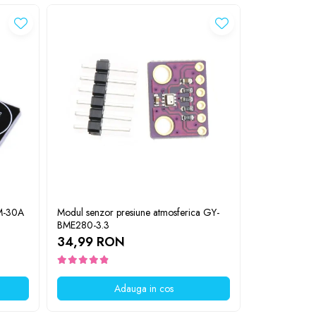
M-30A
Modul senzor presiune atmosferica GY-
Senzor monitor
BME280-3.3
3CH, I2C, S
34,99 RON
39,99 R
Adauga in cos