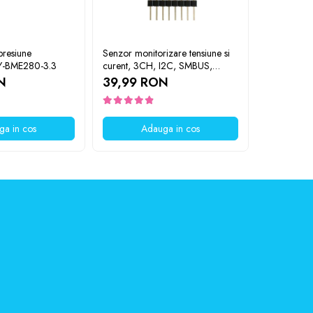
presiune
Senzor monitorizare tensiune si
Modul senz
GY-BME280-3.3
curent, 3CH, I2C, SMBUS,
TCS230
INA3221
N
39,99 RON
40,49 
ga in cos
Adauga in cos
A