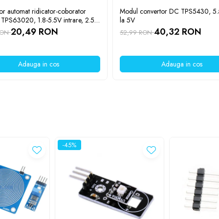
or automat ridicator-coborator
Modul convertor DC TPS5430, 5
ilatorului
e TPS63020, 1.8-5.5V intrare, 2.5V
la 5V
20,49 RON
40,32 RON
RON
52,99 RON
Adauga in cos
Adauga in cos
-45%