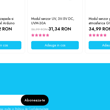
 zapada si
Modul senzor UV, 3V-5V DC,
Modul senzor 
il Arduino
UVM-30A
atmosferica 
2 RON
31,34 RON
34,99 RO
56,99 RON
n cos
Adauga in cos
Adau
mai multe in
Politica de Confidentialitate