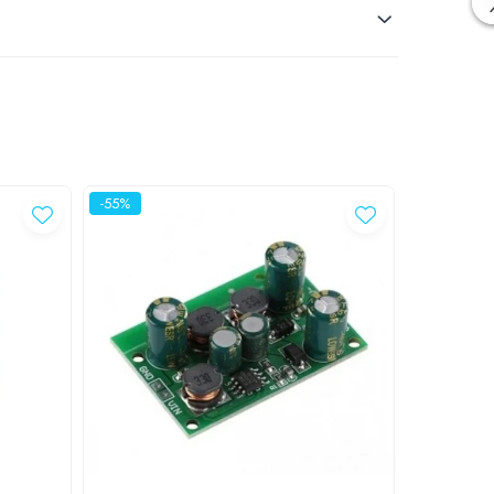
-55%
-15%