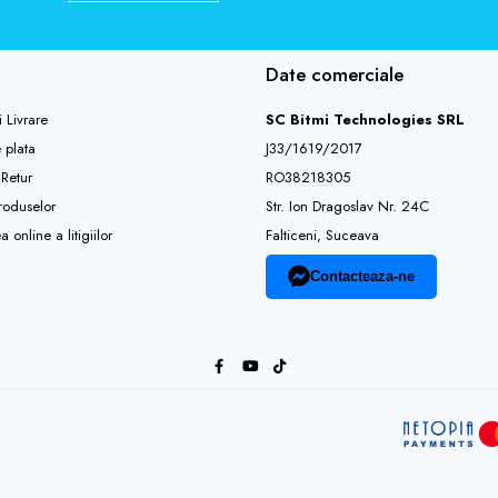
Date comerciale
i Livrare
SC Bitmi Technologies SRL
 plata
J33/1619/2017
 Retur
RO38218305
roduselor
Str. Ion Dragoslav Nr. 24C
 online a litigiilor
Falticeni, Suceava
Contacteaza-ne