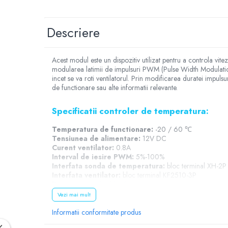
YAHBOOM
Burghie pentru Metal
YATO
Genti pentru Scule si Unelte
Descriere
ZUBR
Electronica
Unelte pentru Electronica
Acest modul este un dispozitiv utilizat pentru a controla vitez
modularea latimii de impulsuri PWM (Pulse Width Modulation)
Aparate de Sudura in Puncte
incet se va roti ventilatorul. Prin modificarea duratei impul
Microscoape Digitale
de functionare sau alte informatii relevante.
Osciloscoape Digitale
Generatoare de Semnal
Specificatii controler de temperatura:
Surse de Laborator
Temperatura de functionare:
-20 / 60 ℃
Statii de Lipit
Tensiunea de alimentare:
12V DC
Curent ventilator:
0.8A
Letcon
Interval de iesire PWM:
5%-100%
Accesorii pentru Lipit
Interfata sonda de temperatura:
bloc terminal XH-2P
Interfata ventilator:
bloc terminal KF2510-3P
Surubelnite de Precizie
Dimensiuni:
48 x 18 x 8 mm
Clesti de Precizie
Greutate totala:
0.013g
Vezi mai mult
Kituri Electronice
Schema de conectare modul senzor de
Informatii conformitate produs
Placi de Dezvoltare