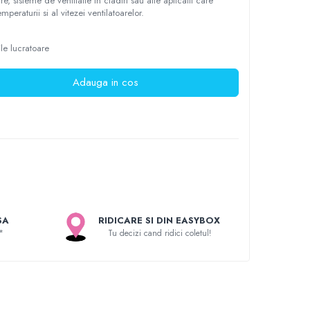
e, sisteme de ventilatie in cladiri sau alte aplicatii care
mperaturii si al vitezei ventilatoarelor.
ile lucratoare
Adauga in cos
SA
RIDICARE SI DIN EASYBOX
*
Tu decizi cand ridici coletul!