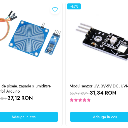
-45%
 de ploaie, zapada si umiditate
Modul senzor UV, 3V-5V DC, UV
ibil Arduino
31,34 RON
56,99 RON
37,12 RON
 RON
Adauga in cos
Adauga in cos