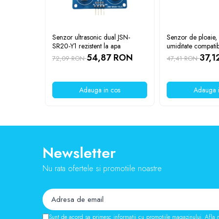
Lanterne
Lanterne de Cap
Lanterne de Mana
Senzor ultrasonic dual JSN-
Senzor de ploaie,
SR20-Y1 rezistent la apa
umiditate compatib
Lampi Solare
54,87 RON
37,1
72,09 RON
47,41 RON
Proiectoare LED
Aeroterme
Auto
Adauga in cos
Adauga i
Roboti de Pornire Auto
Microscoape Biologice
Newsletter
Nu rata ofertele si promotiile noastre
Sunt de acord sa primesc informatii cu promotiile magazinului. Afla 