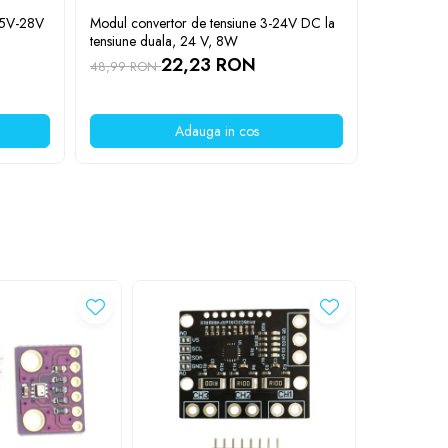
.5V-28V
Modul convertor de tensiune 3-24V DC la
Intrerupat
tensiune duala, 24 V, 8W
AMPARO, 6
AM61810
22,23 RON
48,99 RON
15,99 RO
Adauga in cos