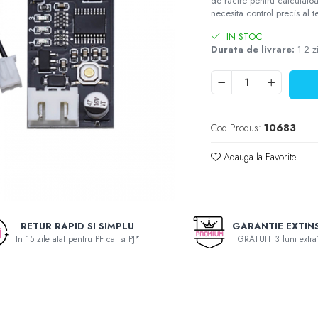
de racire pentru calculatoar
necesita control precis al te
IN STOC
Durata de livrare:
1-2 z
Cod Produs:
10683
Adauga la Favorite
RETUR RAPID SI SIMPLU
GARANTIE EXTIN
In 15 zile atat pentru PF cat si PJ*
GRATUIT 3 luni extra