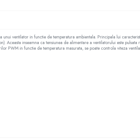
a unui ventilator in functie de temperatura ambientala. Principala lui caracteristi
. Aceasta inseamna ca tensiunea de alimentare a ventilatorului este pulsata r
surilor PWM in functie de temperatura masurata, se poate controla viteza ventila
 temperatura pentru reglarea turatiei motorulu