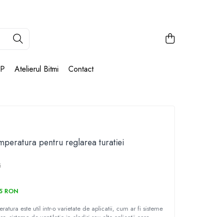
AP
Atelierul Bitmi
Contact
peratura pentru reglarea turatiei
i
15 RON
tura este util intr-o varietate de aplicatii, cum ar fi sisteme