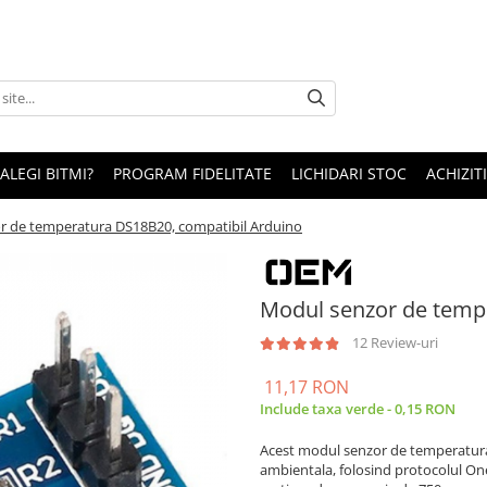
 ALEGI BITMI?
PROGRAM FIDELITATE
LICHIDARI STOC
ACHIZITI
r de temperatura DS18B20, compatibil Arduino
Modul senzor de temp
12 Review-uri
11,17 RON
Include taxa verde - 0,15 RON
Acest modul senzor de temperatur
ambientala, folosind protocolul OneW