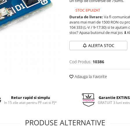
un timp de conversie de 750ms.
STOC EPUIZAT
Durata de livrare:
Va fi comunicat
avans mai mari de 1500 RON cu prod
104 333 (L-V / 9-17:30) si te ajutam 
stoc? Apasa butonul de mai jos ⬇A
ALERTA STOC
Cod Produs:
10386
Adauga la Favorite
Retur rapid si simplu
Garantie EXTIN
In 15 zile atat pentru PF cat si PJ*
GRATUIT 3 luni extr
PRODUSE ALTERNATIVE