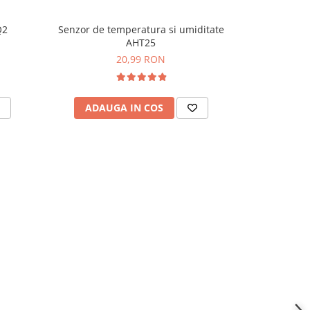
Q2
Senzor de temperatura si umiditate
Senzor mo
AHT25
curent, 3C
20,99 RON
ADAUGA IN COS
ADAU