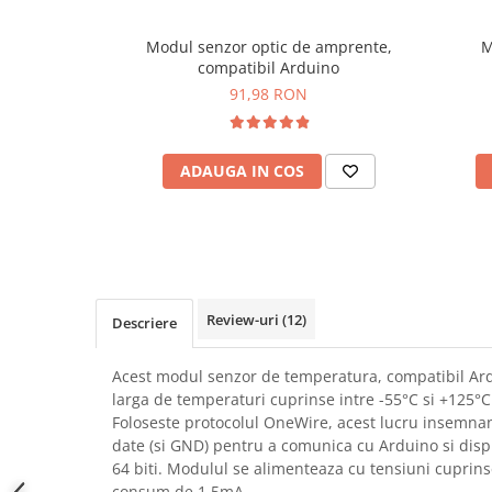
SCHRACK TECHNIK
Seturi de Surubelnite
Modul senzor optic de amprente,
M
SAMSUNG
Cuttere
compatibil Arduino
SUNKKO
Foarfeca Electrician
91,98 RON
SANYO
Chei Dinamometrice
SUPERFIRE
Chei Fixe
SONOFF
Chei Reglabile
ADAUGA IN COS
TERMOPASTY
Chei Combinate
TOPDON
Chei Inelare cu Cot
TAXNELE
Rulete
TENPOWER
Nivele cu bula
VICTOR
Truse de Scule
Review-uri
(12)
Descriere
VETO PRO PAC
Scule Electrice
WEICON
Unelte Multifunctionale
Acest modul senzor de temperatura, compatibil A
WERA
Surubelnite Electrice
larga de temperaturi cuprinse intre -55°C si +125°C
WIHA
Foloseste protocolul OneWire, acest lucru insemnan
Polizoare
date (si GND) pentru a comunica cu Arduino si di
WAIT TOOLS
Masini de Gaurit si Insurubat
64 biti. Modulul se alimenteaza cu tensiuni cuprinse
WEEEMAKE
Accesorii pentru Gaurit
consum de 1.5mA.