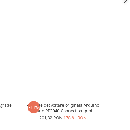
 grade
Placa de dezvoltare originala Arduino
Surubelnit
-11%
-25%
Nano RP2040 Connect, cu pini
de bit
201,32 RON
178,81 RON
20