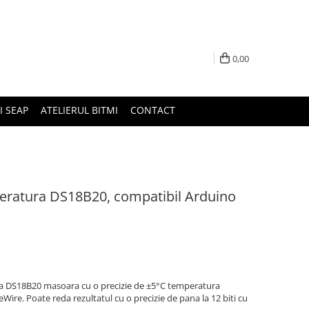
0,00
I SEAP
ATELIERUL BITMI
CONTACT
eratura DS18B20, compatibil Arduino
a DS18B20 masoara cu o precizie de ±5°C temperatura
ire. Poate reda rezultatul cu o precizie de pana la 12 biti cu