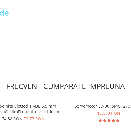
 de
 tata care sunt lipiti!
FRECVENT CUMPARATE IMPREUNA
0 :
belnita Slotted 1 VDE 6.5 mm
Servomotor LD-3015MG, 270
ish® slimFix pentru electricieni
139,98 RON
Wiha 10155
74,38 RON
73,77 RON