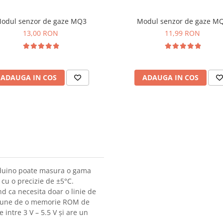
odul senzor de gaze MQ3
Modul senzor de gaze M
13,00 RON
11,99 RON
ADAUGA IN COS
ADAUGA IN COS
rduino poate masura o gama
 cu o precizie de ±5°C.
d ca necesita doar o linie de
spune de o memorie ROM de
 intre 3 V – 5.5 V și are un