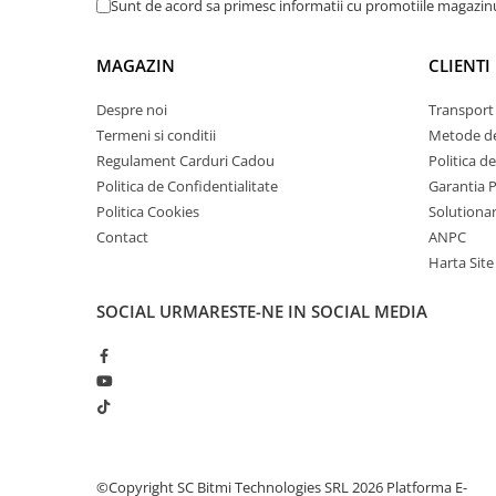
Sunt de acord sa primesc informatii cu promotiile magazinu
arc electric
Descarcatoare de Supratensiune
MAGAZIN
CLIENTI
Contactoare
Blocuri de Distributie
Despre noi
Transport 
Tablouri Electrice
Termeni si conditii
Metode de
Accesorii Tablouri Electrice
Regulament Carduri Cadou
Politica d
Ce contine cutia?
Stabilizatoare de Tensiune
Politica de Confidentialitate
Garantia 
Politica Cookies
Solutionare
Convertoare de Tensiune
1x Modul senzor de temperatura DS18B20
Contact
ANPC
Banda Izolatoare
Harta Site
Panouri Fotovoltaice
SOCIAL
URMARESTE-NE IN SOCIAL MEDIA
Smart Home
Intrerupatoare Smart
Prize Inteligente
Module Smart Home
Camere Supraveghere
Iluminat
©Copyright SC Bitmi Technologies SRL 2026
Platforma E-