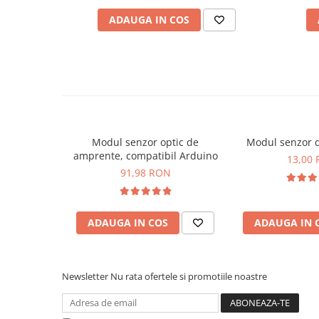
Placi de Expansiune
ADAUGA IN COS
Module Electronice
Senzori Electronici
Componente Electronice
Gadgets
Electrice
Acumulatori si Baterii
Modul senzor optic de
Modul senzor 
amprente, compatibil Arduino
13,00
Acumulatori
91,98 RON
Baterii
Distributie Comutatie si Protectie
Idee de proiect:
Contoare si Relee Electrice
ADAUGA IN COS
ADAUGA IN 
Sigurante Automate
In Atelierul Bitmi gasesti toate detaliile, click
AICI
Sigurante Fuzibile
Sigurante Diferentiale RCBO
Newsletter
Nu rata ofertele si promotiile noastre
Protectii diferentiale RCCB
Dispozitive AFDD detectare defect