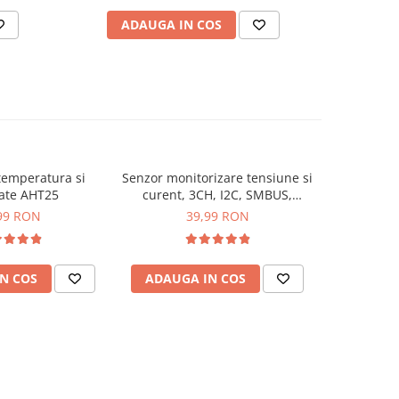
ADAUGA IN COS
AD
temperatura si
Senzor monitorizare tensiune si
Modul 
ate AHT25
curent, 3CH, I2C, SMBUS,
atmosfer
INA3221
99 RON
39,99 RON
N COS
ADAUGA IN COS
ADAUG