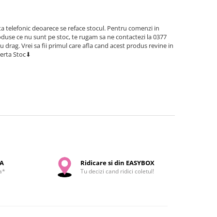
a telefonic deoarece se reface stocul. Pentru comenzi in
use ce nu sunt pe stoc, te rugam sa ne contactezi la 0377
cu drag. Vrei sa fii primul care afla cand acest produs revine in
lerta Stoc⬇
SA
Ridicare si din EASYBOX
a*
Tu decizi cand ridici coletul!