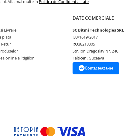
lui. Afla mai multe in
Politica de Confidentialitate
DATE COMERCIALE
si Livrare
SC Bitmi Technologies SRL
 plata
J33/1619/2017
e Retur
RO38218305
Produselor
Str. Ion Dragoslav Nr. 24C
a online a litigiilor
Falticeni, Suceava
Contacteaza-ne