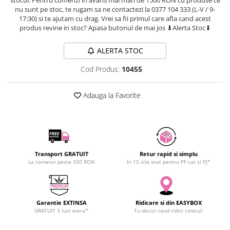
SCHRACK TECHNIK
nu sunt pe stoc, te rugam sa ne contactezi la 0377 104 333 (L-V / 9-
17:30) si te ajutam cu drag. Vrei sa fii primul care afla cand acest
SAMSUNG
produs revine in stoc? Apasa butonul de mai jos ⬇Alerta Stoc⬇
SUNKKO
SANYO
ALERTA STOC
SUPERFIRE
Cod Produs:
10455
SONOFF
TERMOPASTY
Adauga la Favorite
TOPDON
TAXNELE
TENPOWER
VICTOR
Transport GRATUIT
Retur rapid si simplu
VETO PRO PAC
La comenzi peste 500 RON
In 15 zile atat pentru PF cat si PJ*
WEICON
WERA
WIHA
Garantie EXTINSA
Ridicare si din EASYBOX
WAIT TOOLS
GRATUIT 3 luni extra*
Tu decizi cand ridici coletul!
WEEEMAKE