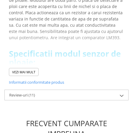
de ploaie. Modulul are doua parti: o placa de detectare a
ploii care este acoperita cu linii de nichel si o placa de
control. Placa actioneaza ca un rezistor a carui rezistenta
variaza in functie de cantitatea de apa de pe suprafata
sa. Cu cat este mai multa apa, cu atat conductivitatea
este mai buna. Sensibilitatea poate fi ajustata cu ajutorul
unui potentiometru. Are integrat un comparator LM393.
Specificatii modul senzor de
ploaie:
VEZI MAI MULT
Tensiunea de operare:
3.3V - 5V DC
Curent de operare:
<3mA
Informatii conformitate produs
Timpul de raspuns:
<100ms
Aria detectie:
<48 mm
Review-uri
(11)
Temperatura de operare:
0°C / +60°C
Temperatura nominala de operare:
+20°C
Dimensiune placa:
5.5 cm x 4.0 cm
Dimensiune modul:
3.2cm x 1.4cm
FRECVENT CUMPARATE
Greutate totala:
0.011 kg