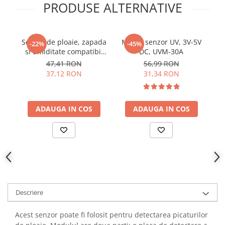
PRODUSE ALTERNATIVE
YAHBOOM
YATO
ZUBR
Senzor de ploaie, zapada
Modul senzor UV, 3V-5V
Se
-22%
-45%
si umiditate compatibil
DC, UVM-30A
V
Arduino
47,41 RON
56,99 RON
37,12 RON
31,34 RON
ADAUGA IN COS
ADAUGA IN COS
Descriere
Acest senzor poate fi folosit pentru detectarea picaturilor