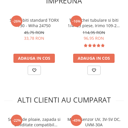
IMPREUNA
INFORMARE:
Acest modul este furnizat cu pini de tip tata
care sunt lipiti!
Set 10 biti standard TORX
Trusa chei tubulare si biti
-26%
-16%
Idee de proiect:
T30 - Wiha 24750
1/4" 23 piese, Irimo 109-23-
4
45,75 RON
114,95 RON
In Atelierul Bitmi gasesti toate detaliile, click
AICI
33,78 RON
96,95 RON
ADAUGA IN COS
ADAUGA IN COS
ALTI CLIENTI AU CUMPARAT
Ce contine cutia?
Senzor de ploaie, zapada si
Modul senzor UV, 3V-5V DC,
1x Modul senzor de ploaie
-22%
-45%
umiditate compatibil
UVM-30A
2x Fire de conectare