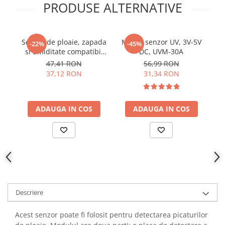
PRODUSE ALTERNATIVE
YAHBOOM
Burghie pentru Metal
YATO
Genti pentru Scule si Unelte
ZUBR
Electronica
Senzor de ploaie, zapada
Modul senzor UV, 3V-5V
Se
-22%
-45%
si umiditate compatibil
DC, UVM-30A
V
Unelte pentru Electronica
Arduino
47,41 RON
56,99 RON
Aparate de Sudura in Puncte
37,12 RON
31,34 RON
Microscoape Digitale
Osciloscoape Digitale
Generatoare de Semnal
ADAUGA IN COS
ADAUGA IN COS
Surse de Laborator
Statii de Lipit
Letcon
Accesorii pentru Lipit
Surubelnite de Precizie
Clesti de Precizie
Descriere
Kituri Electronice
Acest senzor poate fi folosit pentru detectarea picaturilor
Placi de Dezvoltare