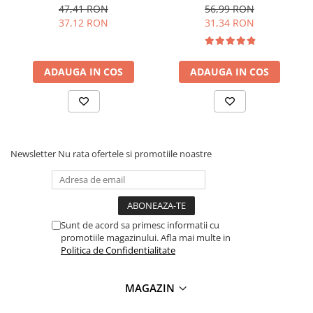
Arduino
Lanterne
47,41 RON
56,99 RON
37,12 RON
31,34 RON
Lanterne de Cap
Lanterne de Mana
Lampi Solare
ADAUGA IN COS
ADAUGA IN COS
Proiectoare LED
Aeroterme
Auto
Roboti de Pornire Auto
Newsletter
Nu rata ofertele si promotiile noastre
Microscoape Biologice
Sunt de acord sa primesc informatii cu
promotiile magazinului. Afla mai multe in
Politica de Confidentialitate
MAGAZIN