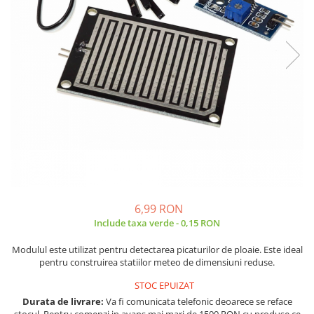
JBC
Termometre
JCD
Camere Termoviziune
JGNE
Sublere
KEYESTUDIO
Micrometre
KNIPEX
Scule si Unelte
KPS
Scule de Mana
LG CHEM
LONGWEI
Clesti de Taiat
MESTEK
Clesti pentru Dezizolat
MICROBIT
Clesti de Sertizare
MURATA
Clesti Multifunctionali
6,99 RON
MOLICEL
Clesti Papagal
Include taxa verde - 0,15 RON
MVAVA
Clesti Autoblocanti
Modulul este utilizat pentru detectarea picaturilor de ploaie. Este ideal
OPTO-EDU
Menghine
pentru construirea statiilor meteo de dimensiuni reduse.
PIERGIACOMI
Clesti Electrician 1000V
STOC EPUIZAT
RASPBERRY PI
Surubelnite Simple
Durata de livrare:
Va fi comunicata telefonic deoarece se reface
RUKO
Surubelnite Electrician 1000V
stocul. Pentru comenzi in avans mai mari de 1500 RON cu produse ce