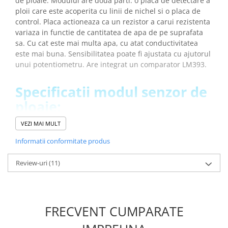
de ploaie. Modulul are doua parti: o placa de detectare a
Placi de Expansiune
ploii care este acoperita cu linii de nichel si o placa de
control. Placa actioneaza ca un rezistor a carui rezistenta
Module Electronice
variaza in functie de cantitatea de apa de pe suprafata
Senzori Electronici
sa. Cu cat este mai multa apa, cu atat conductivitatea
Componente Electronice
este mai buna. Sensibilitatea poate fi ajustata cu ajutorul
unui potentiometru. Are integrat un comparator LM393.
Gadgets
Electrice
Specificatii modul senzor de
Acumulatori si Baterii
ploaie:
Acumulatori
VEZI MAI MULT
Baterii
Tensiunea de operare:
3.3V - 5V DC
Curent de operare:
<3mA
Distributie Comutatie si Protectie
Informatii conformitate produs
Timpul de raspuns:
<100ms
Contoare si Relee Electrice
Aria detectie:
<48 mm
Review-uri
(11)
Sigurante Automate
Temperatura de operare:
0°C / +60°C
Temperatura nominala de operare:
+20°C
Sigurante Fuzibile
Dimensiune placa:
5.5 cm x 4.0 cm
Sigurante Diferentiale RCBO
Dimensiune modul:
3.2cm x 1.4cm
FRECVENT CUMPARATE
Protectii diferentiale RCCB
Greutate totala:
0.011 kg
Dispozitive AFDD detectare defect