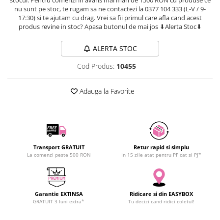
SCHRACK TECHNIK
nu sunt pe stoc, te rugam sa ne contactezi la 0377 104 333 (L-V / 9-
Seturi de Surubelnite
17:30) si te ajutam cu drag. Vrei sa fii primul care afla cand acest
SAMSUNG
Cuttere
produs revine in stoc? Apasa butonul de mai jos ⬇Alerta Stoc⬇
SUNKKO
Foarfeca Electrician
SANYO
Chei Dinamometrice
ALERTA STOC
SUPERFIRE
Chei Fixe
Cod Produs:
10455
SONOFF
Chei Reglabile
TERMOPASTY
Chei Combinate
Adauga la Favorite
TOPDON
Chei Inelare cu Cot
TAXNELE
Rulete
TENPOWER
Nivele cu bula
VICTOR
Truse de Scule
Transport GRATUIT
Retur rapid si simplu
VETO PRO PAC
Scule Electrice
La comenzi peste 500 RON
In 15 zile atat pentru PF cat si PJ*
WEICON
Unelte Multifunctionale
WERA
Surubelnite Electrice
WIHA
Polizoare
Garantie EXTINSA
Ridicare si din EASYBOX
WAIT TOOLS
GRATUIT 3 luni extra*
Tu decizi cand ridici coletul!
Masini de Gaurit si Insurubat
WEEEMAKE
Accesorii pentru Gaurit