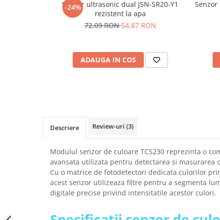
Senzor ultrasonic dual JSN-SR20-Y1
Senzor 
-24%
SCHRACK TECHNIK
Seturi de Surubelnite
rezistent la apa
SAMSUNG
Cuttere
72,09 RON
54,87 RON
SUNKKO
Foarfeca Electrician
SANYO
Chei Dinamometrice
SUPERFIRE
ADAUGA IN COS
Chei Fixe
SONOFF
Chei Reglabile
TERMOPASTY
Chei Combinate
TOPDON
Chei Inelare cu Cot
TAXNELE
Rulete
TENPOWER
Nivele cu bula
Review-uri
(3)
Descriere
VICTOR
Truse de Scule
VETO PRO PAC
Scule Electrice
Modulul senzor de culoare TCS230 reprezinta o co
WEICON
avansata utilizata pentru detectarea si masurarea cul
Unelte Multifunctionale
Cu o matrice de fotodetectori dedicata culorilor pri
WERA
Surubelnite Electrice
acest senzor utilizeaza filtre pentru a segmenta lu
WIHA
Polizoare
digitale precise privind intensitatile acestor culori.
WAIT TOOLS
Masini de Gaurit si Insurubat
WEEEMAKE
Specificatii senzor de cu
Accesorii pentru Gaurit