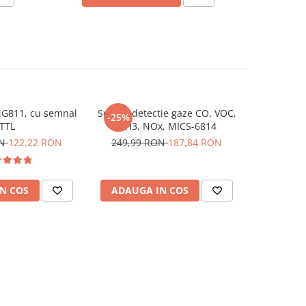
G811, cu semnal
Senzor detectie gaze CO, VOC,
Senzor mo
-25%
TTL
NH3, NOx, MICS-6814
aer / CO2
Ardui
ON
122,22 RON
249,99 RON
187,84 RON
1
N COS
ADAUGA IN COS
ADAUG