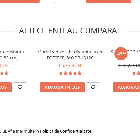
ALTI CLIENTI AU CUMPARAT
re distanta
Modul senzor de distanta laser
Senzor CO2 M
-45%
10-80 cm,
TOF050F, MODBUS I2C
1YK0F
 RON
66,99 RON
223,69 R
COS
ADAUGA IN COS
ADAUGA I
lui. Afla mai multe in
Politica de Confidentialitate