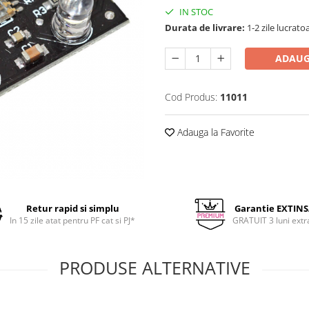
IN STOC
Durata de livrare:
1-2 zile lucrato
ADAUG
Cod Produs:
11011
Adauga la Favorite
Retur rapid si simplu
Garantie EXTIN
In 15 zile atat pentru PF cat si PJ*
GRATUIT 3 luni extr
PRODUSE ALTERNATIVE