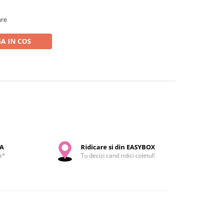
are
A IN COS
SA
Ridicare si din EASYBOX
a*
Tu decizi cand ridici coletul!