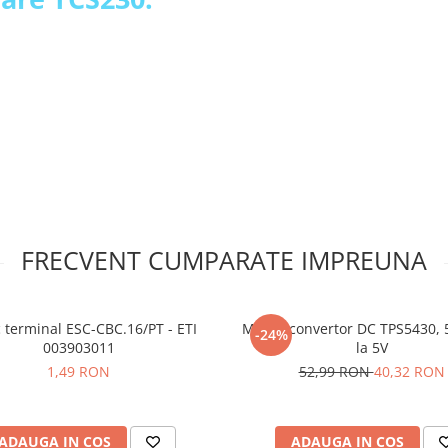
 tata care sunt lipiti!
FRECVENT CUMPARATE IMPREUNA
 terminal ESC-CBC.16/PT - ETI
Modul convertor DC TPS5430, 
-24%
003903011
la 5V
1,49 RON
52,99 RON
40,32 RON
ADAUGA IN COS
ADAUGA IN COS