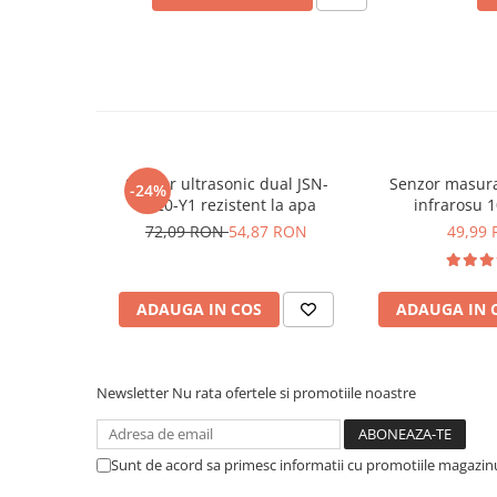
Placi de Expansiune
Ce contine cutia?
Module Electronice
Senzori Electronici
1x Modul senzor de culoare TCS230
Componente Electronice
Gadgets
Senzor ultrasonic dual JSN-
Senzor masura
Electrice
-24%
SR20-Y1 rezistent la apa
infrarosu 
Acumulatori si Baterii
GP2Y0A2
72,09 RON
54,87 RON
49,99
Acumulatori
Baterii
Distributie Comutatie si Protectie
ADAUGA IN COS
ADAUGA IN 
Contoare si Relee Electrice
Sigurante Automate
Newsletter
Nu rata ofertele si promotiile noastre
Sigurante Fuzibile
Sigurante Diferentiale RCBO
Protectii diferentiale RCCB
Sunt de acord sa primesc informatii cu promotiile magazinu
Dispozitive AFDD detectare defect