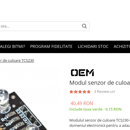
 ALEGI BITMI?
PROGRAM FIDELITATE
LICHIDARI STOC
ACHIZITI
r de culoare TCS230
Modul senzor de culo
3 Review-uri
40,49 RON
Include taxa verde - 0,15 RON
Modulul senzor de culoare TCS230 est
domeniul electronicii pentru a adauga