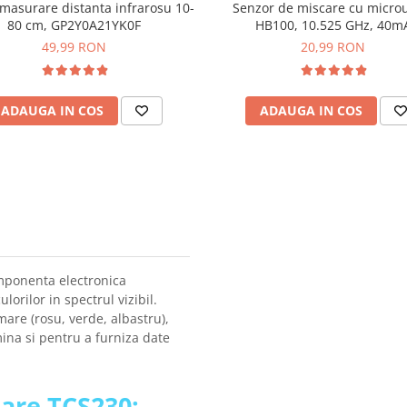
masurare distanta infrarosu 10-
Senzor de miscare cu micro
80 cm, GP2Y0A21YK0F
HB100, 10.525 GHz, 40m
49,99 RON
20,99 RON
ADAUGA IN COS
ADAUGA IN COS
mponenta electronica
orilor in spectrul vizibil.
mare (rosu, verde, albastru),
mina si pentru a furniza date
loare TCS230: