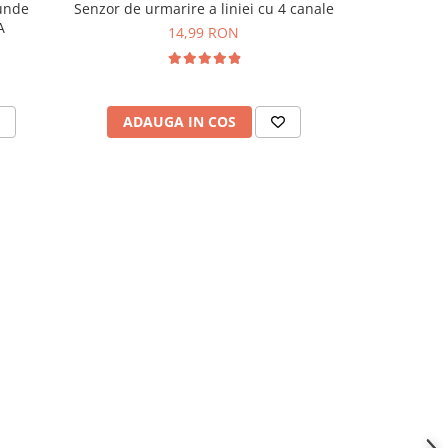
unde
Senzor de urmarire a liniei cu 4 canale
Modul senz
A
14,99 RON
ADAUGA IN COS
ADAU