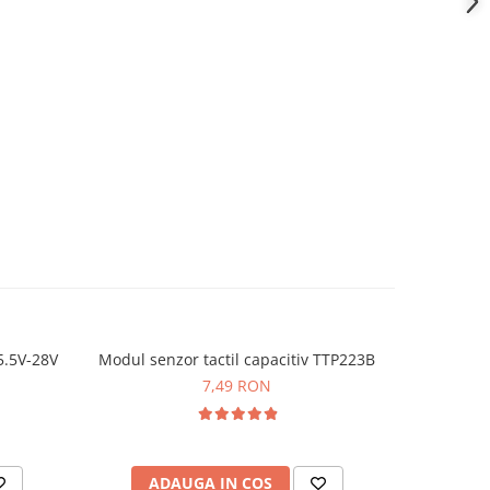
5.5V-28V
Modul senzor tactil capacitiv TTP223B
Placa de 
7,49 RON
ADAUGA IN COS
AD