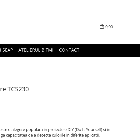
0,00
I SEAP
ATELIERUL BITMI
CONTACT
are TCS230
e o alegere populara in proiectele DIY (Do It Yourself) si in
 capacitatea de a detecta culorile in diferite aplicatii.