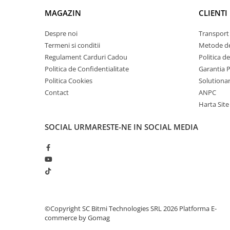
arc electric
MAGAZIN
CLIENTI
Descarcatoare de Supratensiune
Contactoare
Despre noi
Transport 
Blocuri de Distributie
Termeni si conditii
Metode de
Regulament Carduri Cadou
Politica d
Tablouri Electrice
Politica de Confidentialitate
Garantia 
Accesorii Tablouri Electrice
Politica Cookies
Solutionare
Stabilizatoare de Tensiune
Contact
ANPC
Convertoare de Tensiune
Harta Site
Banda Izolatoare
SOCIAL
URMARESTE-NE IN SOCIAL MEDIA
Panouri Fotovoltaice
Smart Home
Intrerupatoare Smart
Prize Inteligente
Module Smart Home
Camere Supraveghere
©Copyright SC Bitmi Technologies SRL 2026
Platforma E-
commerce by Gomag
Iluminat