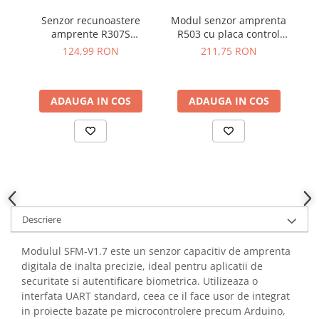
YAHBOOM
Burghie pentru Metal
Senzor recunoastere
Modul senzor amprenta
YATO
amprente R307S
R503 cu placa control
de
Genti pentru Scule si Unelte
ZUBR
compatibil Arduino, 3.3 -
K202, 120 amprente
124,99 RON
211,75 RON
Electronica
5V
Unelte pentru Electronica
Aparate de Sudura in Puncte
ADAUGA IN COS
ADAUGA IN COS
Microscoape Digitale
Osciloscoape Digitale
Generatoare de Semnal
Surse de Laborator
Statii de Lipit
Letcon
Descriere
Accesorii pentru Lipit
Surubelnite de Precizie
Modulul SFM-V1.7 este un senzor capacitiv de amprenta
Clesti de Precizie
digitala de inalta precizie, ideal pentru aplicatii de
securitate si autentificare biometrica. Utilizeaza o
Kituri Electronice
interfata UART standard, ceea ce il face usor de integrat
Placi de Dezvoltare
in proiecte bazate pe microcontrolere precum Arduino,