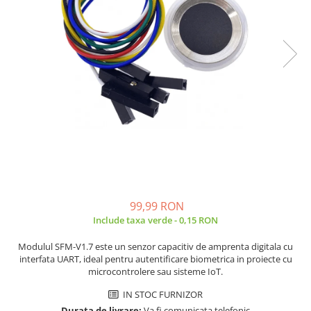
JBC
Termometre
JCD
Camere Termoviziune
JGNE
Sublere
KEYESTUDIO
Micrometre
KNIPEX
Scule si Unelte
KPS
Scule de Mana
LG CHEM
LONGWEI
Clesti de Taiat
MESTEK
Clesti pentru Dezizolat
MICROBIT
Clesti de Sertizare
MURATA
Clesti Multifunctionali
99,99 RON
MOLICEL
Clesti Papagal
Include taxa verde - 0,15 RON
MVAVA
Clesti Autoblocanti
Modulul SFM-V1.7 este un senzor capacitiv de amprenta digitala cu
OPTO-EDU
Menghine
interfata UART, ideal pentru autentificare biometrica in proiecte cu
PIERGIACOMI
Clesti Electrician 1000V
microcontrolere sau sisteme IoT.
RASPBERRY PI
Surubelnite Simple
IN STOC FURNIZOR
RUKO
Surubelnite Electrician 1000V
Durata de livrare:
Va fi comunicata telefonic