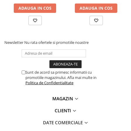
Lanterne
ADAUGA IN COS
ADAUGA IN COS
Lanterne de Cap
Lanterne de Mana
Lampi Solare
Proiectoare LED
Newsletter
Nu rata ofertele si promotiile noastre
Aeroterme
Auto
Roboti de Pornire Auto
Microscoape Biologice
Sunt de acord sa primesc informatii cu
promotiile magazinului. Afla mai multe in
Politica de Confidentialitate
MAGAZIN
CLIENTI
DATE COMERCIALE