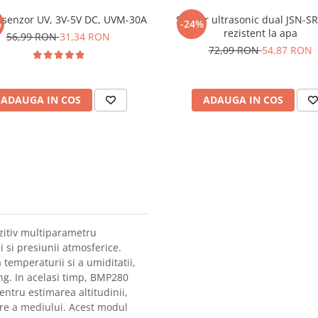
 senzor UV, 3V-5V DC, UVM-30A
Senzor ultrasonic dual JSN-S
%
-24%
rezistent la apa
56,99 RON
31,34 RON
72,09 RON
54,87 RON
ADAUGA IN COS
ADAUGA IN COS
zitiv multiparametru
 si presiunii atmosferice.
emperaturii si a umiditatii,
ung. In acelasi timp, BMP280
entru estimarea altitudinii,
zare a mediului. Acest modul