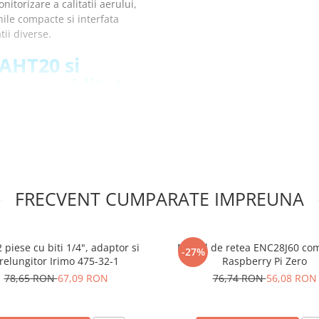
torizare a calitatii aerului,
nile compacte si interfata
tii diverse.
 AHT20 si
ra, umiditate
presiune atmosferica)
FRECVENT CUMPARATE IMPREUNA
 piese cu biti 1/4", adaptor si
Modul de retea ENC28J60 com
-27%
relungitor Irimo 475-32-1
Raspberry Pi Zero
78,65 RON
67,09 RON
76,74 RON
56,08 RON
te apa
, compatibil