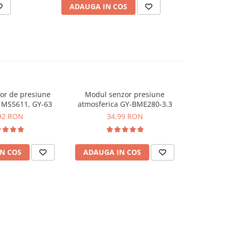
ADAUGA IN COS
AD
or de presiune
Modul senzor presiune
Modul se
 MS5611, GY-63
atmosferica GY-BME280-3.3
92 RON
34,99 RON
N COS
ADAUGA IN COS
ADAUG