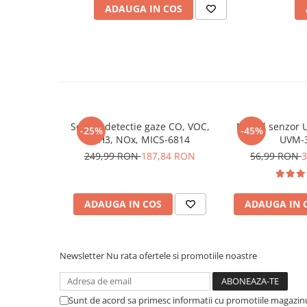
Placi de Expansiune
ADAUGA IN COS
Pentru codul sursa, click
AICI
Module Electronice
Senzori Electronici
Componente Electronice
Gadgets
Electrice
Senzor detectie gaze CO, VOC,
Modul senzor U
-25%
-45%
Acumulatori si Baterii
NH3, NOx, MICS-6814
UVM-
Acumulatori
249,99 RON
187,84 RON
56,99 RON
3
Baterii
Distributie Comutatie si Protectie
ADAUGA IN COS
ADAUGA IN 
Contoare si Relee Electrice
Sigurante Automate
Sigurante Fuzibile
Newsletter
Nu rata ofertele si promotiile noastre
Sigurante Diferentiale RCBO
Protectii diferentiale RCCB
Dispozitive AFDD detectare defect
Sunt de acord sa primesc informatii cu promotiile magazinu