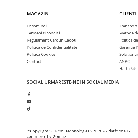
arc electric
Descarcatoare de Supratensiune
MAGAZIN
CLIENTI
Contactoare
Despre noi
Transport 
Blocuri de Distributie
Termeni si conditii
Metode de
Tablouri Electrice
Regulament Carduri Cadou
Politica d
Accesorii Tablouri Electrice
Politica de Confidentialitate
Garantia 
Stabilizatoare de Tensiune
Politica Cookies
Solutionare
Convertoare de Tensiune
Contact
ANPC
Harta Site
Banda Izolatoare
Panouri Fotovoltaice
SOCIAL
URMARESTE-NE IN SOCIAL MEDIA
Ce contine cutia?
Smart Home
1 x Modul senzor AHT20 si BMP280 pentru temperat
Intrerupatoare Smart
Prize Inteligente
Module Smart Home
Camere Supraveghere
©Copyright SC Bitmi Technologies SRL 2026
Platforma E-
Iluminat
commerce by Gomag