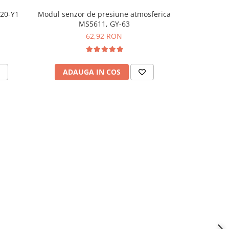
R20-Y1
Modul senzor de presiune atmosferica
Modul senz
MS5611, GY-63
G
62,92 RON
ADAUGA IN COS
ADAU