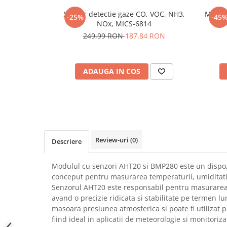
SCHRACK TECHNIK
Seturi de Surubelnite
Senzor detectie gaze CO, VOC, NH3,
Modul
-25%
-45
SAMSUNG
Cuttere
NOx, MICS-6814
SUNKKO
249,99 RON
187,84 RON
Foarfeca Electrician
SANYO
Chei Dinamometrice
SUPERFIRE
Chei Fixe
ADAUGA IN COS
SONOFF
Chei Reglabile
TERMOPASTY
Chei Combinate
TOPDON
Chei Inelare cu Cot
TAXNELE
Rulete
TENPOWER
Nivele cu bula
Review-uri
(0)
VICTOR
Descriere
Truse de Scule
VETO PRO PAC
Scule Electrice
Modulul cu senzori AHT20 si BMP280 este un dispo
WEICON
Unelte Multifunctionale
conceput pentru masurarea temperaturii, umiditatii
WERA
Surubelnite Electrice
Senzorul AHT20 este responsabil pentru masurarea t
WIHA
Polizoare
avand o precizie ridicata si stabilitate pe termen l
WAIT TOOLS
masoara presiunea atmosferica si poate fi utilizat p
Masini de Gaurit si Insurubat
fiind ideal in aplicatii de meteorologie si monitori
WEEEMAKE
Accesorii pentru Gaurit