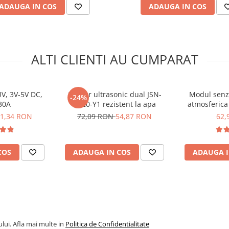
ADAUGA IN COS
ADAUGA IN COS
ALTI CLIENTI AU CUMPARAT
V, 3V-5V DC,
Senzor ultrasonic dual JSN-
Modul senz
-24%
30A
SR20-Y1 rezistent la apa
atmosferica
1,34 RON
72,09 RON
54,87 RON
62,
COS
ADAUGA IN COS
ADAUGA I
lui. Afla mai multe in
Politica de Confidentialitate