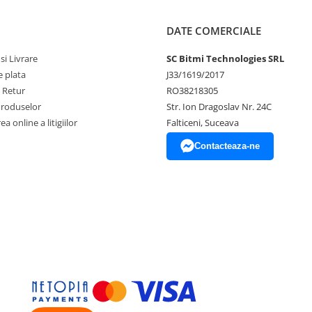
DATE COMERCIALE
si Livrare
SC Bitmi Technologies SRL
 plata
J33/1619/2017
e Retur
RO38218305
Produselor
Str. Ion Dragoslav Nr. 24C
a online a litigiilor
Falticeni, Suceava
Contacteaza-ne
ura, umiditate si presiune