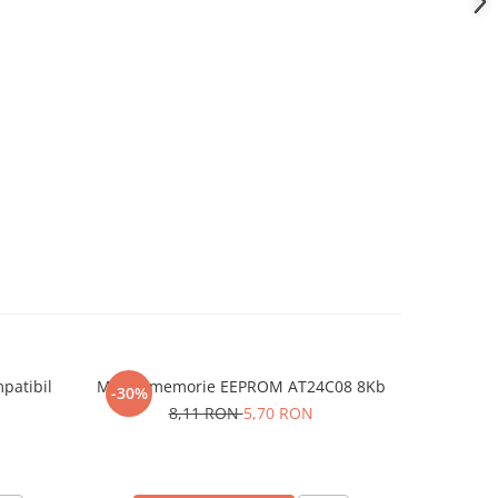
patibil
Modul memorie EEPROM AT24C08 8Kb
Set 10 bi
-30%
-30%
8,11 RON
5,70 RON
4