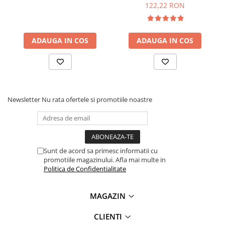
122,22 RON
Lanterne
Lanterne de Cap
Lanterne de Mana
ADAUGA IN COS
ADAUGA IN COS
Lampi Solare
Proiectoare LED
Ce contine cutia?
Aeroterme
1x Modul inregistrare si redare voce ISD1820
Auto
Newsletter
Nu rata ofertele si promotiile noastre
Roboti de Pornire Auto
Microscoape Biologice
Sunt de acord sa primesc informatii cu
promotiile magazinului. Afla mai multe in
Politica de Confidentialitate
MAGAZIN
CLIENTI