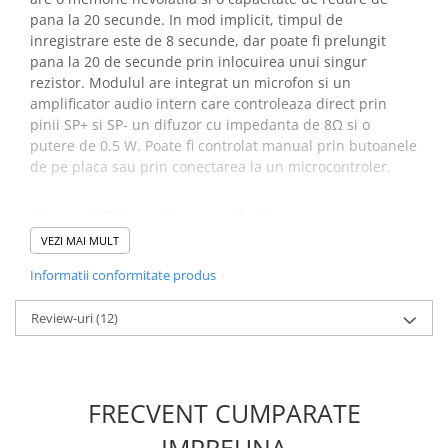
Placi de Expansiune
pana la 20 secunde. In mod implicit, timpul de
inregistrare este de 8 secunde, dar poate fi prelungit
Module Electronice
pana la 20 de secunde prin inlocuirea unui singur
Senzori Electronici
rezistor. Modulul are integrat un microfon si un
amplificator audio intern care controleaza direct prin
Componente Electronice
pinii SP+ si SP- un difuzor cu impedanta de 8Ω si o
Gadgets
putere de 0.5 W. Poate fi controlat manual prin butoanele
de pe placa sau prin conectarea la un microcontroler.
Electrice
Acumulatori si Baterii
Specificatii modul
Acumulatori
inregistrare / redare sunete
VEZI MAI MULT
Baterii
ISD1820:
Informatii conformitate produs
Distributie Comutatie si Protectie
Contoare si Relee Electrice
Review-uri
(12)
Cip inregistrare voce:
ISD1820
Sigurante Automate
Tensiune de alimentare:
3V - 5V
Sigurante Fuzibile
Memorie flash:
poate inregistra pana la 20 sec.
Sigurante Diferentiale RCBO
Amplificator audio:
integrat
FRECVENT CUMPARATE
Butoane:
inregistrare / redare
Protectii diferentiale RCCB
Control:
prin butoane sau printr-un MCU
Dispozitive AFDD detectare defect
IMPREUNA