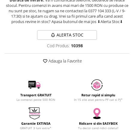
SCHRACK TECHNIK
stocul. Pentru comenzi in avans mai mari de 1500 RON cu produse ce
Seturi de Surubelnite
nu sunt pe stoc, te rugam sa ne contactezi la 0377 104 333 (L-V / 9-
SAMSUNG
Cuttere
17:30) si te ajutam cu drag. Vrei sa fii primul care afla cand acest
SUNKKO
Foarfeca Electrician
produs revine in stoc? Apasa butonul de mai jos ⬇Alerta Stoc⬇
SANYO
Chei Dinamometrice
ALERTA STOC
SUPERFIRE
Chei Fixe
SONOFF
Chei Reglabile
Cod Produs:
10398
TERMOPASTY
Chei Combinate
TOPDON
Chei Inelare cu Cot
Adauga la Favorite
TAXNELE
Rulete
TENPOWER
Nivele cu bula
VICTOR
Truse de Scule
VETO PRO PAC
Scule Electrice
Transport GRATUIT
Retur rapid si simplu
WEICON
La comenzi peste 500 RON
In 15 zile atat pentru PF cat si PJ*
Unelte Multifunctionale
WERA
Surubelnite Electrice
WIHA
Polizoare
WAIT TOOLS
Garantie EXTINSA
Ridicare si din EASYBOX
Masini de Gaurit si Insurubat
GRATUIT 3 luni extra*
Tu decizi cand ridici coletul!
WEEEMAKE
Accesorii pentru Gaurit