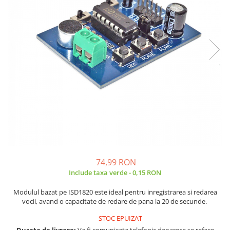
JBC
Termometre
JCD
Camere Termoviziune
JGNE
Sublere
KEYESTUDIO
Micrometre
KNIPEX
Scule si Unelte
KPS
Scule de Mana
LG CHEM
LONGWEI
Clesti de Taiat
MESTEK
Clesti pentru Dezizolat
MICROBIT
Clesti de Sertizare
MURATA
Clesti Multifunctionali
MOLICEL
Clesti Papagal
74,99 RON
MVAVA
Include taxa verde - 0,15 RON
Clesti Autoblocanti
OPTO-EDU
Menghine
Modulul bazat pe ISD1820 este ideal pentru inregistrarea si redarea
PIERGIACOMI
Clesti Electrician 1000V
vocii, avand o capacitate de redare de pana la 20 de secunde.
RASPBERRY PI
Surubelnite Simple
STOC EPUIZAT
RUKO
Surubelnite Electrician 1000V
Durata de livrare:
Va fi comunicata telefonic deoarece se reface