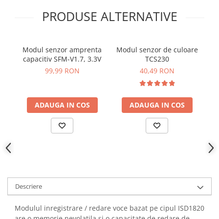
YAHBOOM
Burghie pentru Metal
PRODUSE ALTERNATIVE
YATO
Genti pentru Scule si Unelte
ZUBR
Electronica
Modul senzor amprenta
Modul senzor de culoare
Unelte pentru Electronica
capacitiv SFM-V1.7, 3.3V
TCS230
Aparate de Sudura in Puncte
99,99 RON
40,49 RON
Microscoape Digitale
Osciloscoape Digitale
ADAUGA IN COS
ADAUGA IN COS
Generatoare de Semnal
Surse de Laborator
Statii de Lipit
Letcon
Accesorii pentru Lipit
Surubelnite de Precizie
Clesti de Precizie
Descriere
Kituri Electronice
Modulul inregistrare / redare voce bazat pe cipul ISD1820
Placi de Dezvoltare
are o memorie nevolatila si o capacitate de redare de