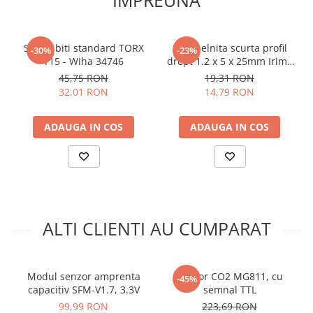
Dimensiuni:
37 x 54 mm
arc electric
Greutate totala:
0.016 kg
Descarcatoare de Supratensiune
Contactoare
INFORMARE:
Acest modul este furnizat cu un set de pini
Set 10 biti standard TORX
Surubelnita scurta profil
-30%
-23%
de tip tata care sunt lipiti!
Blocuri de Distributie
T15 - Wiha 34746
drept 1.2 x 5 x 25mm Irimo
408-5.5-25
45,75 RON
19,31 RON
Tablouri Electrice
Exemplu schema conectare ISD1820 :
32,01 RON
14,79 RON
Accesorii Tablouri Electrice
Stabilizatoare de Tensiune
ADAUGA IN COS
ADAUGA IN COS
Convertoare de Tensiune
Banda Izolatoare
Panouri Fotovoltaice
Smart Home
Intrerupatoare Smart
ALTI CLIENTI AU CUMPARAT
Prize Inteligente
Module Smart Home
Modul senzor amprenta
Senzor CO2 MG811, cu
-45%
Camere Supraveghere
capacitiv SFM-V1.7, 3.3V
semnal TTL
Iluminat
99,99 RON
223,69 RON